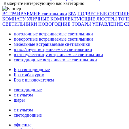
Выберите интересующую вас категорию
ВСТРАИВАЕМЫЕ светильники
БРА
ПОДВЕСНЫЕ СВЕТИЛ
КОМНАТУ
УЛИЧНЫЕ
КОМПЛЕКТУЮЩИЕ
ЛЮСТРЫ
ТОЧ
СВЕТИЛЬНИКИ
НОВОГОДНИЕ ТОВАРЫ
УПРАВЛЕНИЕ С
потолочные встраиваемые светильники
поворотные встраиваемые светильники
мебельные встраиваемые светильники
в пол/грунт встраиваемые светильники
в стену/лестницу встраиваемые светильники
светодиодные встраиваемые светильники
Бра светодиодные
Бра с абажуром
Бра с выключателем
светодиодные
с пультом
шары
с пультом
светодиодные
офисные