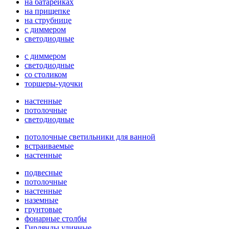
на батарейках
на прищепке
на струбнице
с диммером
светодиодные
с диммером
светодиодные
со столиком
торшеры-удочки
настенные
потолочные
светодиодные
потолочные светильники для ванной
встраиваемые
настенные
подвесные
потолочные
настенные
наземные
грунтовые
фонарные столбы
Гирлянды уличные