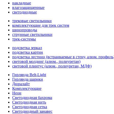
накладные
влагозащищенные
светодиодные
трековые светильники
комплектующие для трек систем
шинопроводы
струнные светильники
трек-системы
подсветка зеркал
подсветка картин
подсветка лестниц (встраиваемые в стену, алюм. профиль
световой молдинг (алюм., полиуретан)
световой плинтус (алюм., полиуретан, МДФ)
Гирлянда Belt-Light
Гирлянда шарики
Дюралайт
Комплектующие
Неон
Светодиодная бахрома
Светодиодная нить
Светодиодная сетка
Светодиодный занавес