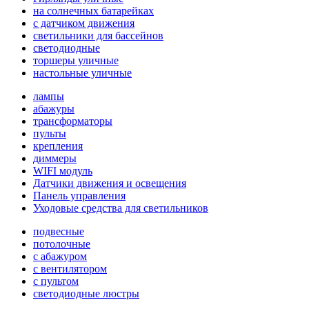
на солнечных батарейках
с датчиком движения
светильники для бассейнов
светодиодные
торшеры уличные
настольные уличные
лампы
абажуры
трансформаторы
пульты
крепления
диммеры
WIFI модуль
Датчики движения и освещения
Панель управления
Уходовые средства для светильников
подвесные
потолочные
с абажуром
с вентилятором
с пультом
светодиодные люстры