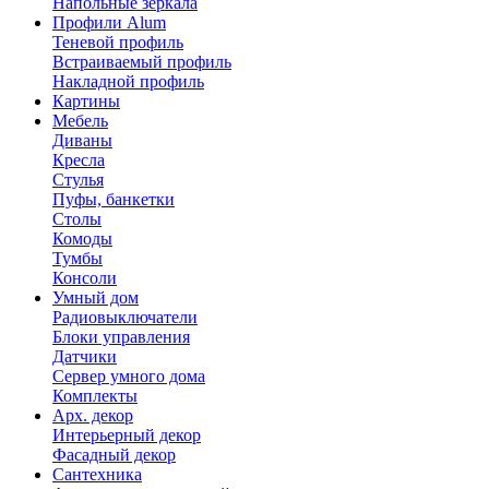
Напольные зеркала
Профили Alum
Теневой профиль
Встраиваемый профиль
Накладной профиль
Картины
Мебель
Диваны
Кресла
Стулья
Пуфы, банкетки
Столы
Комоды
Тумбы
Консоли
Умный дом
Радиовыключатели
Блоки управления
Датчики
Сервер умного дома
Комплекты
Арх. декор
Интерьерный декор
Фасадный декор
Сантехника