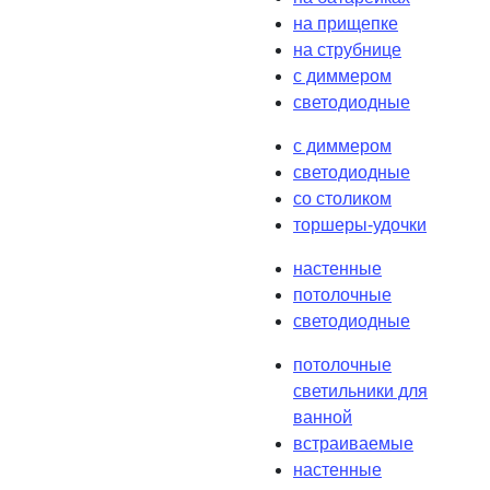
на прищепке
на струбнице
с диммером
светодиодные
с диммером
светодиодные
со столиком
торшеры-удочки
настенные
потолочные
светодиодные
потолочные
светильники для
ванной
встраиваемые
настенные