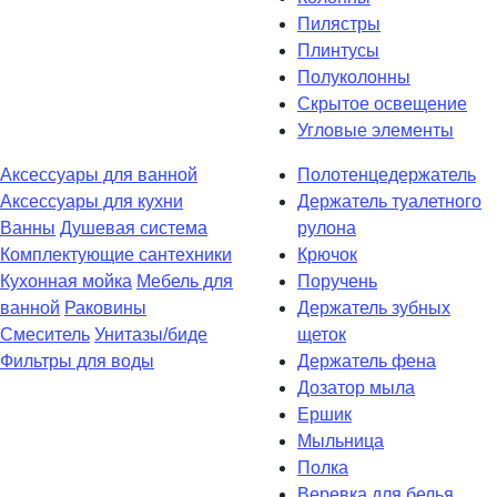
Пилястры
Плинтусы
Полуколонны
Скрытое освещение
Угловые элементы
Аксессуары для ванной
Полотенцедержатель
Аксессуары для кухни
Держатель туалетного
Ванны
Душевая система
рулона
Комплектующие сантехники
Крючок
Кухонная мойка
Мебель для
Поручень
ванной
Раковины
Держатель зубных
Смеситель
Унитазы/биде
щеток
Фильтры для воды
Держатель фена
Дозатор мыла
Eршик
Мыльница
Полка
Веревка для белья