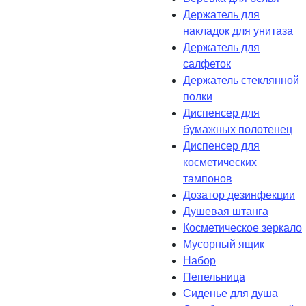
Держатель для
накладок для унитаза
Держатель для
салфеток
Держатель стеклянной
полки
Диспенсер для
бумажных полотенец
Диспенсер для
косметических
тампонов
Дозатор дезинфекции
Душевая штанга
Косметическое зеркало
Мусорный ящик
Набор
Пепельница
Сиденье для душа