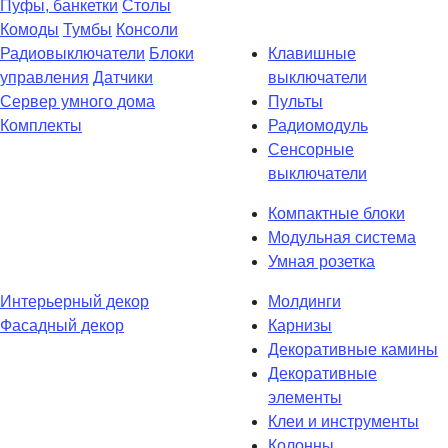
Пуфы, банкетки
Столы
Комоды
Тумбы
Консоли
Радиовыключатели
Блоки
Клавишные
управления
Датчики
выключатели
Сервер умного дома
Пульты
Комплекты
Радиомодуль
Сенсорные
выключатели
Компактные блоки
Модульная система
Умная розетка
Интерьерный декор
Молдинги
Фасадный декор
Карнизы
Декоративные камины
Декоративные
элементы
Клеи и инструменты
Колонны