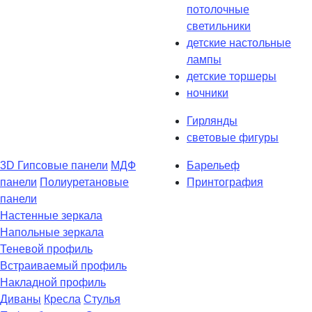
потолочные
светильники
детские настольные
лампы
детские торшеры
ночники
Гирлянды
световые фигуры
3D Гипсовые панели
МДФ
Барельеф
панели
Полиуретановые
Принтография
панели
Настенные зеркала
Напольные зеркала
Теневой профиль
Встраиваемый профиль
Накладной профиль
Диваны
Кресла
Стулья