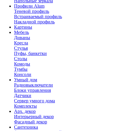
Напольные зеркала
Профили Alum
Теневой профиль
Встраиваемый профиль
Накладной профиль
Картины
Мебель
Диваны
Кресла
Стулья
Пуфы, банкетки
Столы
Комоды
Тумбы
Консоли
Умный дом
Радиовыключатели
Блоки управления
Датчики
Сервер умного дома
Комплекты
Арх. декор
Интерьерный декор
Фасадный декор
Сантехника