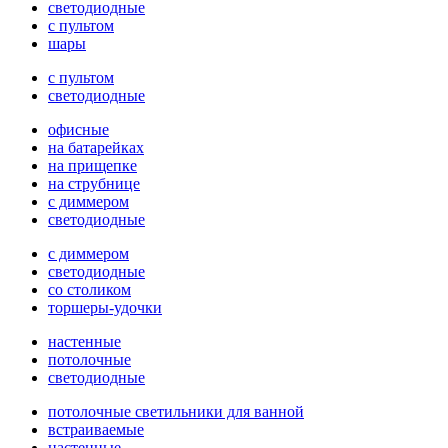
светодиодные
с пультом
шары
с пультом
светодиодные
офисные
на батарейках
на прищепке
на струбнице
с диммером
светодиодные
с диммером
светодиодные
со столиком
торшеры-удочки
настенные
потолочные
светодиодные
потолочные светильники для ванной
встраиваемые
настенные