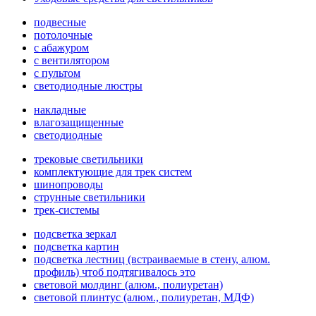
подвесные
потолочные
с абажуром
с вентилятором
с пультом
светодиодные люстры
накладные
влагозащищенные
светодиодные
трековые светильники
комплектующие для трек систем
шинопроводы
струнные светильники
трек-системы
подсветка зеркал
подсветка картин
подсветка лестниц (встраиваемые в стену, алюм.
профиль) чтоб подтягивалось это
световой молдинг (алюм., полиуретан)
световой плинтус (алюм., полиуретан, МДФ)