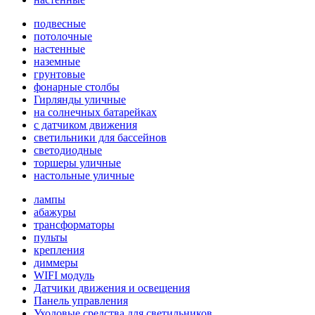
подвесные
потолочные
настенные
наземные
грунтовые
фонарные столбы
Гирлянды уличные
на солнечных батарейках
с датчиком движения
светильники для бассейнов
светодиодные
торшеры уличные
настольные уличные
лампы
абажуры
трансформаторы
пульты
крепления
диммеры
WIFI модуль
Датчики движения и освещения
Панель управления
Уходовые средства для светильников