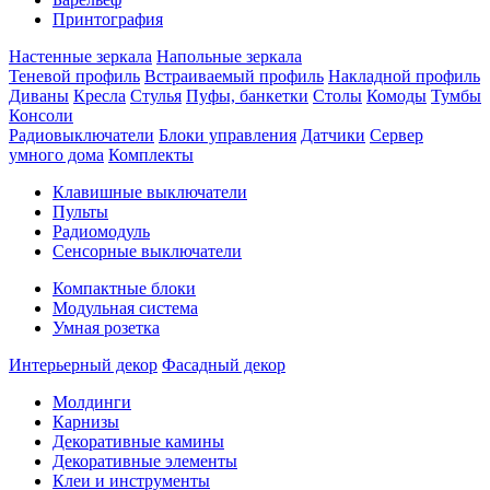
Принтография
Настенные зеркала
Напольные зеркала
Теневой профиль
Встраиваемый профиль
Накладной профиль
Диваны
Кресла
Стулья
Пуфы, банкетки
Столы
Комоды
Тумбы
Консоли
Радиовыключатели
Блоки управления
Датчики
Сервер
умного дома
Комплекты
Клавишные выключатели
Пульты
Радиомодуль
Сенсорные выключатели
Компактные блоки
Модульная система
Умная розетка
Интерьерный декор
Фасадный декор
Молдинги
Карнизы
Декоративные камины
Декоративные элементы
Клеи и инструменты