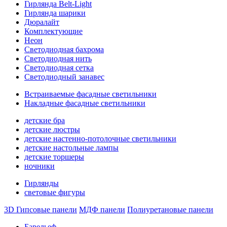
Гирлянда Belt-Light
Гирлянда шарики
Дюралайт
Комплектующие
Неон
Светодиодная бахрома
Светодиодная нить
Светодиодная сетка
Светодиодный занавес
Встраиваемые фасадные светильники
Накладные фасадные светильники
детские бра
детские люстры
детские настенно-потолочные светильники
детские настольные лампы
детские торшеры
ночники
Гирлянды
световые фигуры
3D Гипсовые панели
МДФ панели
Полиуретановые панели
Барельеф