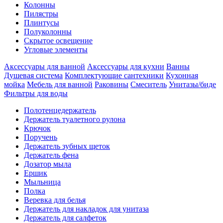
Колонны
Пилястры
Плинтусы
Полуколонны
Скрытое освещение
Угловые элементы
Аксессуары для ванной
Аксессуары для кухни
Ванны
Душевая система
Комплектующие сантехники
Кухонная
мойка
Мебель для ванной
Раковины
Смеситель
Унитазы/биде
Фильтры для воды
Полотенцедержатель
Держатель туалетного рулона
Крючок
Поручень
Держатель зубных щеток
Держатель фена
Дозатор мыла
Eршик
Мыльница
Полка
Веревка для белья
Держатель для накладок для унитаза
Держатель для салфеток