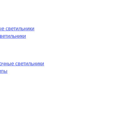
е светильники
ветильники
лочные светильники
мпы