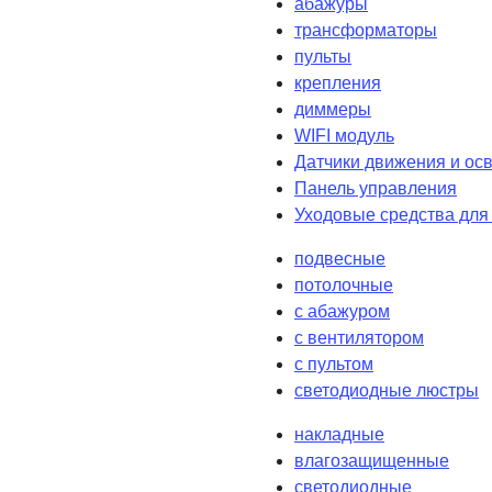
абажуры
трансформаторы
пульты
крепления
диммеры
WIFI модуль
Датчики движения и ос
Панель управления
Уходовые средства для
подвесные
потолочные
с абажуром
с вентилятором
с пультом
светодиодные люстры
накладные
влагозащищенные
светодиодные