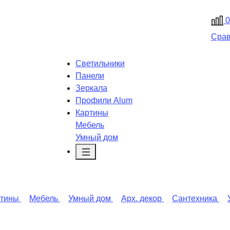
0
Сра
Светильники
Панели
Зеркала
Профили Alum
Картины
Мебель
Умный дом
ртины
Мебель
Умный дом
Арх. декор
Сантехника