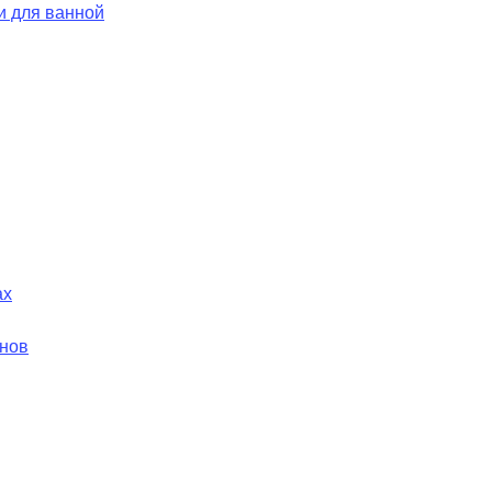
и для ванной
ах
йнов