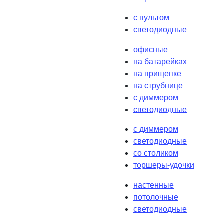
с пультом
светодиодные
офисные
на батарейках
на прищепке
на струбнице
с диммером
светодиодные
с диммером
светодиодные
со столиком
торшеры-удочки
настенные
потолочные
светодиодные