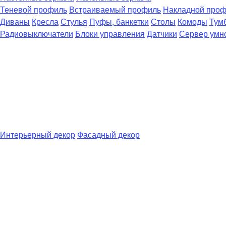
Теневой профиль
Встраиваемый профиль
Накладной про
Диваны
Кресла
Стулья
Пуфы, банкетки
Столы
Комоды
Тум
Радиовыключатели
Блоки управления
Датчики
Сервер умн
Интерьерный декор
Фасадный декор