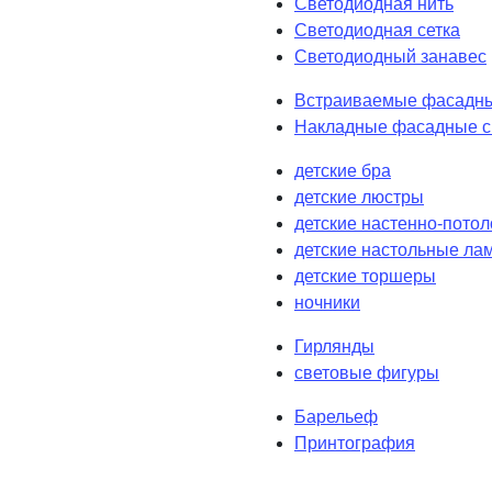
Светодиодная нить
Светодиодная сетка
Светодиодный занавес
Встраиваемые фасадны
Накладные фасадные с
детские бра
детские люстры
детские настенно-пото
детские настольные ла
детские торшеры
ночники
Гирлянды
световые фигуры
Барельеф
Принтография