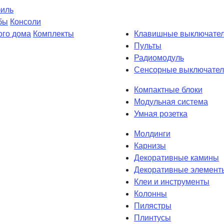
филь
бы
Консоли
ого дома
Комплекты
Клавишные выключате
Пульты
Радиомодуль
Сенсорные выключател
Компактные блоки
Модульная система
Умная розетка
Молдинги
Карнизы
Декоративные камины
Декоративные элемент
Клеи и инструменты
Колонны
Пилястры
Плинтусы