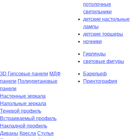
потолочные
светильники
детские настольные
лампы
детские торшеры
ночники
Гирлянды
световые фигуры
3D Гипсовые панели
МДФ
Барельеф
панели
Полиуретановые
Принтография
панели
Настенные зеркала
Напольные зеркала
Теневой профиль
Встраиваемый профиль
Накладной профиль
Диваны
Кресла
Стулья