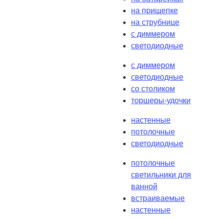
на прищепке
на струбнице
с диммером
светодиодные
с диммером
светодиодные
со столиком
торшеры-удочки
настенные
потолочные
светодиодные
потолочные
светильники для
ванной
встраиваемые
настенные