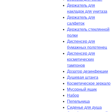
Держатель для
накладок для унитаза
Держатель для
салфеток
Держатель стеклянной
полки
Диспенсер для
бумажных полотенец
Диспенсер для
косметических
тампонов
Дозатор дезинфекции
Душевая штанга
Косметическое зеркало
Мусорный ящик
Набор
Пепельница
Сиденье для душа