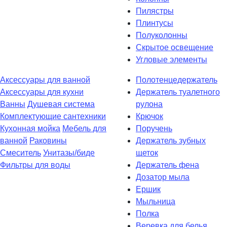
Пилястры
Плинтусы
Полуколонны
Скрытое освещение
Угловые элементы
Аксессуары для ванной
Полотенцедержатель
Аксессуары для кухни
Держатель туалетного
Ванны
Душевая система
рулона
Комплектующие сантехники
Крючок
Кухонная мойка
Мебель для
Поручень
ванной
Раковины
Держатель зубных
Смеситель
Унитазы/биде
щеток
Фильтры для воды
Держатель фена
Дозатор мыла
Eршик
Мыльница
Полка
Веревка для белья