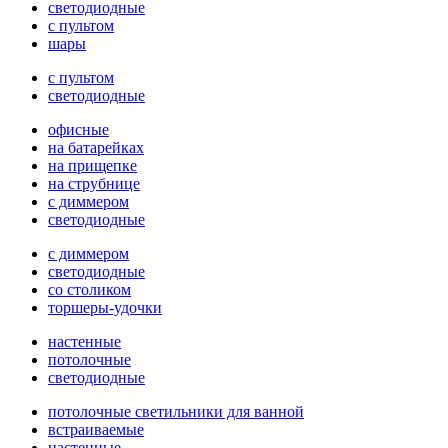
светодиодные
с пультом
шары
с пультом
светодиодные
офисные
на батарейках
на прищепке
на струбнице
с диммером
светодиодные
с диммером
светодиодные
со столиком
торшеры-удочки
настенные
потолочные
светодиодные
потолочные светильники для ванной
встраиваемые
настенные