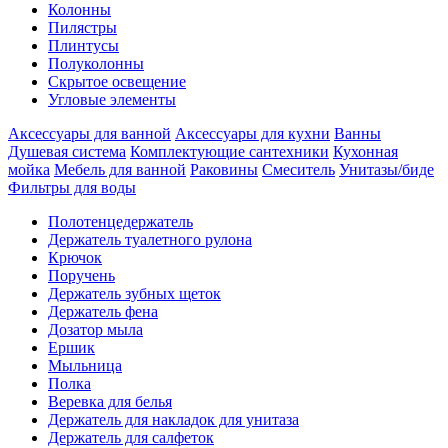
Колонны
Пилястры
Плинтусы
Полуколонны
Скрытое освещение
Угловые элементы
Аксессуары для ванной
Аксессуары для кухни
Ванны
Душевая система
Комплектующие сантехники
Кухонная
мойка
Мебель для ванной
Раковины
Смеситель
Унитазы/биде
Фильтры для воды
Полотенцедержатель
Держатель туалетного рулона
Крючок
Поручень
Держатель зубных щеток
Держатель фена
Дозатор мыла
Eршик
Мыльница
Полка
Веревка для белья
Держатель для накладок для унитаза
Держатель для салфеток