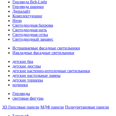
Гирлянда Belt-Light
Гирлянда шарики
Дюралайт
Комплектующие
Неон
Светодиодная бахрома
Светодиодная нить
Светодиодная сетка
Светодиодный занавес
Встраиваемые фасадные светильники
Накладные фасадные светильники
детские бра
детские люстры
детские настенно-потолочные светильники
детские настольные лампы
детские торшеры
ночники
Гирлянды
световые фигуры
3D Гипсовые панели
МДФ панели
Полиуретановые панели
Барельеф