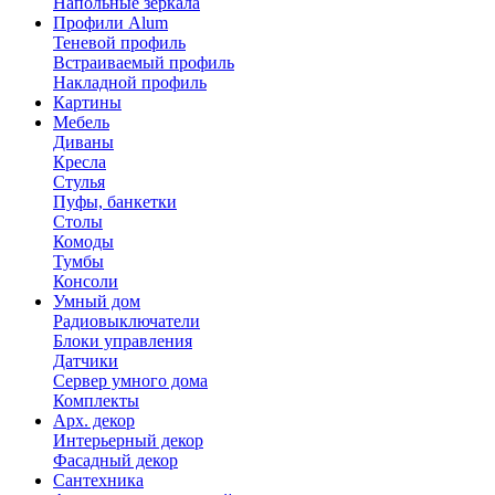
Напольные зеркала
Профили Alum
Теневой профиль
Встраиваемый профиль
Накладной профиль
Картины
Мебель
Диваны
Кресла
Стулья
Пуфы, банкетки
Столы
Комоды
Тумбы
Консоли
Умный дом
Радиовыключатели
Блоки управления
Датчики
Сервер умного дома
Комплекты
Арх. декор
Интерьерный декор
Фасадный декор
Сантехника