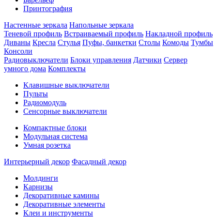
Принтография
Настенные зеркала
Напольные зеркала
Теневой профиль
Встраиваемый профиль
Накладной профиль
Диваны
Кресла
Стулья
Пуфы, банкетки
Столы
Комоды
Тумбы
Консоли
Радиовыключатели
Блоки управления
Датчики
Сервер
умного дома
Комплекты
Клавишные выключатели
Пульты
Радиомодуль
Сенсорные выключатели
Компактные блоки
Модульная система
Умная розетка
Интерьерный декор
Фасадный декор
Молдинги
Карнизы
Декоративные камины
Декоративные элементы
Клеи и инструменты