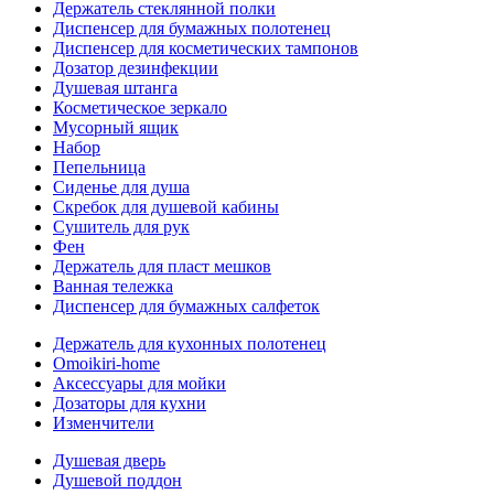
Держатель стеклянной полки
Диспенсер для бумажных полотенец
Диспенсер для косметических тампонов
Дозатор дезинфекции
Душевая штанга
Косметическое зеркало
Мусорный ящик
Набор
Пепельница
Сиденье для душа
Скребок для душевой кабины
Сушитель для рук
Фен
Держатель для пласт мешков
Ванная тележка
Диспенсер для бумажных салфеток
Держатель для кухонных полотенец
Omoikiri-home
Аксессуары для мойки
Дозаторы для кухни
Изменчители
Душевая дверь
Душевой поддон