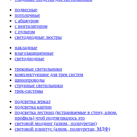
подвесные
потолочные
с абажуром
с вентилятором
с пультом
светодиодные люстры
накладные
влагозащищенные
светодиодные
трековые светильники
комплектующие для трек систем
шинопроводы
струнные светильники
трек-системы
подсветка зеркал
подсветка картин
подсветка лестниц (встраиваемые в стену, алюм.
профиль) чтоб подтягивалось это
световой молдинг (алюм., полиуретан)
световой плинтус (алюм., полиуретан, МДФ)