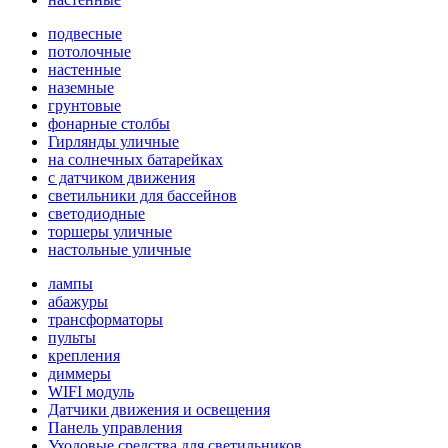
подвесные
потолочные
настенные
наземные
грунтовые
фонарные столбы
Гирлянды уличные
на солнечных батарейках
с датчиком движения
светильники для бассейнов
светодиодные
торшеры уличные
настольные уличные
лампы
абажуры
трансформаторы
пульты
крепления
диммеры
WIFI модуль
Датчики движения и освещения
Панель управления
Уходовые средства для светильников