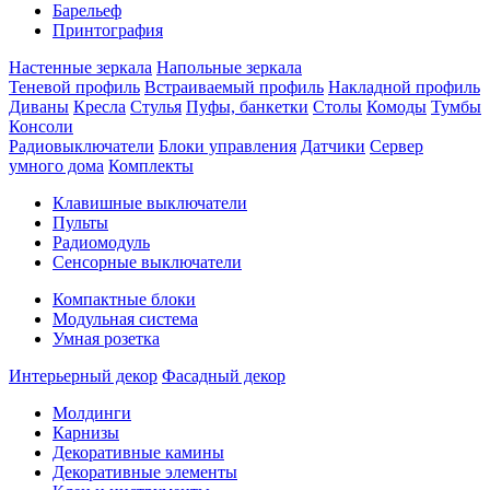
Барельеф
Принтография
Настенные зеркала
Напольные зеркала
Теневой профиль
Встраиваемый профиль
Накладной профиль
Диваны
Кресла
Стулья
Пуфы, банкетки
Столы
Комоды
Тумбы
Консоли
Радиовыключатели
Блоки управления
Датчики
Сервер
умного дома
Комплекты
Клавишные выключатели
Пульты
Радиомодуль
Сенсорные выключатели
Компактные блоки
Модульная система
Умная розетка
Интерьерный декор
Фасадный декор
Молдинги
Карнизы
Декоративные камины
Декоративные элементы