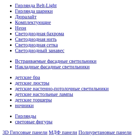
Гирлянда Belt-Light
Гирлянда шарики
Дюралайт
Комплектующие
Неон
Светодиодная бахрома
Светодиодная нить
Светодиодная сетка
Светодиодный занавес
Встраиваемые фасадные светильники
Накладные фасадные светильники
детские бра
детские люстры
детские настенно-потолочные светильники
детские настольные лампы
детские торшеры
ночники
Гирлянды
световые фигуры
3D Гипсовые панели
МДФ панели
Полиуретановые панели