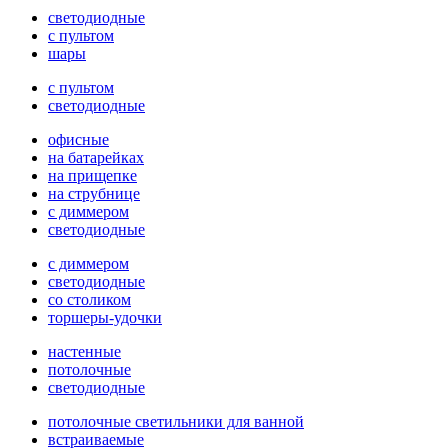
светодиодные
с пультом
шары
с пультом
светодиодные
офисные
на батарейках
на прищепке
на струбнице
с диммером
светодиодные
с диммером
светодиодные
со столиком
торшеры-удочки
настенные
потолочные
светодиодные
потолочные светильники для ванной
встраиваемые