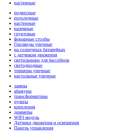
настенные
подвесные
потолочные
настенные
наземные
грунтовые
фонарные столбы
Гирлянды уличные
на солнечных батарейках
с датчиком движения
светильники для бассейнов
светодиодные
торшеры уличные
настольные уличные
лампы
абажуры
трансформаторы
пульты
крепления
диммеры
WIFI модуль
Датчики движения и освещения
Панель управления