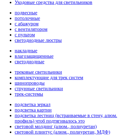
Уходовые средства для светильников
подвесные
потолочные
с абажуром
с вентилятором
с пультом
светодиодные люстры
накладные
влагозащищенные
светодиодные
трековые светильники
комплектующие для трек систем
шинопроводы
струнные светильники
трек-системы
подсветка зеркал
подсветка картин
подсветка лестниц (встраиваемые в стену, алюм.
профиль) чтоб подтягивалось это
световой молдинг (алюм., полиуретан)
световой плинтус (алюм., полиуретан, МДФ)