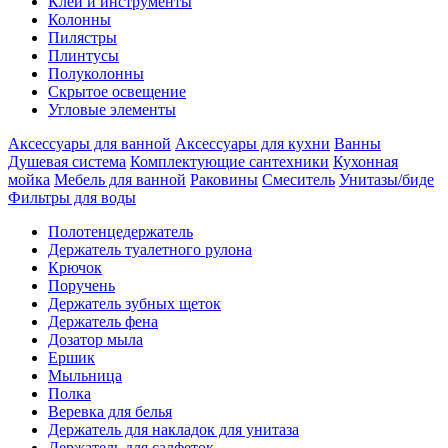
Клеи и инструменты
Колонны
Пилястры
Плинтусы
Полуколонны
Скрытое освещение
Угловые элементы
Аксессуары для ванной
Аксессуары для кухни
Ванны
Душевая система
Комплектующие сантехники
Кухонная
мойка
Мебель для ванной
Раковины
Смеситель
Унитазы/биде
Фильтры для воды
Полотенцедержатель
Держатель туалетного рулона
Крючок
Поручень
Держатель зубных щеток
Держатель фена
Дозатор мыла
Eршик
Мыльница
Полка
Веревка для белья
Держатель для накладок для унитаза
Держатель для салфеток