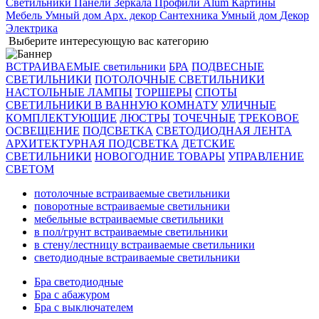
Светильники
Панели
Зеркала
Профили Alum
Картины
Мебель
Умный дом
Арх. декор
Сантехника
Умный дом
Декор
Электрика
Выберите интересующую вас категорию
ВСТРАИВАЕМЫЕ светильники
БРА
ПОДВЕСНЫЕ
СВЕТИЛЬНИКИ
ПОТОЛОЧНЫЕ СВЕТИЛЬНИКИ
НАСТОЛЬНЫЕ ЛАМПЫ
ТОРШЕРЫ
СПОТЫ
СВЕТИЛЬНИКИ В ВАННУЮ КОМНАТУ
УЛИЧНЫЕ
КОМПЛЕКТУЮЩИЕ
ЛЮСТРЫ
ТОЧЕЧНЫЕ
ТРЕКОВОЕ
ОСВЕЩЕНИЕ
ПОДСВЕТКА
СВЕТОДИОДНАЯ ЛЕНТА
АРХИТЕКТУРНАЯ ПОДСВЕТКА
ДЕТСКИЕ
СВЕТИЛЬНИКИ
НОВОГОДНИЕ ТОВАРЫ
УПРАВЛЕНИЕ
СВЕТОМ
потолочные встраиваемые светильники
поворотные встраиваемые светильники
мебельные встраиваемые светильники
в пол/грунт встраиваемые светильники
в стену/лестницу встраиваемые светильники
светодиодные встраиваемые светильники
Бра светодиодные
Бра с абажуром
Бра с выключателем