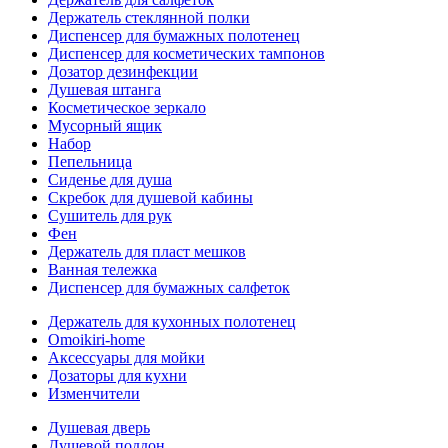
Держатель стеклянной полки
Диспенсер для бумажных полотенец
Диспенсер для косметических тампонов
Дозатор дезинфекции
Душевая штанга
Косметическое зеркало
Мусорный ящик
Набор
Пепельница
Сиденье для душа
Скребок для душевой кабины
Сушитель для рук
Фен
Держатель для пласт мешков
Ванная тележка
Диспенсер для бумажных салфеток
Держатель для кухонных полотенец
Omoikiri-home
Аксессуары для мойки
Дозаторы для кухни
Изменчители
Душевая дверь
Душевой поддон