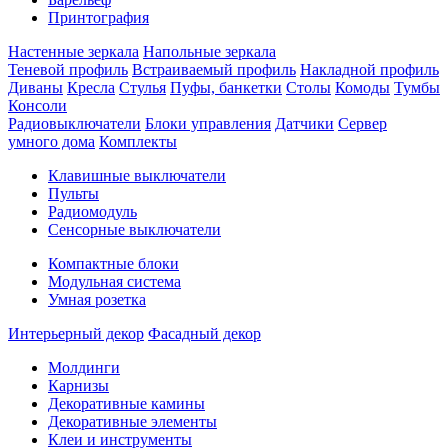
Принтография
Настенные зеркала
Напольные зеркала
Теневой профиль
Встраиваемый профиль
Накладной профиль
Диваны
Кресла
Стулья
Пуфы, банкетки
Столы
Комоды
Тумбы
Консоли
Радиовыключатели
Блоки управления
Датчики
Сервер
умного дома
Комплекты
Клавишные выключатели
Пульты
Радиомодуль
Сенсорные выключатели
Компактные блоки
Модульная система
Умная розетка
Интерьерный декор
Фасадный декор
Молдинги
Карнизы
Декоративные камины
Декоративные элементы
Клеи и инструменты