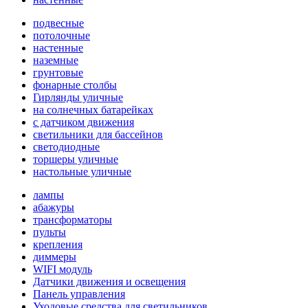
подвесные
потолочные
настенные
наземные
грунтовые
фонарные столбы
Гирлянды уличные
на солнечных батарейках
с датчиком движения
светильники для бассейнов
светодиодные
торшеры уличные
настольные уличные
лампы
абажуры
трансформаторы
пульты
крепления
диммеры
WIFI модуль
Датчики движения и освещения
Панель управления
Уходовые средства для светильников