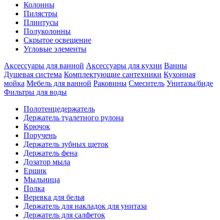
Колонны
Пилястры
Плинтусы
Полуколонны
Скрытое освещение
Угловые элементы
Аксессуары для ванной
Аксессуары для кухни
Ванны
Душевая система
Комплектующие сантехники
Кухонная
мойка
Мебель для ванной
Раковины
Смеситель
Унитазы/биде
Фильтры для воды
Полотенцедержатель
Держатель туалетного рулона
Крючок
Поручень
Держатель зубных щеток
Держатель фена
Дозатор мыла
Eршик
Мыльница
Полка
Веревка для белья
Держатель для накладок для унитаза
Держатель для салфеток