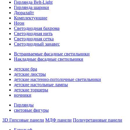
Гирлянда Belt-Light
Гирлянда шарики
Дюралайт
Комплектующие
Неон
Светодиодная бахрома
Светодиодная нить
Светодиодная сетка
Светодиодный занавес
Встраиваемые фасадные светильники
Накладные фасадные светильники
детские бра
детские люстры
детские настенно-потолочные светильники
детские настольные лампы
детские торшеры
ночники
Гирлянды
световые фигуры
3D Гипсовые панели
МДФ панели
Полиуретановые панели
Барельеф