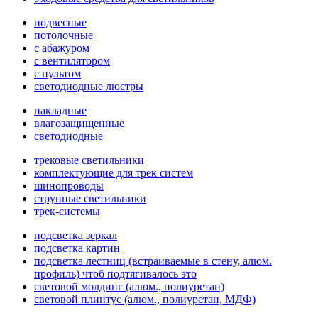
подвесные
потолочные
с абажуром
с вентилятором
с пультом
светодиодные люстры
накладные
влагозащищенные
светодиодные
трековые светильники
комплектующие для трек систем
шинопроводы
струнные светильники
трек-системы
подсветка зеркал
подсветка картин
подсветка лестниц (встраиваемые в стену, алюм.
профиль) чтоб подтягивалось это
световой молдинг (алюм., полиуретан)
световой плинтус (алюм., полиуретан, МДФ)