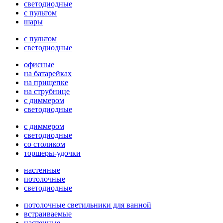
светодиодные
с пультом
шары
с пультом
светодиодные
офисные
на батарейках
на прищепке
на струбнице
с диммером
светодиодные
с диммером
светодиодные
со столиком
торшеры-удочки
настенные
потолочные
светодиодные
потолочные светильники для ванной
встраиваемые
настенные