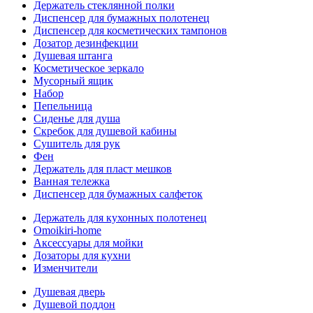
Держатель стеклянной полки
Диспенсер для бумажных полотенец
Диспенсер для косметических тампонов
Дозатор дезинфекции
Душевая штанга
Косметическое зеркало
Мусорный ящик
Набор
Пепельница
Сиденье для душа
Скребок для душевой кабины
Сушитель для рук
Фен
Держатель для пласт мешков
Ванная тележка
Диспенсер для бумажных салфеток
Держатель для кухонных полотенец
Omoikiri-home
Аксессуары для мойки
Дозаторы для кухни
Изменчители
Душевая дверь
Душевой поддон