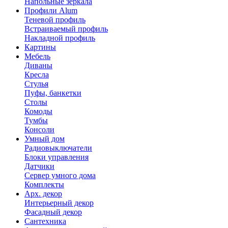
Напольные зеркала
Профили Alum
Теневой профиль
Встраиваемый профиль
Накладной профиль
Картины
Мебель
Диваны
Кресла
Стулья
Пуфы, банкетки
Столы
Комоды
Тумбы
Консоли
Умный дом
Радиовыключатели
Блоки управления
Датчики
Сервер умного дома
Комплекты
Арх. декор
Интерьерный декор
Фасадный декор
Сантехника