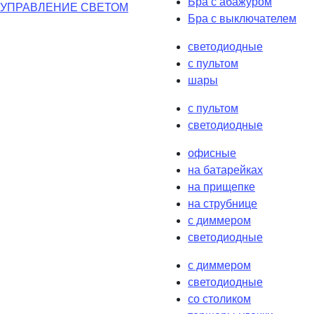
Бра с абажуром
УПРАВЛЕНИЕ СВЕТОМ
Бра с выключателем
светодиодные
с пультом
шары
с пультом
светодиодные
офисные
на батарейках
на прищепке
на струбнице
с диммером
светодиодные
с диммером
светодиодные
со столиком