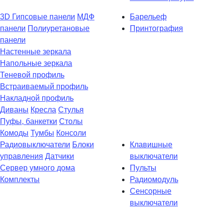
3D Гипсовые панели
МДФ
Барельеф
панели
Полиуретановые
Принтография
панели
Настенные зеркала
Напольные зеркала
Теневой профиль
Встраиваемый профиль
Накладной профиль
Диваны
Кресла
Стулья
Пуфы, банкетки
Столы
Комоды
Тумбы
Консоли
Радиовыключатели
Блоки
Клавишные
управления
Датчики
выключатели
Сервер умного дома
Пульты
Комплекты
Радиомодуль
Сенсорные
выключатели