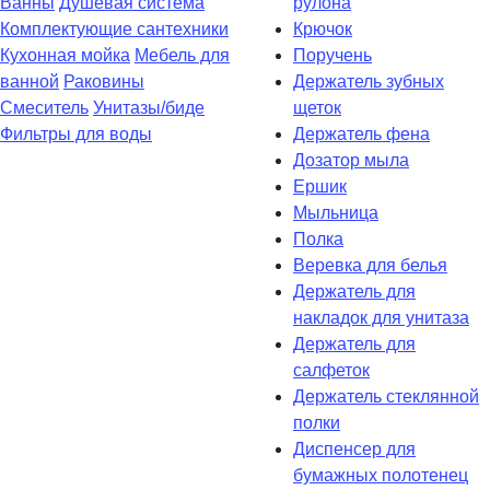
Ванны
Душевая система
рулона
Комплектующие сантехники
Крючок
Кухонная мойка
Мебель для
Поручень
ванной
Раковины
Держатель зубных
Смеситель
Унитазы/биде
щеток
Фильтры для воды
Держатель фена
Дозатор мыла
Eршик
Мыльница
Полка
Веревка для белья
Держатель для
накладок для унитаза
Держатель для
салфеток
Держатель стеклянной
полки
Диспенсер для
бумажных полотенец