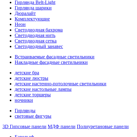
Гирлянда Belt-Light
Гирлянда шарики
Дюралайт
Комплектующие
Неон
Светодиодная бахрома
Светодиодная нить
Светодиодная сетка
Светодиодный занавес
Встраиваемые фасадные светильники
Накладные фасадные светильники
детские бра
детские люстры
детские настенно-потолочные светильники
детские настольные лампы
детские торшеры
ночники
Гирлянды
световые фигуры
3D Гипсовые панели
МДФ панели
Полиуретановые панели
Барельеф