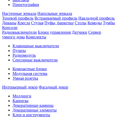
Принтография
Настенные зеркала
Напольные зеркала
Теневой профиль
Встраиваемый профиль
Накладной профиль
Диваны
Кресла
Стулья
Пуфы, банкетки
Столы
Комоды
Тумбы
Консоли
Радиовыключатели
Блоки управления
Датчики
Сервер
умного дома
Комплекты
Клавишные выключатели
Пульты
Радиомодуль
Сенсорные выключатели
Компактные блоки
Модульная система
Умная розетка
Интерьерный декор
Фасадный декор
Молдинги
Карнизы
Декоративные камины
Декоративные элементы
Клеи и инструменты