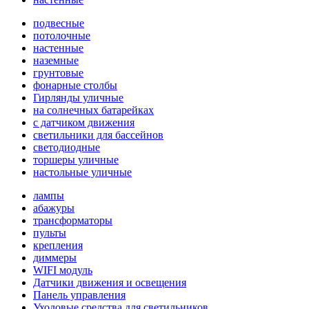
подвесные
потолочные
настенные
наземные
грунтовые
фонарные столбы
Гирлянды уличные
на солнечных батарейках
с датчиком движения
светильники для бассейнов
светодиодные
торшеры уличные
настольные уличные
лампы
абажуры
трансформаторы
пульты
крепления
диммеры
WIFI модуль
Датчики движения и освещения
Панель управления
Уходовые средства для светильников