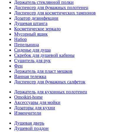
Держатель стеклянной полки
Диспенсер для бумажных полотенец
Диспенсер для косметических тампонов
Дозатор дезинфекции
Душевая штанга
Косметическое зеркало
Мусорный ящик
Набор
Пепельница
Сиденье для душа
Скребок для душевой кабины
Сушитель для рук
Фен
Держатель для пласт мешков
Ванная тележка
Диспенсер для бумажных салфеток
Держатель для кухонных полотенец
Omoikiri-home
Аксессуары для мойки
Дозаторы для кухни
Изменчители
Душевая дверь
Душевой поддон