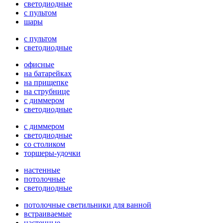
светодиодные
с пультом
шары
с пультом
светодиодные
офисные
на батарейках
на прищепке
на струбнице
с диммером
светодиодные
с диммером
светодиодные
со столиком
торшеры-удочки
настенные
потолочные
светодиодные
потолочные светильники для ванной
встраиваемые
настенные