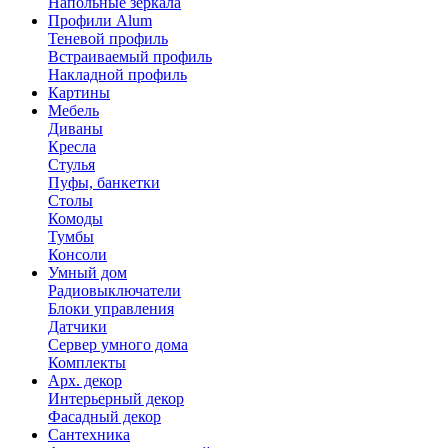
Напольные зеркала
Профили Alum
Теневой профиль
Встраиваемый профиль
Накладной профиль
Картины
Мебель
Диваны
Кресла
Стулья
Пуфы, банкетки
Столы
Комоды
Тумбы
Консоли
Умный дом
Радиовыключатели
Блоки управления
Датчики
Сервер умного дома
Комплекты
Арх. декор
Интерьерный декор
Фасадный декор
Сантехника