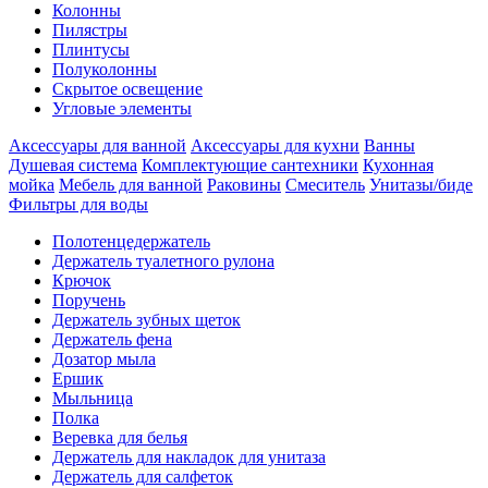
Колонны
Пилястры
Плинтусы
Полуколонны
Скрытое освещение
Угловые элементы
Аксессуары для ванной
Аксессуары для кухни
Ванны
Душевая система
Комплектующие сантехники
Кухонная
мойка
Мебель для ванной
Раковины
Смеситель
Унитазы/биде
Фильтры для воды
Полотенцедержатель
Держатель туалетного рулона
Крючок
Поручень
Держатель зубных щеток
Держатель фена
Дозатор мыла
Eршик
Мыльница
Полка
Веревка для белья
Держатель для накладок для унитаза
Держатель для салфеток