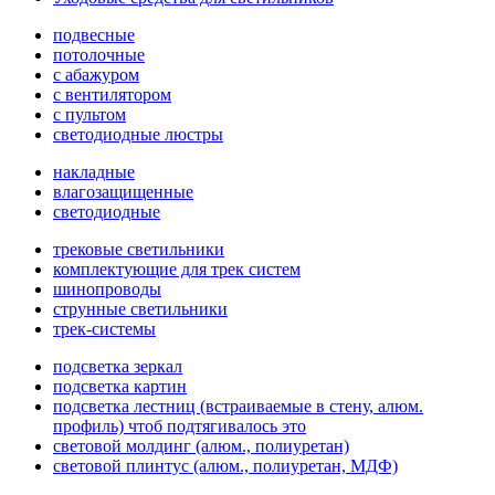
подвесные
потолочные
с абажуром
с вентилятором
с пультом
светодиодные люстры
накладные
влагозащищенные
светодиодные
трековые светильники
комплектующие для трек систем
шинопроводы
струнные светильники
трек-системы
подсветка зеркал
подсветка картин
подсветка лестниц (встраиваемые в стену, алюм.
профиль) чтоб подтягивалось это
световой молдинг (алюм., полиуретан)
световой плинтус (алюм., полиуретан, МДФ)