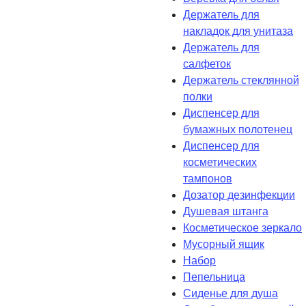
Держатель для
накладок для унитаза
Держатель для
салфеток
Держатель стеклянной
полки
Диспенсер для
бумажных полотенец
Диспенсер для
косметических
тампонов
Дозатор дезинфекции
Душевая штанга
Косметическое зеркало
Мусорный ящик
Набор
Пепельница
Сиденье для душа