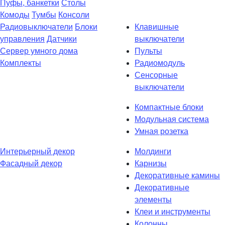
Пуфы, банкетки
Столы
Комоды
Тумбы
Консоли
Радиовыключатели
Блоки
Клавишные
управления
Датчики
выключатели
Сервер умного дома
Пульты
Комплекты
Радиомодуль
Сенсорные
выключатели
Компактные блоки
Модульная система
Умная розетка
Интерьерный декор
Молдинги
Фасадный декор
Карнизы
Декоративные камины
Декоративные
элементы
Клеи и инструменты
Колонны