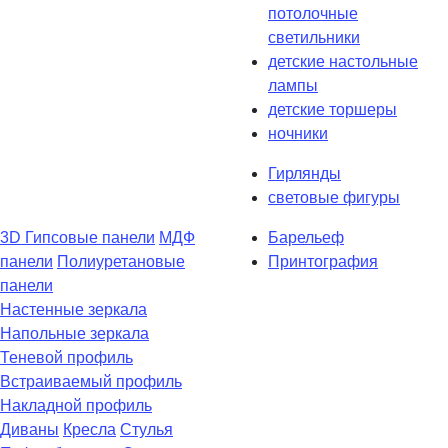
потолочные
светильники
детские настольные
лампы
детские торшеры
ночники
Гирлянды
световые фигуры
3D Гипсовые панели
МДФ
Барельеф
панели
Полиуретановые
Принтография
панели
Настенные зеркала
Напольные зеркала
Теневой профиль
Встраиваемый профиль
Накладной профиль
Диваны
Кресла
Стулья