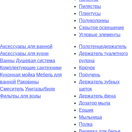
Пилястры
Плинтусы
Полуколонны
Скрытое освещение
Угловые элементы
Аксессуары для ванной
Полотенцедержатель
Аксессуары для кухни
Держатель туалетного
Ванны
Душевая система
рулона
Комплектующие сантехники
Крючок
Кухонная мойка
Мебель для
Поручень
ванной
Раковины
Держатель зубных
Смеситель
Унитазы/биде
щеток
Фильтры для воды
Держатель фена
Дозатор мыла
Eршик
Мыльница
Полка
Веревка для белья