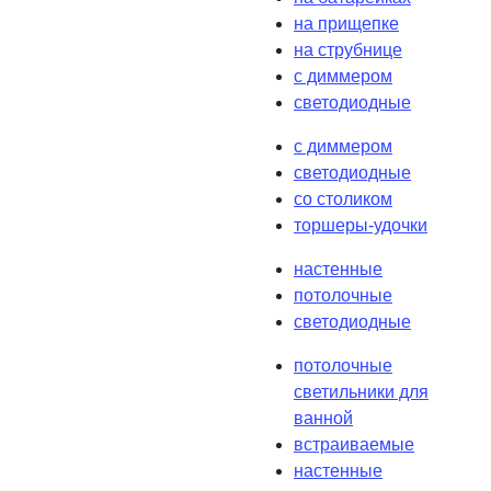
на прищепке
на струбнице
с диммером
светодиодные
с диммером
светодиодные
со столиком
торшеры-удочки
настенные
потолочные
светодиодные
потолочные
светильники для
ванной
встраиваемые
настенные