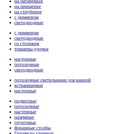
на батарейках
на прищепке
на струбнице
с диммером
светодиодные
с диммером
светодиодные
со столиком
торшеры-удочки
настенные
потолочные
светодиодные
потолочные светильники для ванной
встраиваемые
настенные
подвесные
потолочные
настенные
наземные
грунтовые
фонарные столбы
Гирлянды уличные