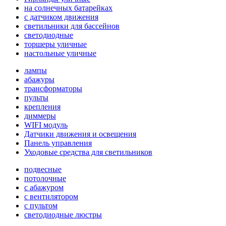
на солнечных батарейках
с датчиком движения
светильники для бассейнов
светодиодные
торшеры уличные
настольные уличные
лампы
абажуры
трансформаторы
пульты
крепления
диммеры
WIFI модуль
Датчики движения и освещения
Панель управления
Уходовые средства для светильников
подвесные
потолочные
с абажуром
с вентилятором
с пультом
светодиодные люстры