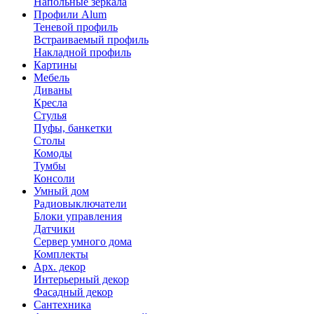
Напольные зеркала
Профили Alum
Теневой профиль
Встраиваемый профиль
Накладной профиль
Картины
Мебель
Диваны
Кресла
Стулья
Пуфы, банкетки
Столы
Комоды
Тумбы
Консоли
Умный дом
Радиовыключатели
Блоки управления
Датчики
Сервер умного дома
Комплекты
Арх. декор
Интерьерный декор
Фасадный декор
Сантехника