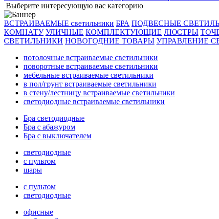
Выберите интересующую вас категорию
ВСТРАИВАЕМЫЕ светильники
БРА
ПОДВЕСНЫЕ СВЕТИЛ
КОМНАТУ
УЛИЧНЫЕ
КОМПЛЕКТУЮЩИЕ
ЛЮСТРЫ
ТОЧ
СВЕТИЛЬНИКИ
НОВОГОДНИЕ ТОВАРЫ
УПРАВЛЕНИЕ С
потолочные встраиваемые светильники
поворотные встраиваемые светильники
мебельные встраиваемые светильники
в пол/грунт встраиваемые светильники
в стену/лестницу встраиваемые светильники
светодиодные встраиваемые светильники
Бра светодиодные
Бра с абажуром
Бра с выключателем
светодиодные
с пультом
шары
с пультом
светодиодные
офисные