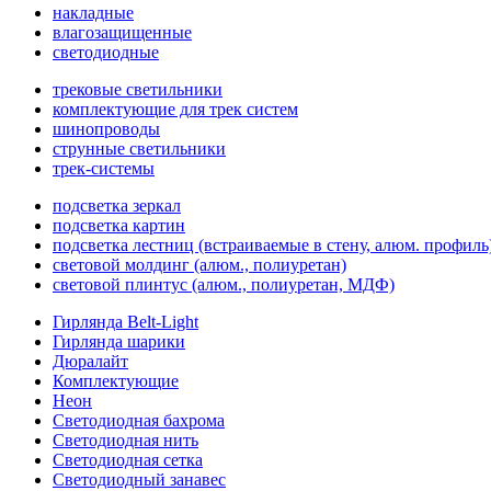
накладные
влагозащищенные
светодиодные
трековые светильники
комплектующие для трек систем
шинопроводы
струнные светильники
трек-системы
подсветка зеркал
подсветка картин
подсветка лестниц (встраиваемые в стену, алюм. профиль
световой молдинг (алюм., полиуретан)
световой плинтус (алюм., полиуретан, МДФ)
Гирлянда Belt-Light
Гирлянда шарики
Дюралайт
Комплектующие
Неон
Светодиодная бахрома
Светодиодная нить
Светодиодная сетка
Светодиодный занавес