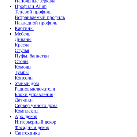
Напольные зеркала
Профили Alum
Теневой профиль
Встраиваемый профиль
Накладной профиль
Картины
Мебель
Диваны
Кресла
Стулья
Пуфы, банкетки
Столы
Комоды
Тумбы
Консоли
Умный дом
Радиовыключатели
Блоки управления
Датчики
Сервер умного дома
Комплекты
Арх. декор
Интерьерный декор
Фасадный декор
Сантехника