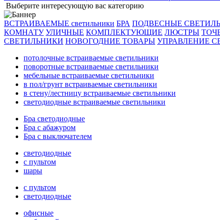
Выберите интересующую вас категорию
ВСТРАИВАЕМЫЕ светильники
БРА
ПОДВЕСНЫЕ СВЕТИЛ
КОМНАТУ
УЛИЧНЫЕ
КОМПЛЕКТУЮЩИЕ
ЛЮСТРЫ
ТОЧ
СВЕТИЛЬНИКИ
НОВОГОДНИЕ ТОВАРЫ
УПРАВЛЕНИЕ С
потолочные встраиваемые светильники
поворотные встраиваемые светильники
мебельные встраиваемые светильники
в пол/грунт встраиваемые светильники
в стену/лестницу встраиваемые светильники
светодиодные встраиваемые светильники
Бра светодиодные
Бра с абажуром
Бра с выключателем
светодиодные
с пультом
шары
с пультом
светодиодные
офисные