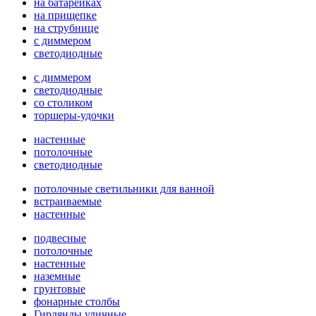
на батарейках
на прищепке
на струбнице
с диммером
светодиодные
с диммером
светодиодные
со столиком
торшеры-удочки
настенные
потолочные
светодиодные
потолочные светильники для ванной
встраиваемые
настенные
подвесные
потолочные
настенные
наземные
грунтовые
фонарные столбы
Гирлянды уличные