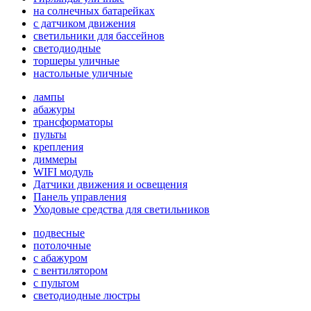
на солнечных батарейках
с датчиком движения
светильники для бассейнов
светодиодные
торшеры уличные
настольные уличные
лампы
абажуры
трансформаторы
пульты
крепления
диммеры
WIFI модуль
Датчики движения и освещения
Панель управления
Уходовые средства для светильников
подвесные
потолочные
с абажуром
с вентилятором
с пультом
светодиодные люстры