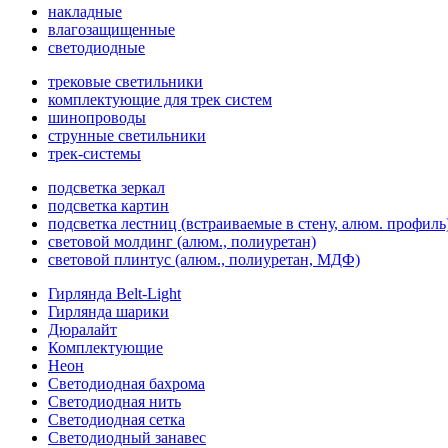
накладные
влагозащищенные
светодиодные
трековые светильники
комплектующие для трек систем
шинопроводы
струнные светильники
трек-системы
подсветка зеркал
подсветка картин
подсветка лестниц (встраиваемые в стену, алюм. профиль
световой молдинг (алюм., полиуретан)
световой плинтус (алюм., полиуретан, МДФ)
Гирлянда Belt-Light
Гирлянда шарики
Дюралайт
Комплектующие
Неон
Светодиодная бахрома
Светодиодная нить
Светодиодная сетка
Светодиодный занавес