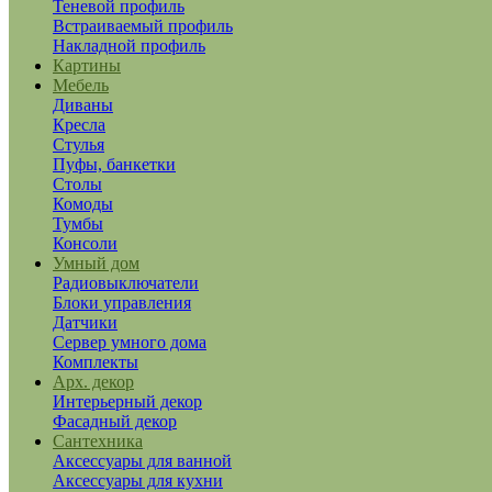
Теневой профиль
Встраиваемый профиль
Накладной профиль
Картины
Мебель
Диваны
Кресла
Стулья
Пуфы, банкетки
Столы
Комоды
Тумбы
Консоли
Умный дом
Радиовыключатели
Блоки управления
Датчики
Сервер умного дома
Комплекты
Арх. декор
Интерьерный декор
Фасадный декор
Сантехника
Аксессуары для ванной
Аксессуары для кухни