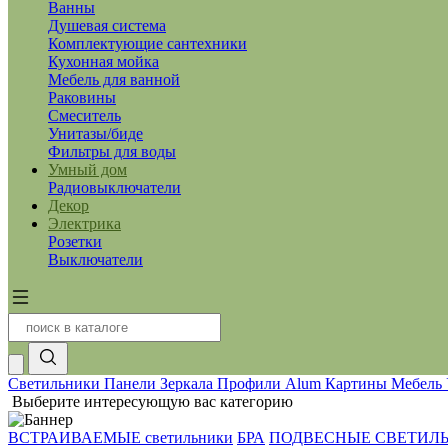
Ванны
Душевая система
Комплектующие сантехники
Кухонная мойка
Мебель для ванной
Раковины
Смеситель
Унитазы/биде
Фильтры для воды
Умный дом
Радиовыключатели
Декор
Электрика
Розетки
Выключатели
Светильники
Панели
Зеркала
Профили Alum
Картины
Мебель
Выберите интересующую вас категорию
ВСТРАИВАЕМЫЕ светильники
БРА
ПОДВЕСНЫЕ СВЕТИЛ