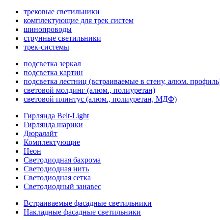
трековые светильники
комплектующие для трек систем
шинопроводы
струнные светильники
трек-системы
подсветка зеркал
подсветка картин
подсветка лестниц (встраиваемые в стену, алюм. профиль
световой молдинг (алюм., полиуретан)
световой плинтус (алюм., полиуретан, МДФ)
Гирлянда Belt-Light
Гирлянда шарики
Дюралайт
Комплектующие
Неон
Светодиодная бахрома
Светодиодная нить
Светодиодная сетка
Светодиодный занавес
Встраиваемые фасадные светильники
Накладные фасадные светильники