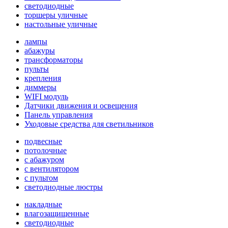
светодиодные
торшеры уличные
настольные уличные
лампы
абажуры
трансформаторы
пульты
крепления
диммеры
WIFI модуль
Датчики движения и освещения
Панель управления
Уходовые средства для светильников
подвесные
потолочные
с абажуром
с вентилятором
с пультом
светодиодные люстры
накладные
влагозащищенные
светодиодные