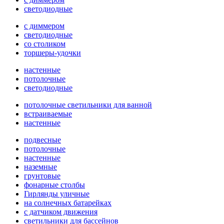
светодиодные
с диммером
светодиодные
со столиком
торшеры-удочки
настенные
потолочные
светодиодные
потолочные светильники для ванной
встраиваемые
настенные
подвесные
потолочные
настенные
наземные
грунтовые
фонарные столбы
Гирлянды уличные
на солнечных батарейках
с датчиком движения
светильники для бассейнов