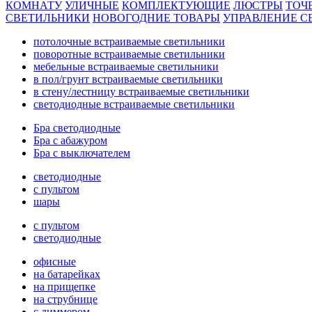
КОМНАТУ
УЛИЧНЫЕ
КОМПЛЕКТУЮЩИЕ
ЛЮСТРЫ
ТОЧ
СВЕТИЛЬНИКИ
НОВОГОДНИЕ ТОВАРЫ
УПРАВЛЕНИЕ С
потолочные встраиваемые светильники
поворотные встраиваемые светильники
мебельные встраиваемые светильники
в пол/грунт встраиваемые светильники
в стену/лестницу встраиваемые светильники
светодиодные встраиваемые светильники
Бра светодиодные
Бра с абажуром
Бра с выключателем
светодиодные
с пультом
шары
с пультом
светодиодные
офисные
на батарейках
на прищепке
на струбнице
с диммером