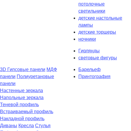
потолочные
светильники
детские настольные
лампы
детские торшеры
ночники
Гирлянды
световые фигуры
3D Гипсовые панели
МДФ
Барельеф
панели
Полиуретановые
Принтография
панели
Настенные зеркала
Напольные зеркала
Теневой профиль
Встраиваемый профиль
Накладной профиль
Диваны
Кресла
Стулья