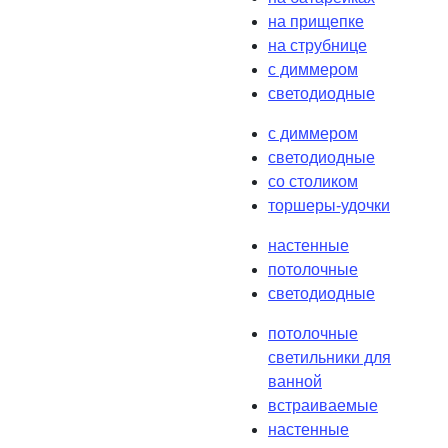
на прищепке
на струбнице
с диммером
светодиодные
с диммером
светодиодные
со столиком
торшеры-удочки
настенные
потолочные
светодиодные
потолочные
светильники для
ванной
встраиваемые
настенные