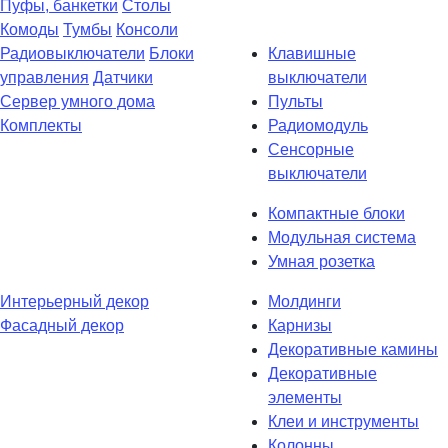
Пуфы, банкетки
Столы
Комоды
Тумбы
Консоли
Радиовыключатели
Блоки
Клавишные
управления
Датчики
выключатели
Сервер умного дома
Пульты
Комплекты
Радиомодуль
Сенсорные
выключатели
Компактные блоки
Модульная система
Умная розетка
Интерьерный декор
Молдинги
Фасадный декор
Карнизы
Декоративные камины
Декоративные
элементы
Клеи и инструменты
Колонны