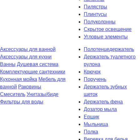
Пилястры
Плинтусы
Полуколонны
Скрытое освещение
Угловые элементы
Аксессуары для ванной
Полотенцедержатель
Аксессуары для кухни
Держатель туалетного
Ванны
Душевая система
рулона
Комплектующие сантехники
Крючок
Кухонная мойка
Мебель для
Поручень
ванной
Раковины
Держатель зубных
Смеситель
Унитазы/биде
щеток
Фильтры для воды
Держатель фена
Дозатор мыла
Eршик
Мыльница
Полка
Веревка для белья