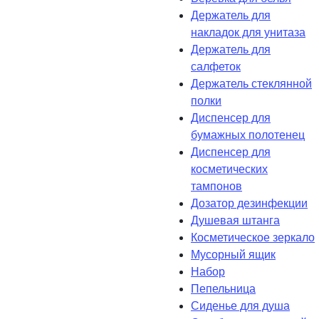
Держатель для
накладок для унитаза
Держатель для
салфеток
Держатель стеклянной
полки
Диспенсер для
бумажных полотенец
Диспенсер для
косметических
тампонов
Дозатор дезинфекции
Душевая штанга
Косметическое зеркало
Мусорный ящик
Набор
Пепельница
Сиденье для душа