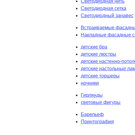
Светодиодная нить
Светодиодная сетка
Светодиодный занавес
Встраиваемые фасадны
Накладные фасадные с
детские бра
детские люстры
детские настенно-пото
детские настольные ла
детские торшеры
ночники
Гирлянды
световые фигуры
Барельеф
Принтография