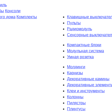
филь
бы
Консоли
ого дома
Комплекты
Клавишные выключате
Пульты
Радиомодуль
Сенсорные выключател
Компактные блоки
Модульная система
Умная розетка
Молдинги
Карнизы
Декоративные камины
Декоративные элемент
Клеи и инструменты
Колонны
Пилястры
Плинтусы