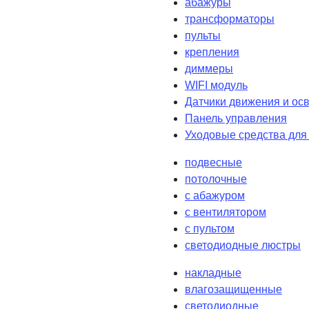
абажуры
трансформаторы
пульты
крепления
диммеры
WIFI модуль
Датчики движения и ос
Панель управления
Уходовые средства для
подвесные
потолочные
с абажуром
с вентилятором
с пультом
светодиодные люстры
накладные
влагозащищенные
светодиодные