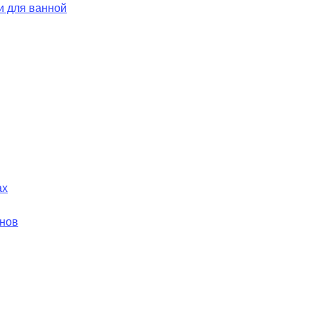
и для ванной
ах
йнов