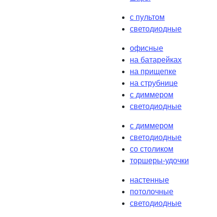
с пультом
светодиодные
офисные
на батарейках
на прищепке
на струбнице
с диммером
светодиодные
с диммером
светодиодные
со столиком
торшеры-удочки
настенные
потолочные
светодиодные