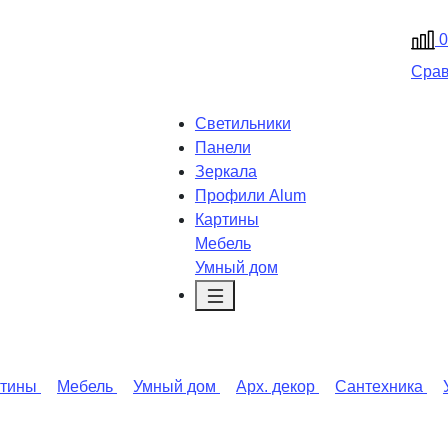
0
Сра
Светильники
Панели
Зеркала
Профили Alum
Картины
Мебель
Умный дом
ртины
Мебель
Умный дом
Арх. декор
Сантехника