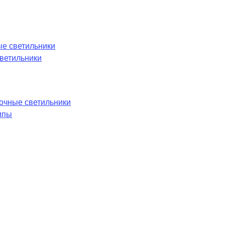
е светильники
ветильники
лочные светильники
мпы