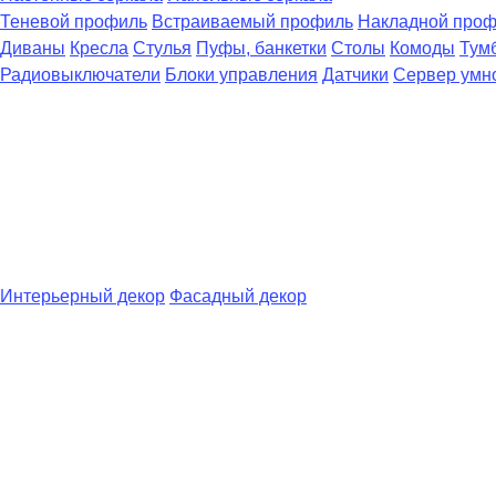
Теневой профиль
Встраиваемый профиль
Накладной про
Диваны
Кресла
Стулья
Пуфы, банкетки
Столы
Комоды
Тум
Радиовыключатели
Блоки управления
Датчики
Сервер умн
Интерьерный декор
Фасадный декор