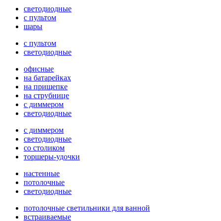
светодиодные
с пультом
шары
с пультом
светодиодные
офисные
на батарейках
на прищепке
на струбнице
с диммером
светодиодные
с диммером
светодиодные
со столиком
торшеры-удочки
настенные
потолочные
светодиодные
потолочные светильники для ванной
встраиваемые