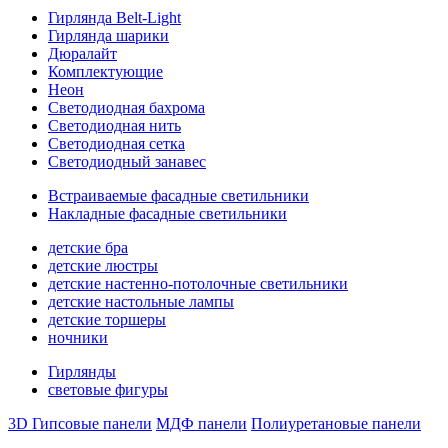
Гирлянда Belt-Light
Гирлянда шарики
Дюралайт
Комплектующие
Неон
Светодиодная бахрома
Светодиодная нить
Светодиодная сетка
Светодиодный занавес
Встраиваемые фасадные светильники
Накладные фасадные светильники
детские бра
детские люстры
детские настенно-потолочные светильники
детские настольные лампы
детские торшеры
ночники
Гирлянды
световые фигуры
3D Гипсовые панели
МДФ панели
Полиуретановые панели