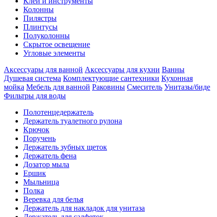
Клеи и инструменты
Колонны
Пилястры
Плинтусы
Полуколонны
Скрытое освещение
Угловые элементы
Аксессуары для ванной
Аксессуары для кухни
Ванны
Душевая система
Комплектующие сантехники
Кухонная
мойка
Мебель для ванной
Раковины
Смеситель
Унитазы/биде
Фильтры для воды
Полотенцедержатель
Держатель туалетного рулона
Крючок
Поручень
Держатель зубных щеток
Держатель фена
Дозатор мыла
Eршик
Мыльница
Полка
Веревка для белья
Держатель для накладок для унитаза
Держатель для салфеток