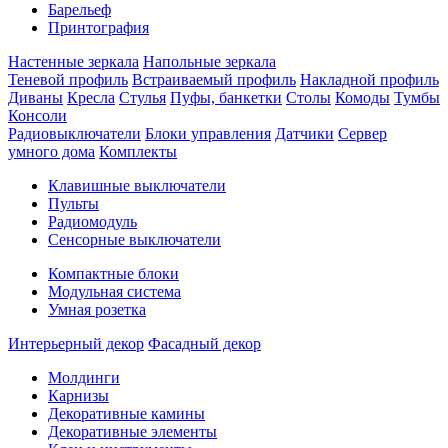
Барельеф
Принтография
Настенные зеркала
Напольные зеркала
Теневой профиль
Встраиваемый профиль
Накладной профиль
Диваны
Кресла
Стулья
Пуфы, банкетки
Столы
Комоды
Тумбы
Консоли
Радиовыключатели
Блоки управления
Датчики
Сервер
умного дома
Комплекты
Клавишные выключатели
Пульты
Радиомодуль
Сенсорные выключатели
Компактные блоки
Модульная система
Умная розетка
Интерьерный декор
Фасадный декор
Молдинги
Карнизы
Декоративные камины
Декоративные элементы