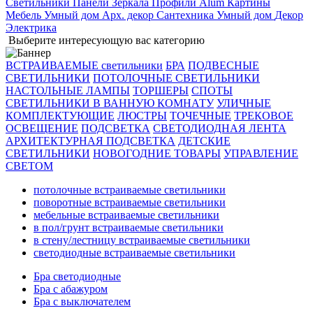
Светильники
Панели
Зеркала
Профили Alum
Картины
Мебель
Умный дом
Арх. декор
Сантехника
Умный дом
Декор
Электрика
Выберите интересующую вас категорию
ВСТРАИВАЕМЫЕ светильники
БРА
ПОДВЕСНЫЕ
СВЕТИЛЬНИКИ
ПОТОЛОЧНЫЕ СВЕТИЛЬНИКИ
НАСТОЛЬНЫЕ ЛАМПЫ
ТОРШЕРЫ
СПОТЫ
СВЕТИЛЬНИКИ В ВАННУЮ КОМНАТУ
УЛИЧНЫЕ
КОМПЛЕКТУЮЩИЕ
ЛЮСТРЫ
ТОЧЕЧНЫЕ
ТРЕКОВОЕ
ОСВЕЩЕНИЕ
ПОДСВЕТКА
СВЕТОДИОДНАЯ ЛЕНТА
АРХИТЕКТУРНАЯ ПОДСВЕТКА
ДЕТСКИЕ
СВЕТИЛЬНИКИ
НОВОГОДНИЕ ТОВАРЫ
УПРАВЛЕНИЕ
СВЕТОМ
потолочные встраиваемые светильники
поворотные встраиваемые светильники
мебельные встраиваемые светильники
в пол/грунт встраиваемые светильники
в стену/лестницу встраиваемые светильники
светодиодные встраиваемые светильники
Бра светодиодные
Бра с абажуром
Бра с выключателем