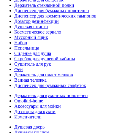
Держатель стеклянной полки
Диспенсер для бумажных полотенец
Диспенсер для косметических тампонов
Дозатор дезинфекции
Душевая штанга
Косметическое зеркало
Мусорный ящик
Набор
Пепельница
Сиденье для душа
Скребок для душевой кабины
Сушитель для рук
Фен
Держатель для пласт мешков
Ванная тележка
Диспенсер для бумажных салфеток
Держатель для кухонных полотенец
Omoikiri-home
Аксессуары для мойки
Дозаторы для кухни
Изменчители
Душевая дверь
Душевой поддон