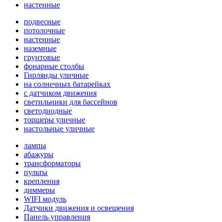
настенные
подвесные
потолочные
настенные
наземные
грунтовые
фонарные столбы
Гирлянды уличные
на солнечных батарейках
с датчиком движения
светильники для бассейнов
светодиодные
торшеры уличные
настольные уличные
лампы
абажуры
трансформаторы
пульты
крепления
диммеры
WIFI модуль
Датчики движения и освещения
Панель управления