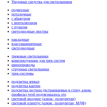
Уходовые средства для светильников
подвесные
потолочные
с абажуром
с вентилятором
с пультом
светодиодные люстры
накладные
влагозащищенные
светодиодные
трековые светильники
комплектующие для трек систем
шинопроводы
струнные светильники
трек-системы
подсветка зеркал
подсветка картин
подсветка лестниц (встраиваемые в стену, алюм.
профиль) чтоб подтягивалось это
световой молдинг (алюм., полиуретан)
световой плинтус (алюм., полиуретан, МДФ)