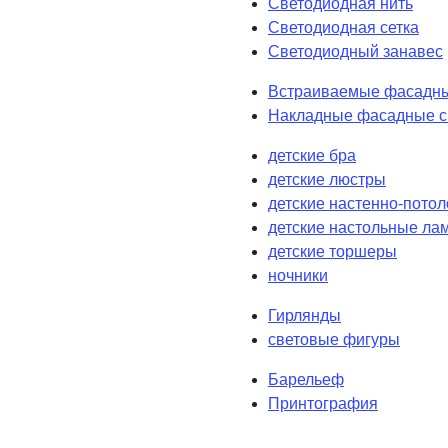
Светодиодная нить
Светодиодная сетка
Светодиодный занавес
Встраиваемые фасадны
Накладные фасадные с
детские бра
детские люстры
детские настенно-пото
детские настольные ла
детские торшеры
ночники
Гирлянды
световые фигуры
Барельеф
Принтография