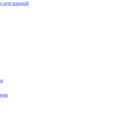
и для ванной
ах
йнов