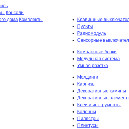
филь
бы
Консоли
ого дома
Комплекты
Клавишные выключате
Пульты
Радиомодуль
Сенсорные выключател
Компактные блоки
Модульная система
Умная розетка
Молдинги
Карнизы
Декоративные камины
Декоративные элемент
Клеи и инструменты
Колонны
Пилястры
Плинтусы