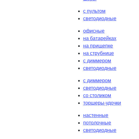
с пультом
светодиодные
офисные
на батарейках
на прищепке
на струбнице
с диммером
светодиодные
с диммером
светодиодные
со столиком
торшеры-удочки
настенные
потолочные
светодиодные