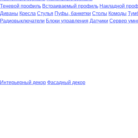
Теневой профиль
Встраиваемый профиль
Накладной про
Диваны
Кресла
Стулья
Пуфы, банкетки
Столы
Комоды
Тум
Радиовыключатели
Блоки управления
Датчики
Сервер умн
Интерьерный декор
Фасадный декор