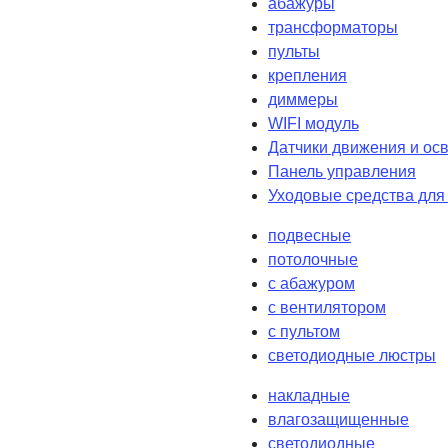
абажуры
трансформаторы
пульты
крепления
диммеры
WIFI модуль
Датчики движения и ос
Панель управления
Уходовые средства для
подвесные
потолочные
с абажуром
с вентилятором
с пультом
светодиодные люстры
накладные
влагозащищенные
светодиодные