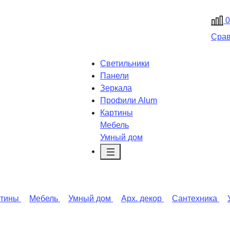
0
Сра
Светильники
Панели
Зеркала
Профили Alum
Картины
Мебель
Умный дом
ртины
Мебель
Умный дом
Арх. декор
Сантехника