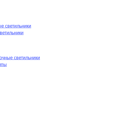
е светильники
ветильники
лочные светильники
мпы