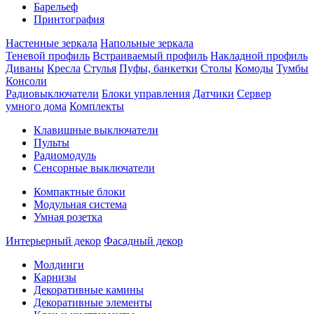
Барельеф
Принтография
Настенные зеркала
Напольные зеркала
Теневой профиль
Встраиваемый профиль
Накладной профиль
Диваны
Кресла
Стулья
Пуфы, банкетки
Столы
Комоды
Тумбы
Консоли
Радиовыключатели
Блоки управления
Датчики
Сервер
умного дома
Комплекты
Клавишные выключатели
Пульты
Радиомодуль
Сенсорные выключатели
Компактные блоки
Модульная система
Умная розетка
Интерьерный декор
Фасадный декор
Молдинги
Карнизы
Декоративные камины
Декоративные элементы