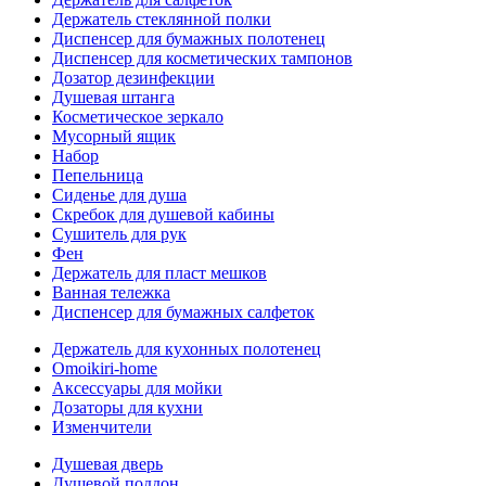
Держатель стеклянной полки
Диспенсер для бумажных полотенец
Диспенсер для косметических тампонов
Дозатор дезинфекции
Душевая штанга
Косметическое зеркало
Мусорный ящик
Набор
Пепельница
Сиденье для душа
Скребок для душевой кабины
Сушитель для рук
Фен
Держатель для пласт мешков
Ванная тележка
Диспенсер для бумажных салфеток
Держатель для кухонных полотенец
Omoikiri-home
Аксессуары для мойки
Дозаторы для кухни
Изменчители
Душевая дверь
Душевой поддон