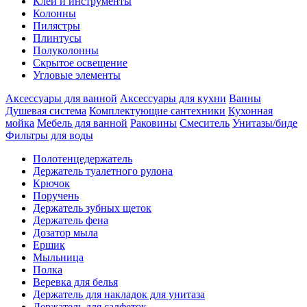
Клеи и инструменты
Колонны
Пилястры
Плинтусы
Полуколонны
Скрытое освещение
Угловые элементы
Аксессуары для ванной
Аксессуары для кухни
Ванны
Душевая система
Комплектующие сантехники
Кухонная
мойка
Мебель для ванной
Раковины
Смеситель
Унитазы/биде
Фильтры для воды
Полотенцедержатель
Держатель туалетного рулона
Крючок
Поручень
Держатель зубных щеток
Держатель фена
Дозатор мыла
Eршик
Мыльница
Полка
Веревка для белья
Держатель для накладок для унитаза
Держатель для салфеток