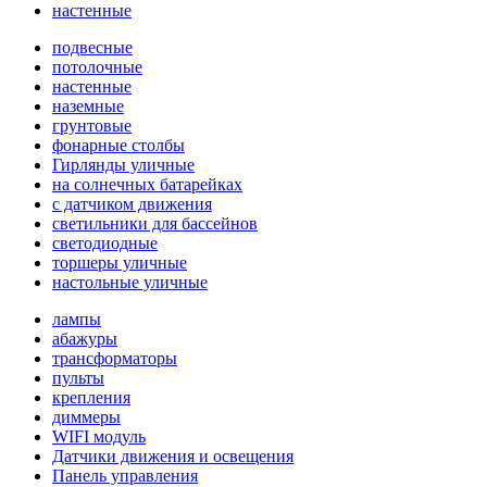
настенные
подвесные
потолочные
настенные
наземные
грунтовые
фонарные столбы
Гирлянды уличные
на солнечных батарейках
с датчиком движения
светильники для бассейнов
светодиодные
торшеры уличные
настольные уличные
лампы
абажуры
трансформаторы
пульты
крепления
диммеры
WIFI модуль
Датчики движения и освещения
Панель управления