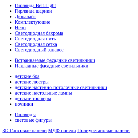
Гирлянда Belt-Light
Гирлянда шарики
Дюралайт
Комплектующие
Неон
Светодиодная бахрома
Светодиодная нить
Светодиодная сетка
Светодиодный занавес
Встраиваемые фасадные светильники
Накладные фасадные светильники
детские бра
детские люстры
детские настенно-потолочные светильники
детские настольные лампы
детские торшеры
ночники
Гирлянды
световые фигуры
3D Гипсовые панели
МДФ панели
Полиуретановые панели