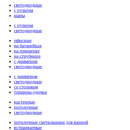
светодиодные
с пультом
шары
с пультом
светодиодные
офисные
на батарейках
на прищепке
на струбнице
с диммером
светодиодные
с диммером
светодиодные
со столиком
торшеры-удочки
настенные
потолочные
светодиодные
потолочные светильники для ванной
встраиваемые