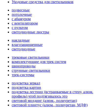
Уходовые средства для светильников
подвесные
потолочные
с абажуром
с вентилятором
с пультом
светодиодные люстры
накладные
влагозащищенные
светодиодные
трековые светильники
комплектующие для трек систем
шинопроводы
струнные светильники
трек-системы
подсветка зеркал
подсветка картин
подсветка лестниц (встраиваемые в стену, алюм.
профиль) чтоб подтягивалось это
световой молдинг (алюм., полиуретан)
световой плинтус (алюм., полиуретан, МДФ)