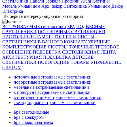
Светильники
Панели
Зеркала
Профили Alum
Картины
Мебель
Умный дом
Арх. декор
Сантехника
Умный дом
Декор
Электрика
Выберите интересующую вас категорию
ВСТРАИВАЕМЫЕ светильники
БРА
ПОДВЕСНЫЕ
СВЕТИЛЬНИКИ
ПОТОЛОЧНЫЕ СВЕТИЛЬНИКИ
НАСТОЛЬНЫЕ ЛАМПЫ
ТОРШЕРЫ
СПОТЫ
СВЕТИЛЬНИКИ В ВАННУЮ КОМНАТУ
УЛИЧНЫЕ
КОМПЛЕКТУЮЩИЕ
ЛЮСТРЫ
ТОЧЕЧНЫЕ
ТРЕКОВОЕ
ОСВЕЩЕНИЕ
ПОДСВЕТКА
СВЕТОДИОДНАЯ ЛЕНТА
АРХИТЕКТУРНАЯ ПОДСВЕТКА
ДЕТСКИЕ
СВЕТИЛЬНИКИ
НОВОГОДНИЕ ТОВАРЫ
УПРАВЛЕНИЕ
СВЕТОМ
потолочные встраиваемые светильники
поворотные встраиваемые светильники
мебельные встраиваемые светильники
в пол/грунт встраиваемые светильники
в стену/лестницу встраиваемые светильники
светодиодные встраиваемые светильники
Бра светодиодные
Бра с абажуром
Бра с выключателем