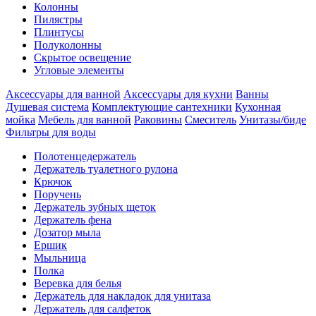
Колонны
Пилястры
Плинтусы
Полуколонны
Скрытое освещение
Угловые элементы
Аксессуары для ванной
Аксессуары для кухни
Ванны
Душевая система
Комплектующие сантехники
Кухонная
мойка
Мебель для ванной
Раковины
Смеситель
Унитазы/биде
Фильтры для воды
Полотенцедержатель
Держатель туалетного рулона
Крючок
Поручень
Держатель зубных щеток
Держатель фена
Дозатор мыла
Eршик
Мыльница
Полка
Веревка для белья
Держатель для накладок для унитаза
Держатель для салфеток