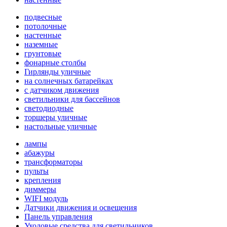
подвесные
потолочные
настенные
наземные
грунтовые
фонарные столбы
Гирлянды уличные
на солнечных батарейках
с датчиком движения
светильники для бассейнов
светодиодные
торшеры уличные
настольные уличные
лампы
абажуры
трансформаторы
пульты
крепления
диммеры
WIFI модуль
Датчики движения и освещения
Панель управления
Уходовые средства для светильников