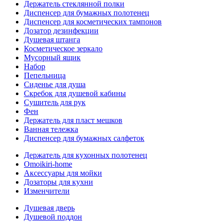
Держатель стеклянной полки
Диспенсер для бумажных полотенец
Диспенсер для косметических тампонов
Дозатор дезинфекции
Душевая штанга
Косметическое зеркало
Мусорный ящик
Набор
Пепельница
Сиденье для душа
Скребок для душевой кабины
Сушитель для рук
Фен
Держатель для пласт мешков
Ванная тележка
Диспенсер для бумажных салфеток
Держатель для кухонных полотенец
Omoikiri-home
Аксессуары для мойки
Дозаторы для кухни
Изменчители
Душевая дверь
Душевой поддон