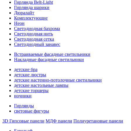
Гирлянда Belt-Light
Гирлянда шарики
Дюралайт
Комплектующие
Неон
Светодиодная бахрома
Светодиодная нить
Светодиодная сетка
Светодиодный занавес
Встраиваемые фасадные светильники
Накладные фасадные светильники
детские бра
детские люстры
детские настенно-потолочные светильники
детские настольные лампы
детские торшеры
ночники
Гирлянды
световые фигуры
3D Гипсовые панели
МДФ панели
Полиуретановые панели
Барельеф