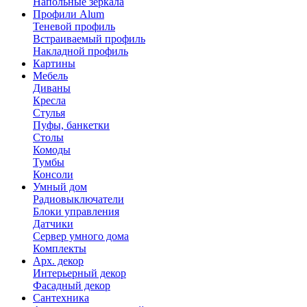
Напольные зеркала
Профили Alum
Теневой профиль
Встраиваемый профиль
Накладной профиль
Картины
Мебель
Диваны
Кресла
Стулья
Пуфы, банкетки
Столы
Комоды
Тумбы
Консоли
Умный дом
Радиовыключатели
Блоки управления
Датчики
Сервер умного дома
Комплекты
Арх. декор
Интерьерный декор
Фасадный декор
Сантехника