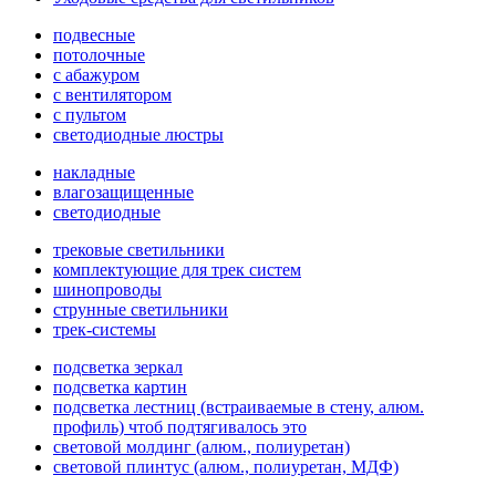
подвесные
потолочные
с абажуром
с вентилятором
с пультом
светодиодные люстры
накладные
влагозащищенные
светодиодные
трековые светильники
комплектующие для трек систем
шинопроводы
струнные светильники
трек-системы
подсветка зеркал
подсветка картин
подсветка лестниц (встраиваемые в стену, алюм.
профиль) чтоб подтягивалось это
световой молдинг (алюм., полиуретан)
световой плинтус (алюм., полиуретан, МДФ)