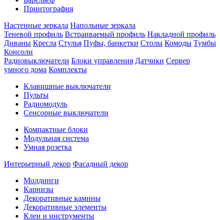
Принтография
Настенные зеркала
Напольные зеркала
Теневой профиль
Встраиваемый профиль
Накладной профиль
Диваны
Кресла
Стулья
Пуфы, банкетки
Столы
Комоды
Тумбы
Консоли
Радиовыключатели
Блоки управления
Датчики
Сервер
умного дома
Комплекты
Клавишные выключатели
Пульты
Радиомодуль
Сенсорные выключатели
Компактные блоки
Модульная система
Умная розетка
Интерьерный декор
Фасадный декор
Молдинги
Карнизы
Декоративные камины
Декоративные элементы
Клеи и инструменты