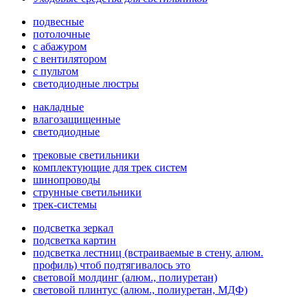
подвесные
потолочные
с абажуром
с вентилятором
с пультом
светодиодные люстры
накладные
влагозащищенные
светодиодные
трековые светильники
комплектующие для трек систем
шинопроводы
струнные светильники
трек-системы
подсветка зеркал
подсветка картин
подсветка лестниц (встраиваемые в стену, алюм.
профиль) чтоб подтягивалось это
световой молдинг (алюм., полиуретан)
световой плинтус (алюм., полиуретан, МДФ)