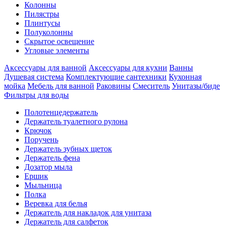
Колонны
Пилястры
Плинтусы
Полуколонны
Скрытое освещение
Угловые элементы
Аксессуары для ванной
Аксессуары для кухни
Ванны
Душевая система
Комплектующие сантехники
Кухонная
мойка
Мебель для ванной
Раковины
Смеситель
Унитазы/биде
Фильтры для воды
Полотенцедержатель
Держатель туалетного рулона
Крючок
Поручень
Держатель зубных щеток
Держатель фена
Дозатор мыла
Eршик
Мыльница
Полка
Веревка для белья
Держатель для накладок для унитаза
Держатель для салфеток