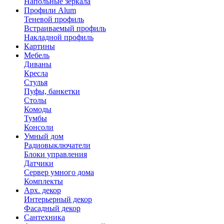
Напольные зеркала
Профили Alum
Теневой профиль
Встраиваемый профиль
Накладной профиль
Картины
Мебель
Диваны
Кресла
Стулья
Пуфы, банкетки
Столы
Комоды
Тумбы
Консоли
Умный дом
Радиовыключатели
Блоки управления
Датчики
Сервер умного дома
Комплекты
Арх. декор
Интерьерный декор
Фасадный декор
Сантехника