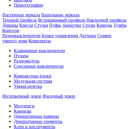
Принтография
Настенные зеркала
Напольные зеркала
Теневой профиль
Встраиваемый профиль
Накладной профиль
Диваны
Кресла
Стулья
Пуфы, банкетки
Столы
Комоды
Тумбы
Консоли
Радиовыключатели
Блоки управления
Датчики
Сервер
умного дома
Комплекты
Клавишные выключатели
Пульты
Радиомодуль
Сенсорные выключатели
Компактные блоки
Модульная система
Умная розетка
Интерьерный декор
Фасадный декор
Молдинги
Карнизы
Декоративные камины
Декоративные элементы
Клеи и инструменты