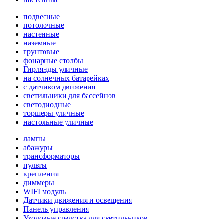
подвесные
потолочные
настенные
наземные
грунтовые
фонарные столбы
Гирлянды уличные
на солнечных батарейках
с датчиком движения
светильники для бассейнов
светодиодные
торшеры уличные
настольные уличные
лампы
абажуры
трансформаторы
пульты
крепления
диммеры
WIFI модуль
Датчики движения и освещения
Панель управления
Уходовые средства для светильников