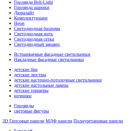
Гирлянда Belt-Light
Гирлянда шарики
Дюралайт
Комплектующие
Неон
Светодиодная бахрома
Светодиодная нить
Светодиодная сетка
Светодиодный занавес
Встраиваемые фасадные светильники
Накладные фасадные светильники
детские бра
детские люстры
детские настенно-потолочные светильники
детские настольные лампы
детские торшеры
ночники
Гирлянды
световые фигуры
3D Гипсовые панели
МДФ панели
Полиуретановые панели
Барельеф