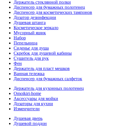
Держатель стеклянной полки
Диспенсер для бумажных полотенец
Диспенсер для косметических тампонов
Дозатор дезинфекции
Душевая штанга
Косметическое зеркало
Мусорный ящик
Набор
Пепельница
Сиденье для душа
Скребок для душевой кабины
Сушитель для рук
Фен
Держатель для пласт мешков
Ванная тележка
Диспенсер для бумажных салфеток
Держатель для кухонных полотенец
Omoikiri-home
Аксессуары для мойки
Дозаторы для кухни
Изменчители
Душевая дверь
Душевой поддон