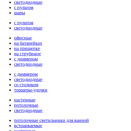
светодиодные
с пультом
шары
с пультом
светодиодные
офисные
на батарейках
на прищепке
на струбнице
с диммером
светодиодные
с диммером
светодиодные
со столиком
торшеры-удочки
настенные
потолочные
светодиодные
потолочные светильники для ванной
встраиваемые
настенные