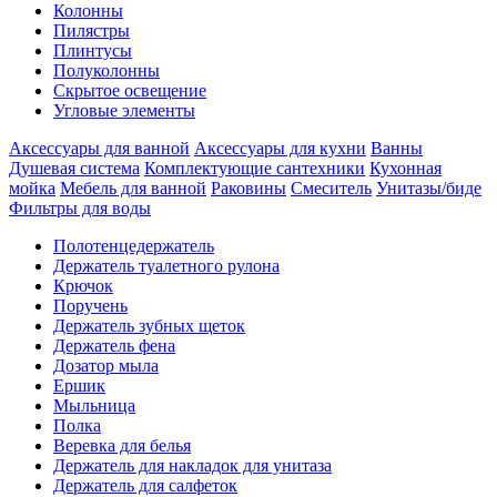
Колонны
Пилястры
Плинтусы
Полуколонны
Скрытое освещение
Угловые элементы
Аксессуары для ванной
Аксессуары для кухни
Ванны
Душевая система
Комплектующие сантехники
Кухонная
мойка
Мебель для ванной
Раковины
Смеситель
Унитазы/биде
Фильтры для воды
Полотенцедержатель
Держатель туалетного рулона
Крючок
Поручень
Держатель зубных щеток
Держатель фена
Дозатор мыла
Eршик
Мыльница
Полка
Веревка для белья
Держатель для накладок для унитаза
Держатель для салфеток