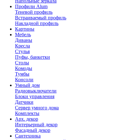
Напольные зеркала
Профили Alum
Теневой профиль
Встраиваемый профиль
Накладной профиль
Картины
Мебель
Диваны
Кресла
Стулья
Пуфы, банкетки
Столы
Комоды
Тумбы
Консоли
Умный дом
Радиовыключатели
Блоки управления
Датчики
Сервер умного дома
Комплекты
Арх. декор
Интерьерный декор
Фасадный декор
Сантехника