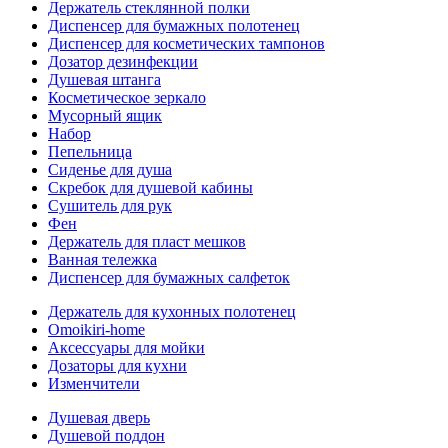
Держатель стеклянной полки
Диспенсер для бумажных полотенец
Диспенсер для косметических тампонов
Дозатор дезинфекции
Душевая штанга
Косметическое зеркало
Мусорный ящик
Набор
Пепельница
Сиденье для душа
Скребок для душевой кабины
Сушитель для рук
Фен
Держатель для пласт мешков
Ванная тележка
Диспенсер для бумажных салфеток
Держатель для кухонных полотенец
Omoikiri-home
Аксессуары для мойки
Дозаторы для кухни
Изменчители
Душевая дверь
Душевой поддон