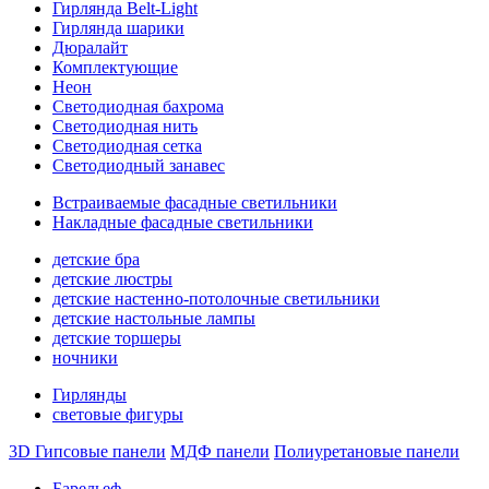
Гирлянда Belt-Light
Гирлянда шарики
Дюралайт
Комплектующие
Неон
Светодиодная бахрома
Светодиодная нить
Светодиодная сетка
Светодиодный занавес
Встраиваемые фасадные светильники
Накладные фасадные светильники
детские бра
детские люстры
детские настенно-потолочные светильники
детские настольные лампы
детские торшеры
ночники
Гирлянды
световые фигуры
3D Гипсовые панели
МДФ панели
Полиуретановые панели
Барельеф