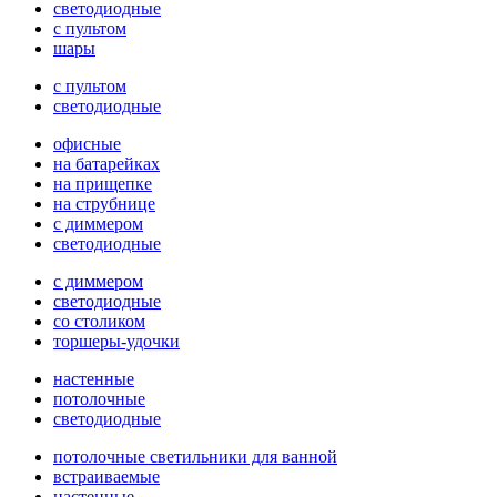
светодиодные
с пультом
шары
с пультом
светодиодные
офисные
на батарейках
на прищепке
на струбнице
с диммером
светодиодные
с диммером
светодиодные
со столиком
торшеры-удочки
настенные
потолочные
светодиодные
потолочные светильники для ванной
встраиваемые
настенные