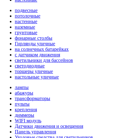
подвесные
потолочные
настенные
наземные
грунтовые
фонарные столбы
Гирлянды уличные
на солнечных батарейках
с датчиком движения
светильники для бассейнов
светодиодные
торшеры уличные
настольные уличные
лампы
абажуры
трансформаторы
пульты
крепления
диммеры
WIFI модуль
Датчики движения и освещения
Панель управления
Уходовые средства для светильников