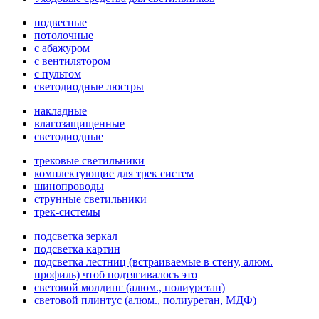
подвесные
потолочные
с абажуром
с вентилятором
с пультом
светодиодные люстры
накладные
влагозащищенные
светодиодные
трековые светильники
комплектующие для трек систем
шинопроводы
струнные светильники
трек-системы
подсветка зеркал
подсветка картин
подсветка лестниц (встраиваемые в стену, алюм.
профиль) чтоб подтягивалось это
световой молдинг (алюм., полиуретан)
световой плинтус (алюм., полиуретан, МДФ)