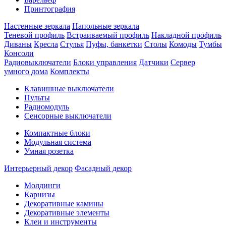
Принтография
Настенные зеркала
Напольные зеркала
Теневой профиль
Встраиваемый профиль
Накладной профиль
Диваны
Кресла
Стулья
Пуфы, банкетки
Столы
Комоды
Тумбы
Консоли
Радиовыключатели
Блоки управления
Датчики
Сервер
умного дома
Комплекты
Клавишные выключатели
Пульты
Радиомодуль
Сенсорные выключатели
Компактные блоки
Модульная система
Умная розетка
Интерьерный декор
Фасадный декор
Молдинги
Карнизы
Декоративные камины
Декоративные элементы
Клеи и инструменты