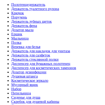
Полотенцедержатель
Держатель туалетного рулона
Крючок
Поручень
Держатель зубных щеток
Держатель фена
Дозатор мыла
Eршик
Мыльница
Полка
Веревка для белья
Держатель для накладок для унитаза
Держатель для салфеток
Держатель стеклянной полки
Диспенсер для бумажных полотенец
Диспенсер для косметических тампонов
Дозатор дезинфекции
Душевая штанга
Косметическое зеркало
Мусорный ящик
Набор
Пепельница
Сиденье для душа
Скребок для душевой кабины