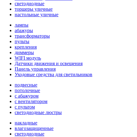
светодиодные
торшеры уличные
настольные уличные
лампы
абажуры
трансформаторы
пульты
крепления
диммеры
WIFI модуль
Датчики движения и освещения
Панель управления
Уходовые средства для светильников
подвесные
потолочные
с абажуром
с вентилятором
с пультом
светодиодные люстры
накладные
влагозащищенные
светодиодные