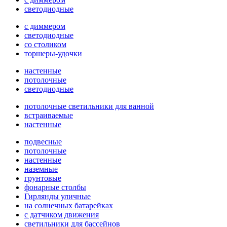
светодиодные
с диммером
светодиодные
со столиком
торшеры-удочки
настенные
потолочные
светодиодные
потолочные светильники для ванной
встраиваемые
настенные
подвесные
потолочные
настенные
наземные
грунтовые
фонарные столбы
Гирлянды уличные
на солнечных батарейках
с датчиком движения
светильники для бассейнов