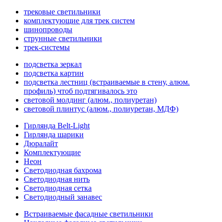
трековые светильники
комплектующие для трек систем
шинопроводы
струнные светильники
трек-системы
подсветка зеркал
подсветка картин
подсветка лестниц (встраиваемые в стену, алюм.
профиль) чтоб подтягивалось это
световой молдинг (алюм., полиуретан)
световой плинтус (алюм., полиуретан, МДФ)
Гирлянда Belt-Light
Гирлянда шарики
Дюралайт
Комплектующие
Неон
Светодиодная бахрома
Светодиодная нить
Светодиодная сетка
Светодиодный занавес
Встраиваемые фасадные светильники