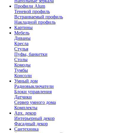
Напольные зеркала
Профили Alum
Теневой профиль
Встраиваемый профиль
Накладной профиль
Картины
Мебель
Диваны
Кресла
Стулья
Пуфы, банкетки
Столы
Комоды
Тумбы
Консоли
Умный дом
Радиовыключатели
Блоки управления
Датчики
Сервер умного дома
Комплекты
Арх. декор
Интерьерный декор
Фасадный декор
Сантехника