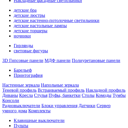
Накладные фасадные светильники
детские бра
детские люстры
детские настенно-потолочные светильники
детские настольные лампы
детские торшеры
ночники
Гирлянды
световые фигуры
3D Гипсовые панели
МДФ панели
Полиуретановые панели
Барельеф
Принтография
Настенные зеркала
Напольные зеркала
Теневой профиль
Встраиваемый профиль
Накладной профиль
Диваны
Кресла
Стулья
Пуфы, банкетки
Столы
Комоды
Тумбы
Консоли
Радиовыключатели
Блоки управления
Датчики
Сервер
умного дома
Комплекты
Клавишные выключатели
Пульты