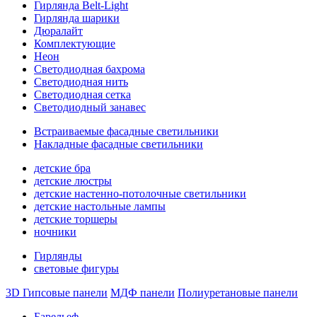
Гирлянда Belt-Light
Гирлянда шарики
Дюралайт
Комплектующие
Неон
Светодиодная бахрома
Светодиодная нить
Светодиодная сетка
Светодиодный занавес
Встраиваемые фасадные светильники
Накладные фасадные светильники
детские бра
детские люстры
детские настенно-потолочные светильники
детские настольные лампы
детские торшеры
ночники
Гирлянды
световые фигуры
3D Гипсовые панели
МДФ панели
Полиуретановые панели
Барельеф