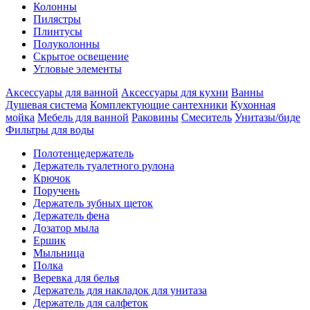
Колонны
Пилястры
Плинтусы
Полуколонны
Скрытое освещение
Угловые элементы
Аксессуары для ванной
Аксессуары для кухни
Ванны
Душевая система
Комплектующие сантехники
Кухонная
мойка
Мебель для ванной
Раковины
Смеситель
Унитазы/биде
Фильтры для воды
Полотенцедержатель
Держатель туалетного рулона
Крючок
Поручень
Держатель зубных щеток
Держатель фена
Дозатор мыла
Eршик
Мыльница
Полка
Веревка для белья
Держатель для накладок для унитаза
Держатель для салфеток