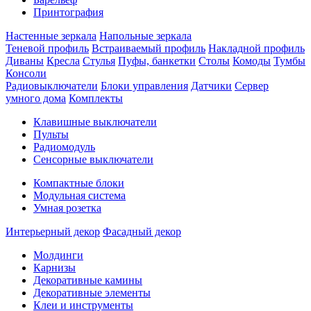
Принтография
Настенные зеркала
Напольные зеркала
Теневой профиль
Встраиваемый профиль
Накладной профиль
Диваны
Кресла
Стулья
Пуфы, банкетки
Столы
Комоды
Тумбы
Консоли
Радиовыключатели
Блоки управления
Датчики
Сервер
умного дома
Комплекты
Клавишные выключатели
Пульты
Радиомодуль
Сенсорные выключатели
Компактные блоки
Модульная система
Умная розетка
Интерьерный декор
Фасадный декор
Молдинги
Карнизы
Декоративные камины
Декоративные элементы
Клеи и инструменты