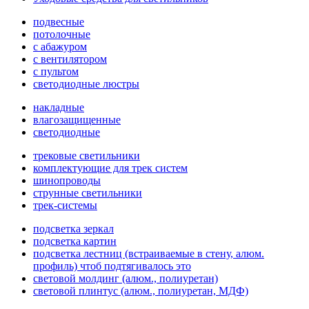
подвесные
потолочные
с абажуром
с вентилятором
с пультом
светодиодные люстры
накладные
влагозащищенные
светодиодные
трековые светильники
комплектующие для трек систем
шинопроводы
струнные светильники
трек-системы
подсветка зеркал
подсветка картин
подсветка лестниц (встраиваемые в стену, алюм.
профиль) чтоб подтягивалось это
световой молдинг (алюм., полиуретан)
световой плинтус (алюм., полиуретан, МДФ)