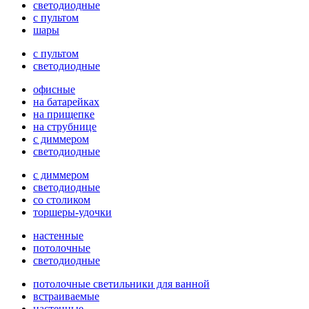
светодиодные
с пультом
шары
с пультом
светодиодные
офисные
на батарейках
на прищепке
на струбнице
с диммером
светодиодные
с диммером
светодиодные
со столиком
торшеры-удочки
настенные
потолочные
светодиодные
потолочные светильники для ванной
встраиваемые
настенные