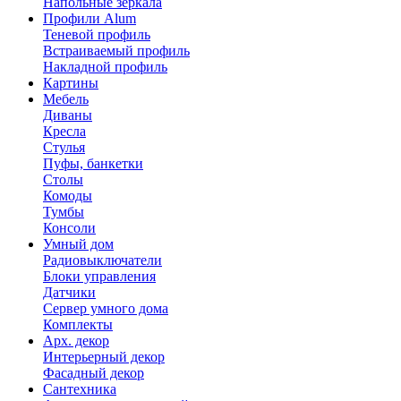
Напольные зеркала
Профили Alum
Теневой профиль
Встраиваемый профиль
Накладной профиль
Картины
Мебель
Диваны
Кресла
Стулья
Пуфы, банкетки
Столы
Комоды
Тумбы
Консоли
Умный дом
Радиовыключатели
Блоки управления
Датчики
Сервер умного дома
Комплекты
Арх. декор
Интерьерный декор
Фасадный декор
Сантехника