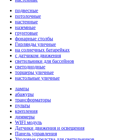
подвесные
потолочные
настенные
наземные
грунтовые
фонарные столбы
Гирлянды уличные
на солнечных батарейках
с датчиком движения
светильники для бассейнов
светодиодные
торшеры уличные
настольные уличные
лампы
абажуры
трансформаторы
пульты
крепления
диммеры
WIFI модуль
Датчики движения и освещения
Панель управления
Уходовые средства для светильников