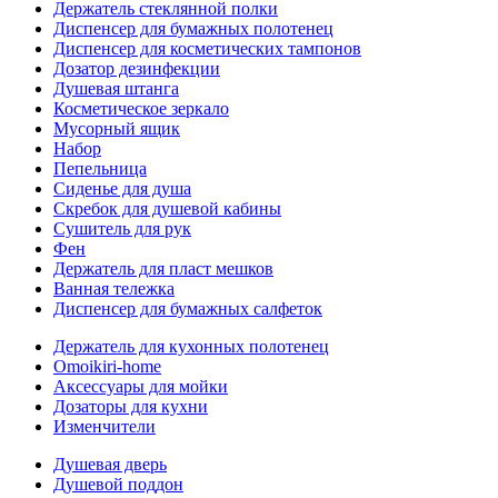
Держатель стеклянной полки
Диспенсер для бумажных полотенец
Диспенсер для косметических тампонов
Дозатор дезинфекции
Душевая штанга
Косметическое зеркало
Мусорный ящик
Набор
Пепельница
Сиденье для душа
Скребок для душевой кабины
Сушитель для рук
Фен
Держатель для пласт мешков
Ванная тележка
Диспенсер для бумажных салфеток
Держатель для кухонных полотенец
Omoikiri-home
Аксессуары для мойки
Дозаторы для кухни
Изменчители
Душевая дверь
Душевой поддон