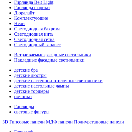
Гирлянда Belt-Light
Гирлянда шарики
Дюралайт
Комплектующие
Неон
Светодиодная бахрома
Светодиодная нить
Светодиодная сетка
Светодиодный занавес
Встраиваемые фасадные светильники
Накладные фасадные светильники
детские бра
детские люстры
детские настенно-потолочные светильники
детские настольные лампы
детские торшеры
ночники
Гирлянды
световые фигуры
3D Гипсовые панели
МДФ панели
Полиуретановые панели
Барельеф