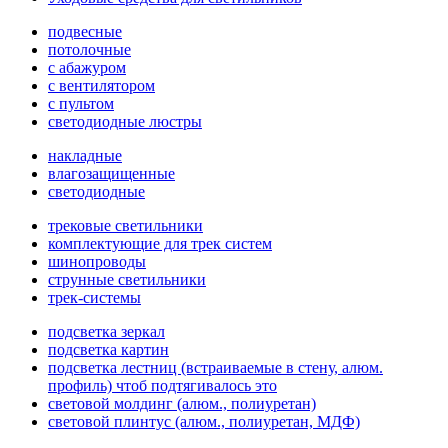
подвесные
потолочные
с абажуром
с вентилятором
с пультом
светодиодные люстры
накладные
влагозащищенные
светодиодные
трековые светильники
комплектующие для трек систем
шинопроводы
струнные светильники
трек-системы
подсветка зеркал
подсветка картин
подсветка лестниц (встраиваемые в стену, алюм.
профиль) чтоб подтягивалось это
световой молдинг (алюм., полиуретан)
световой плинтус (алюм., полиуретан, МДФ)