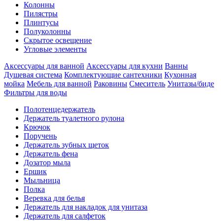
Колонны
Пилястры
Плинтусы
Полуколонны
Скрытое освещение
Угловые элементы
Аксессуары для ванной
Аксессуары для кухни
Ванны
Душевая система
Комплектующие сантехники
Кухонная
мойка
Мебель для ванной
Раковины
Смеситель
Унитазы/биде
Фильтры для воды
Полотенцедержатель
Держатель туалетного рулона
Крючок
Поручень
Держатель зубных щеток
Держатель фена
Дозатор мыла
Eршик
Мыльница
Полка
Веревка для белья
Держатель для накладок для унитаза
Держатель для салфеток