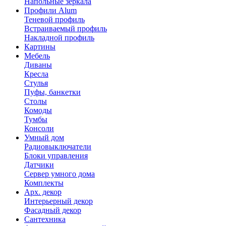
Напольные зеркала
Профили Alum
Теневой профиль
Встраиваемый профиль
Накладной профиль
Картины
Мебель
Диваны
Кресла
Стулья
Пуфы, банкетки
Столы
Комоды
Тумбы
Консоли
Умный дом
Радиовыключатели
Блоки управления
Датчики
Сервер умного дома
Комплекты
Арх. декор
Интерьерный декор
Фасадный декор
Сантехника