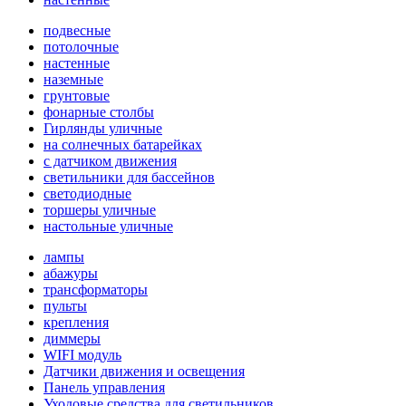
подвесные
потолочные
настенные
наземные
грунтовые
фонарные столбы
Гирлянды уличные
на солнечных батарейках
с датчиком движения
светильники для бассейнов
светодиодные
торшеры уличные
настольные уличные
лампы
абажуры
трансформаторы
пульты
крепления
диммеры
WIFI модуль
Датчики движения и освещения
Панель управления
Уходовые средства для светильников