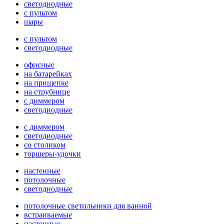
светодиодные
с пультом
шары
с пультом
светодиодные
офисные
на батарейках
на прищепке
на струбнице
с диммером
светодиодные
с диммером
светодиодные
со столиком
торшеры-удочки
настенные
потолочные
светодиодные
потолочные светильники для ванной
встраиваемые
настенные