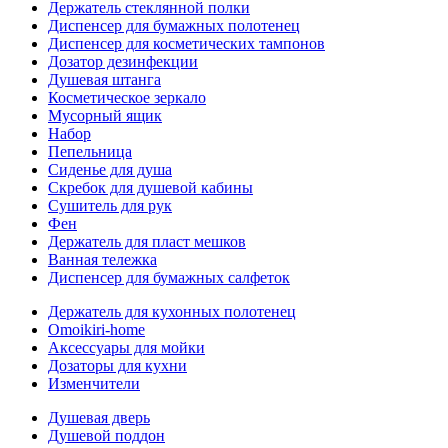
Держатель стеклянной полки
Диспенсер для бумажных полотенец
Диспенсер для косметических тампонов
Дозатор дезинфекции
Душевая штанга
Косметическое зеркало
Мусорный ящик
Набор
Пепельница
Сиденье для душа
Скребок для душевой кабины
Сушитель для рук
Фен
Держатель для пласт мешков
Ванная тележка
Диспенсер для бумажных салфеток
Держатель для кухонных полотенец
Omoikiri-home
Аксессуары для мойки
Дозаторы для кухни
Изменчители
Душевая дверь
Душевой поддон