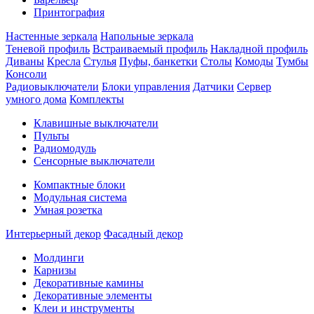
Принтография
Настенные зеркала
Напольные зеркала
Теневой профиль
Встраиваемый профиль
Накладной профиль
Диваны
Кресла
Стулья
Пуфы, банкетки
Столы
Комоды
Тумбы
Консоли
Радиовыключатели
Блоки управления
Датчики
Сервер
умного дома
Комплекты
Клавишные выключатели
Пульты
Радиомодуль
Сенсорные выключатели
Компактные блоки
Модульная система
Умная розетка
Интерьерный декор
Фасадный декор
Молдинги
Карнизы
Декоративные камины
Декоративные элементы
Клеи и инструменты