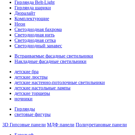
Гирлянда Belt-Light
Гирлянда шарики
Дюралайт
Комплектующие
Неон
Светодиодная бахрома
Светодиодная нить
Светодиодная сетка
Светодиодный занавес
Встраиваемые фасадные светильники
Накладные фасадные светильники
детские бра
детские люстры
детские настенно-потолочные светильники
детские настольные лампы
детские торшеры
ночники
Гирлянды
световые фигуры
3D Гипсовые панели
МДФ панели
Полиуретановые панели
Барельеф