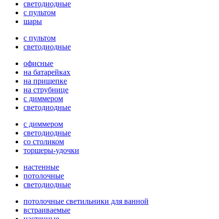
светодиодные
с пультом
шары
с пультом
светодиодные
офисные
на батарейках
на прищепке
на струбнице
с диммером
светодиодные
с диммером
светодиодные
со столиком
торшеры-удочки
настенные
потолочные
светодиодные
потолочные светильники для ванной
встраиваемые
настенные