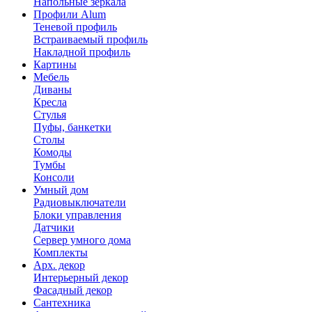
Напольные зеркала
Профили Alum
Теневой профиль
Встраиваемый профиль
Накладной профиль
Картины
Мебель
Диваны
Кресла
Стулья
Пуфы, банкетки
Столы
Комоды
Тумбы
Консоли
Умный дом
Радиовыключатели
Блоки управления
Датчики
Сервер умного дома
Комплекты
Арх. декор
Интерьерный декор
Фасадный декор
Сантехника