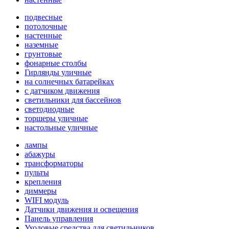
подвесные
потолочные
настенные
наземные
грунтовые
фонарные столбы
Гирлянды уличные
на солнечных батарейках
с датчиком движения
светильники для бассейнов
светодиодные
торшеры уличные
настольные уличные
лампы
абажуры
трансформаторы
пульты
крепления
диммеры
WIFI модуль
Датчики движения и освещения
Панель управления
Уходовые средства для светильников