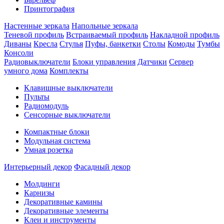
Принтография
Настенные зеркала
Напольные зеркала
Теневой профиль
Встраиваемый профиль
Накладной профиль
Диваны
Кресла
Стулья
Пуфы, банкетки
Столы
Комоды
Тумбы
Консоли
Радиовыключатели
Блоки управления
Датчики
Сервер
умного дома
Комплекты
Клавишные выключатели
Пульты
Радиомодуль
Сенсорные выключатели
Компактные блоки
Модульная система
Умная розетка
Интерьерный декор
Фасадный декор
Молдинги
Карнизы
Декоративные камины
Декоративные элементы
Клеи и инструменты