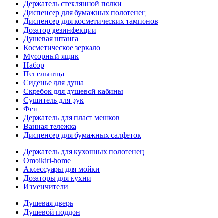
Держатель стеклянной полки
Диспенсер для бумажных полотенец
Диспенсер для косметических тампонов
Дозатор дезинфекции
Душевая штанга
Косметическое зеркало
Мусорный ящик
Набор
Пепельница
Сиденье для душа
Скребок для душевой кабины
Сушитель для рук
Фен
Держатель для пласт мешков
Ванная тележка
Диспенсер для бумажных салфеток
Держатель для кухонных полотенец
Omoikiri-home
Аксессуары для мойки
Дозаторы для кухни
Изменчители
Душевая дверь
Душевой поддон