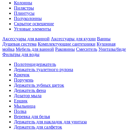
Колонны
Пилястры
Плинтусы
Полуколонны
Скрытое освещение
Угловые элементы
Аксессуары для ванной
Аксессуары для кухни
Ванны
Душевая система
Комплектующие сантехники
Кухонная
мойка
Мебель для ванной
Раковины
Смеситель
Унитазы/биде
Фильтры для воды
Полотенцедержатель
Держатель туалетного рулона
Крючок
Поручень
Держатель зубных щеток
Держатель фена
Дозатор мыла
Eршик
Мыльница
Полка
Веревка для белья
Держатель для накладок для унитаза
Держатель для салфеток