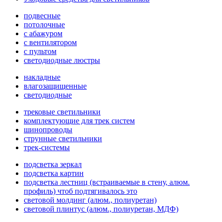
подвесные
потолочные
с абажуром
с вентилятором
с пультом
светодиодные люстры
накладные
влагозащищенные
светодиодные
трековые светильники
комплектующие для трек систем
шинопроводы
струнные светильники
трек-системы
подсветка зеркал
подсветка картин
подсветка лестниц (встраиваемые в стену, алюм.
профиль) чтоб подтягивалось это
световой молдинг (алюм., полиуретан)
световой плинтус (алюм., полиуретан, МДФ)