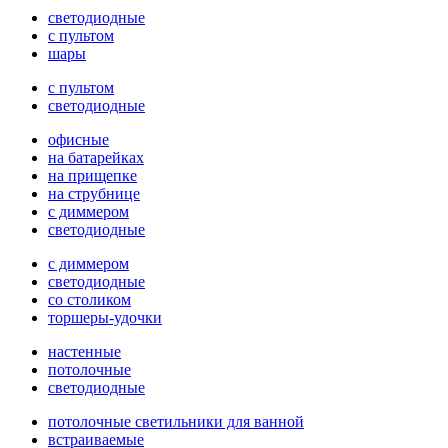
светодиодные
с пультом
шары
с пультом
светодиодные
офисные
на батарейках
на прищепке
на струбнице
с диммером
светодиодные
с диммером
светодиодные
со столиком
торшеры-удочки
настенные
потолочные
светодиодные
потолочные светильники для ванной
встраиваемые