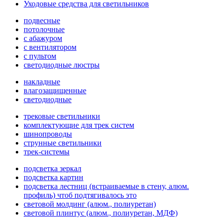
Уходовые средства для светильников
подвесные
потолочные
с абажуром
с вентилятором
с пультом
светодиодные люстры
накладные
влагозащищенные
светодиодные
трековые светильники
комплектующие для трек систем
шинопроводы
струнные светильники
трек-системы
подсветка зеркал
подсветка картин
подсветка лестниц (встраиваемые в стену, алюм.
профиль) чтоб подтягивалось это
световой молдинг (алюм., полиуретан)
световой плинтус (алюм., полиуретан, МДФ)