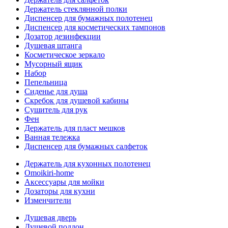
Держатель стеклянной полки
Диспенсер для бумажных полотенец
Диспенсер для косметических тампонов
Дозатор дезинфекции
Душевая штанга
Косметическое зеркало
Мусорный ящик
Набор
Пепельница
Сиденье для душа
Скребок для душевой кабины
Сушитель для рук
Фен
Держатель для пласт мешков
Ванная тележка
Диспенсер для бумажных салфеток
Держатель для кухонных полотенец
Omoikiri-home
Аксессуары для мойки
Дозаторы для кухни
Изменчители
Душевая дверь
Душевой поддон