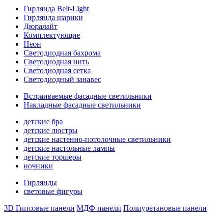
Гирлянда Belt-Light
Гирлянда шарики
Дюралайт
Комплектующие
Неон
Светодиодная бахрома
Светодиодная нить
Светодиодная сетка
Светодиодный занавес
Встраиваемые фасадные светильники
Накладные фасадные светильники
детские бра
детские люстры
детские настенно-потолочные светильники
детские настольные лампы
детские торшеры
ночники
Гирлянды
световые фигуры
3D Гипсовые панели
МДФ панели
Полиуретановые панели