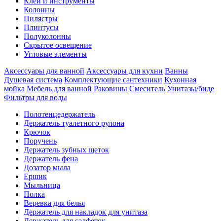
Клеи и инструменты
Колонны
Пилястры
Плинтусы
Полуколонны
Скрытое освещение
Угловые элементы
Аксессуары для ванной
Аксессуары для кухни
Ванны
Душевая система
Комплектующие сантехники
Кухонная
мойка
Мебель для ванной
Раковины
Смеситель
Унитазы/биде
Фильтры для воды
Полотенцедержатель
Держатель туалетного рулона
Крючок
Поручень
Держатель зубных щеток
Держатель фена
Дозатор мыла
Eршик
Мыльница
Полка
Веревка для белья
Держатель для накладок для унитаза
Держатель для салфеток