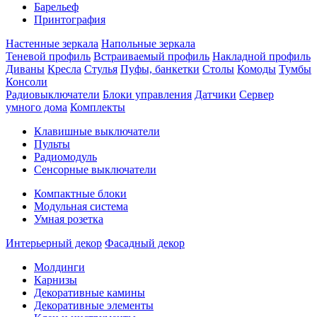
Барельеф
Принтография
Настенные зеркала
Напольные зеркала
Теневой профиль
Встраиваемый профиль
Накладной профиль
Диваны
Кресла
Стулья
Пуфы, банкетки
Столы
Комоды
Тумбы
Консоли
Радиовыключатели
Блоки управления
Датчики
Сервер
умного дома
Комплекты
Клавишные выключатели
Пульты
Радиомодуль
Сенсорные выключатели
Компактные блоки
Модульная система
Умная розетка
Интерьерный декор
Фасадный декор
Молдинги
Карнизы
Декоративные камины
Декоративные элементы