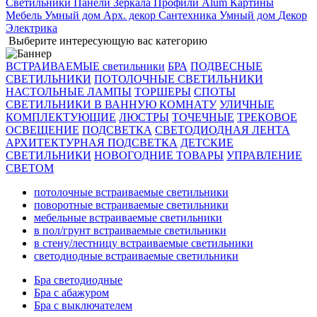
Светильники
Панели
Зеркала
Профили Alum
Картины
Мебель
Умный дом
Арх. декор
Сантехника
Умный дом
Декор
Электрика
Выберите интересующую вас категорию
ВСТРАИВАЕМЫЕ светильники
БРА
ПОДВЕСНЫЕ
СВЕТИЛЬНИКИ
ПОТОЛОЧНЫЕ СВЕТИЛЬНИКИ
НАСТОЛЬНЫЕ ЛАМПЫ
ТОРШЕРЫ
СПОТЫ
СВЕТИЛЬНИКИ В ВАННУЮ КОМНАТУ
УЛИЧНЫЕ
КОМПЛЕКТУЮЩИЕ
ЛЮСТРЫ
ТОЧЕЧНЫЕ
ТРЕКОВОЕ
ОСВЕЩЕНИЕ
ПОДСВЕТКА
СВЕТОДИОДНАЯ ЛЕНТА
АРХИТЕКТУРНАЯ ПОДСВЕТКА
ДЕТСКИЕ
СВЕТИЛЬНИКИ
НОВОГОДНИЕ ТОВАРЫ
УПРАВЛЕНИЕ
СВЕТОМ
потолочные встраиваемые светильники
поворотные встраиваемые светильники
мебельные встраиваемые светильники
в пол/грунт встраиваемые светильники
в стену/лестницу встраиваемые светильники
светодиодные встраиваемые светильники
Бра светодиодные
Бра с абажуром
Бра с выключателем