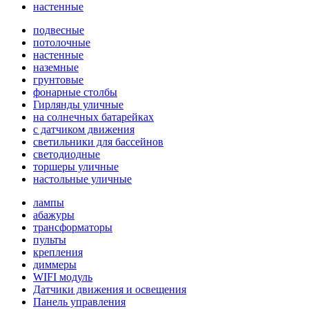
настенные
подвесные
потолочные
настенные
наземные
грунтовые
фонарные столбы
Гирлянды уличные
на солнечных батарейках
с датчиком движения
светильники для бассейнов
светодиодные
торшеры уличные
настольные уличные
лампы
абажуры
трансформаторы
пульты
крепления
диммеры
WIFI модуль
Датчики движения и освещения
Панель управления