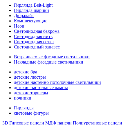
Гирлянда Belt-Light
Гирлянда шарики
Дюралайт
Комплектующие
Неон
Светодиодная бахрома
Светодиодная нить
Светодиодная сетка
Светодиодный занавес
Встраиваемые фасадные светильники
Накладные фасадные светильники
детские бра
детские люстры
детские настенно-потолочные светильники
детские настольные лампы
детские торшеры
ночники
Гирлянды
световые фигуры
3D Гипсовые панели
МДФ панели
Полиуретановые панели