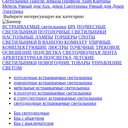
Светильники
Панели
Зеркала
Профили Alum
Картины
Мебель
Умный дом
Арх. декор
Сантехника
Умный дом
Декор
Электрика
Выберите интересующую вас категорию
ВСТРАИВАЕМЫЕ светильники
БРА
ПОДВЕСНЫЕ
СВЕТИЛЬНИКИ
ПОТОЛОЧНЫЕ СВЕТИЛЬНИКИ
НАСТОЛЬНЫЕ ЛАМПЫ
ТОРШЕРЫ
СПОТЫ
СВЕТИЛЬНИКИ В ВАННУЮ КОМНАТУ
УЛИЧНЫЕ
КОМПЛЕКТУЮЩИЕ
ЛЮСТРЫ
ТОЧЕЧНЫЕ
ТРЕКОВОЕ
ОСВЕЩЕНИЕ
ПОДСВЕТКА
СВЕТОДИОДНАЯ ЛЕНТА
АРХИТЕКТУРНАЯ ПОДСВЕТКА
ДЕТСКИЕ
СВЕТИЛЬНИКИ
НОВОГОДНИЕ ТОВАРЫ
УПРАВЛЕНИЕ
СВЕТОМ
потолочные встраиваемые светильники
поворотные встраиваемые светильники
мебельные встраиваемые светильники
в пол/грунт встраиваемые светильники
в стену/лестницу встраиваемые светильники
светодиодные встраиваемые светильники
Бра светодиодные
Бра с абажуром
Бра с выключателем