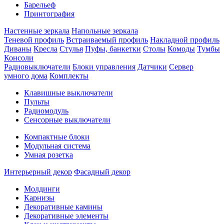
Барельеф
Принтография
Настенные зеркала
Напольные зеркала
Теневой профиль
Встраиваемый профиль
Накладной профиль
Диваны
Кресла
Стулья
Пуфы, банкетки
Столы
Комоды
Тумбы
Консоли
Радиовыключатели
Блоки управления
Датчики
Сервер
умного дома
Комплекты
Клавишные выключатели
Пульты
Радиомодуль
Сенсорные выключатели
Компактные блоки
Модульная система
Умная розетка
Интерьерный декор
Фасадный декор
Молдинги
Карнизы
Декоративные камины
Декоративные элементы