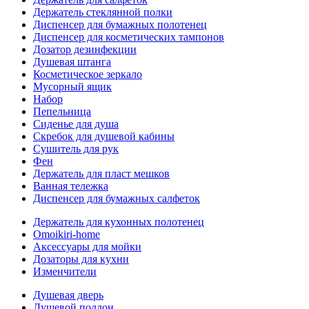
Держатель стеклянной полки
Диспенсер для бумажных полотенец
Диспенсер для косметических тампонов
Дозатор дезинфекции
Душевая штанга
Косметическое зеркало
Мусорный ящик
Набор
Пепельница
Сиденье для душа
Скребок для душевой кабины
Сушитель для рук
Фен
Держатель для пласт мешков
Ванная тележка
Диспенсер для бумажных салфеток
Держатель для кухонных полотенец
Omoikiri-home
Аксессуары для мойки
Дозаторы для кухни
Изменчители
Душевая дверь
Душевой поддон