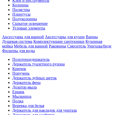
Клеи и инструменты
Колонны
Пилястры
Плинтусы
Полуколонны
Скрытое освещение
Угловые элементы
Аксессуары для ванной
Аксессуары для кухни
Ванны
Душевая система
Комплектующие сантехники
Кухонная
мойка
Мебель для ванной
Раковины
Смеситель
Унитазы/биде
Фильтры для воды
Полотенцедержатель
Держатель туалетного рулона
Крючок
Поручень
Держатель зубных щеток
Держатель фена
Дозатор мыла
Eршик
Мыльница
Полка
Веревка для белья
Держатель для накладок для унитаза
Держатель для салфеток