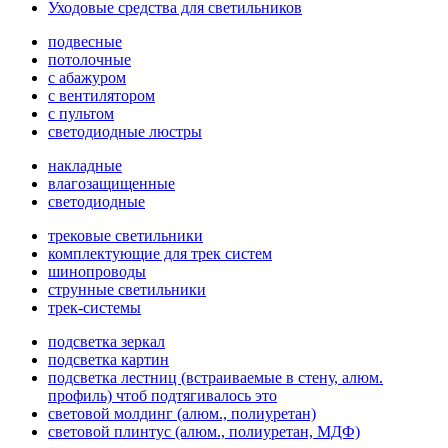
Уходовые средства для светильников
подвесные
потолочные
с абажуром
с вентилятором
с пультом
светодиодные люстры
накладные
влагозащищенные
светодиодные
трековые светильники
комплектующие для трек систем
шинопроводы
струнные светильники
трек-системы
подсветка зеркал
подсветка картин
подсветка лестниц (встраиваемые в стену, алюм.
профиль) чтоб подтягивалось это
световой молдинг (алюм., полиуретан)
световой плинтус (алюм., полиуретан, МДФ)