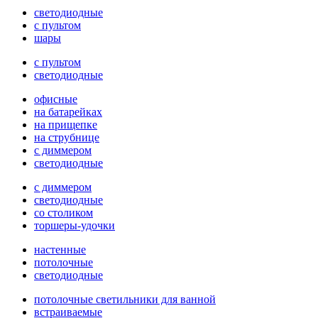
светодиодные
с пультом
шары
с пультом
светодиодные
офисные
на батарейках
на прищепке
на струбнице
с диммером
светодиодные
с диммером
светодиодные
со столиком
торшеры-удочки
настенные
потолочные
светодиодные
потолочные светильники для ванной
встраиваемые