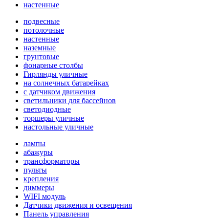
настенные
подвесные
потолочные
настенные
наземные
грунтовые
фонарные столбы
Гирлянды уличные
на солнечных батарейках
с датчиком движения
светильники для бассейнов
светодиодные
торшеры уличные
настольные уличные
лампы
абажуры
трансформаторы
пульты
крепления
диммеры
WIFI модуль
Датчики движения и освещения
Панель управления