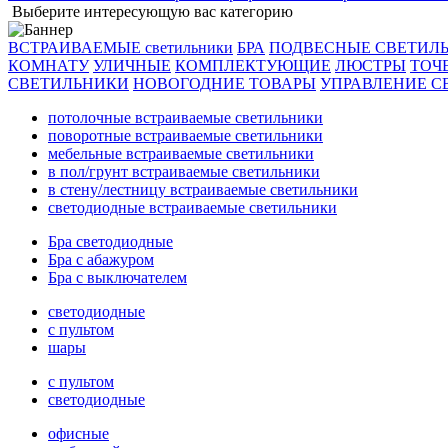
Выберите интересующую вас категорию
ВСТРАИВАЕМЫЕ светильники
БРА
ПОДВЕСНЫЕ СВЕТИЛ
КОМНАТУ
УЛИЧНЫЕ
КОМПЛЕКТУЮЩИЕ
ЛЮСТРЫ
ТОЧ
СВЕТИЛЬНИКИ
НОВОГОДНИЕ ТОВАРЫ
УПРАВЛЕНИЕ С
потолочные встраиваемые светильники
поворотные встраиваемые светильники
мебельные встраиваемые светильники
в пол/грунт встраиваемые светильники
в стену/лестницу встраиваемые светильники
светодиодные встраиваемые светильники
Бра светодиодные
Бра с абажуром
Бра с выключателем
светодиодные
с пультом
шары
с пультом
светодиодные
офисные