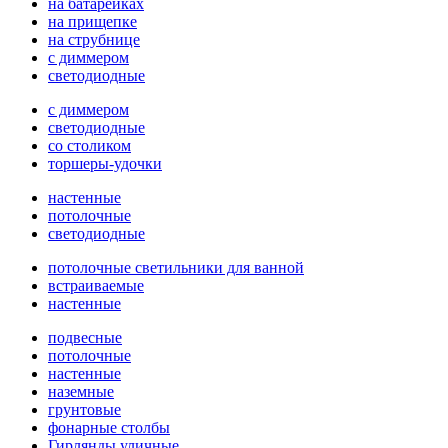
на батарейках
на прищепке
на струбнице
с диммером
светодиодные
с диммером
светодиодные
со столиком
торшеры-удочки
настенные
потолочные
светодиодные
потолочные светильники для ванной
встраиваемые
настенные
подвесные
потолочные
настенные
наземные
грунтовые
фонарные столбы
Гирлянды уличные