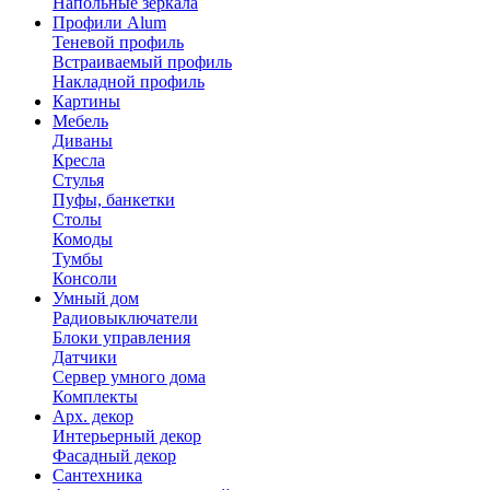
Напольные зеркала
Профили Alum
Теневой профиль
Встраиваемый профиль
Накладной профиль
Картины
Мебель
Диваны
Кресла
Стулья
Пуфы, банкетки
Столы
Комоды
Тумбы
Консоли
Умный дом
Радиовыключатели
Блоки управления
Датчики
Сервер умного дома
Комплекты
Арх. декор
Интерьерный декор
Фасадный декор
Сантехника