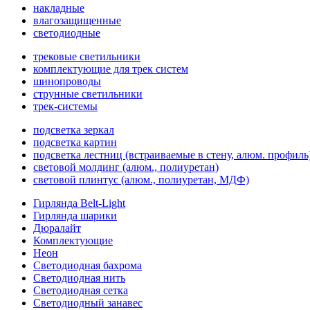
накладные
влагозащищенные
светодиодные
трековые светильники
комплектующие для трек систем
шинопроводы
струнные светильники
трек-системы
подсветка зеркал
подсветка картин
подсветка лестниц (встраиваемые в стену, алюм. профиль
световой молдинг (алюм., полиуретан)
световой плинтус (алюм., полиуретан, МДФ)
Гирлянда Belt-Light
Гирлянда шарики
Дюралайт
Комплектующие
Неон
Светодиодная бахрома
Светодиодная нить
Светодиодная сетка
Светодиодный занавес