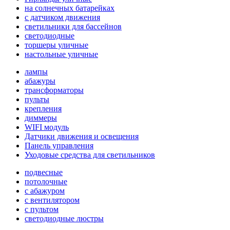
на солнечных батарейках
с датчиком движения
светильники для бассейнов
светодиодные
торшеры уличные
настольные уличные
лампы
абажуры
трансформаторы
пульты
крепления
диммеры
WIFI модуль
Датчики движения и освещения
Панель управления
Уходовые средства для светильников
подвесные
потолочные
с абажуром
с вентилятором
с пультом
светодиодные люстры