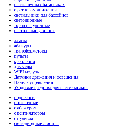
на солнечных батарейках
с датчиком движения
светильники для бассейнов
светодиодные
торшеры уличные
настольные уличные
лампы
абажуры
трансформаторы
пульты
крепления
диммеры
WIFI модуль
Датчики движения и освещения
Панель управления
Уходовые средства для светильников
подвесные
потолочные
с абажуром
с вентилятором
с пультом
светодиодные люстры