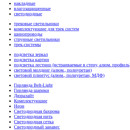
накладные
влагозащищенные
светодиодные
трековые светильники
комплектующие для трек систем
шинопроводы
струнные светильники
трек-системы
подсветка зеркал
подсветка картин
подсветка лестниц (встраиваемые в стену, алюм. профиль
световой молдинг (алюм., полиуретан)
световой плинтус (алюм., полиуретан, МДФ)
Гирлянда Belt-Light
Гирлянда шарики
Дюралайт
Комплектующие
Неон
Светодиодная бахрома
Светодиодная нить
Светодиодная сетка
Светодиодный занавес