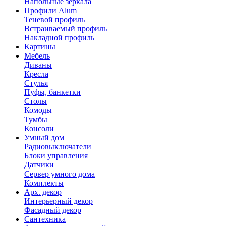
Напольные зеркала
Профили Alum
Теневой профиль
Встраиваемый профиль
Накладной профиль
Картины
Мебель
Диваны
Кресла
Стулья
Пуфы, банкетки
Столы
Комоды
Тумбы
Консоли
Умный дом
Радиовыключатели
Блоки управления
Датчики
Сервер умного дома
Комплекты
Арх. декор
Интерьерный декор
Фасадный декор
Сантехника