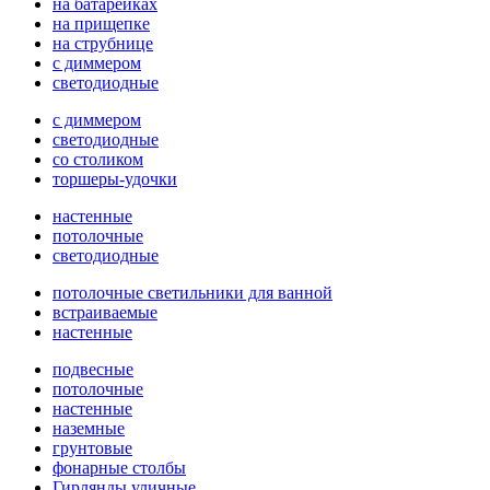
на батарейках
на прищепке
на струбнице
с диммером
светодиодные
с диммером
светодиодные
со столиком
торшеры-удочки
настенные
потолочные
светодиодные
потолочные светильники для ванной
встраиваемые
настенные
подвесные
потолочные
настенные
наземные
грунтовые
фонарные столбы
Гирлянды уличные