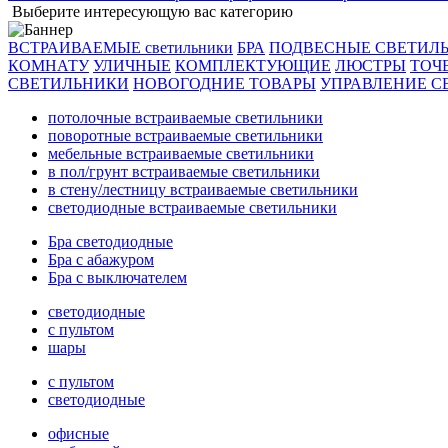
Выберите интересующую вас категорию
ВСТРАИВАЕМЫЕ светильники
БРА
ПОДВЕСНЫЕ СВЕТИЛ
КОМНАТУ
УЛИЧНЫЕ
КОМПЛЕКТУЮЩИЕ
ЛЮСТРЫ
ТОЧ
СВЕТИЛЬНИКИ
НОВОГОДНИЕ ТОВАРЫ
УПРАВЛЕНИЕ С
потолочные встраиваемые светильники
поворотные встраиваемые светильники
мебельные встраиваемые светильники
в пол/грунт встраиваемые светильники
в стену/лестницу встраиваемые светильники
светодиодные встраиваемые светильники
Бра светодиодные
Бра с абажуром
Бра с выключателем
светодиодные
с пультом
шары
с пультом
светодиодные
офисные