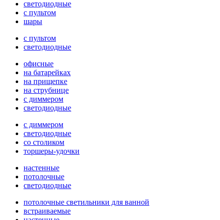
светодиодные
с пультом
шары
с пультом
светодиодные
офисные
на батарейках
на прищепке
на струбнице
с диммером
светодиодные
с диммером
светодиодные
со столиком
торшеры-удочки
настенные
потолочные
светодиодные
потолочные светильники для ванной
встраиваемые
настенные