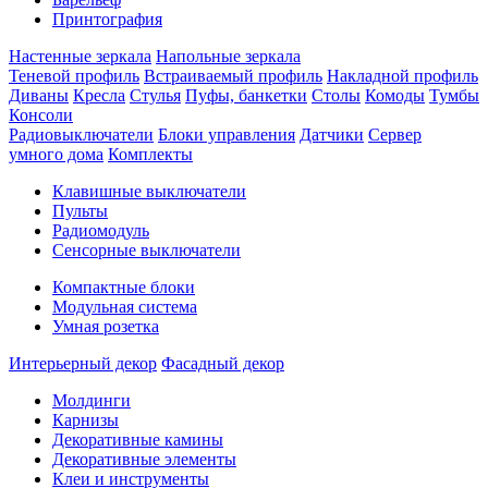
Принтография
Настенные зеркала
Напольные зеркала
Теневой профиль
Встраиваемый профиль
Накладной профиль
Диваны
Кресла
Стулья
Пуфы, банкетки
Столы
Комоды
Тумбы
Консоли
Радиовыключатели
Блоки управления
Датчики
Сервер
умного дома
Комплекты
Клавишные выключатели
Пульты
Радиомодуль
Сенсорные выключатели
Компактные блоки
Модульная система
Умная розетка
Интерьерный декор
Фасадный декор
Молдинги
Карнизы
Декоративные камины
Декоративные элементы
Клеи и инструменты