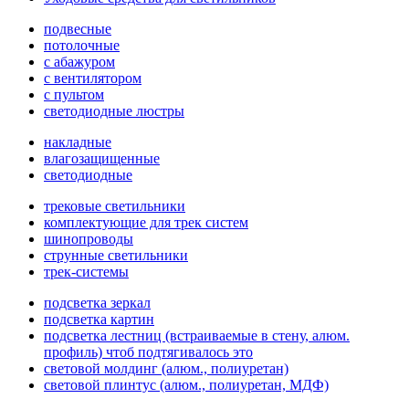
подвесные
потолочные
с абажуром
с вентилятором
с пультом
светодиодные люстры
накладные
влагозащищенные
светодиодные
трековые светильники
комплектующие для трек систем
шинопроводы
струнные светильники
трек-системы
подсветка зеркал
подсветка картин
подсветка лестниц (встраиваемые в стену, алюм.
профиль) чтоб подтягивалось это
световой молдинг (алюм., полиуретан)
световой плинтус (алюм., полиуретан, МДФ)