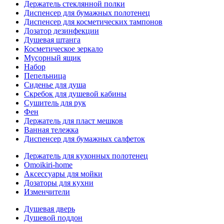
Держатель стеклянной полки
Диспенсер для бумажных полотенец
Диспенсер для косметических тампонов
Дозатор дезинфекции
Душевая штанга
Косметическое зеркало
Мусорный ящик
Набор
Пепельница
Сиденье для душа
Скребок для душевой кабины
Сушитель для рук
Фен
Держатель для пласт мешков
Ванная тележка
Диспенсер для бумажных салфеток
Держатель для кухонных полотенец
Omoikiri-home
Аксессуары для мойки
Дозаторы для кухни
Изменчители
Душевая дверь
Душевой поддон