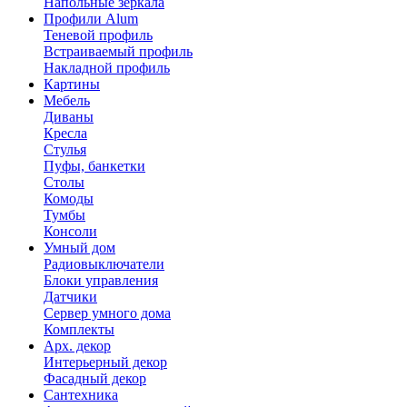
Напольные зеркала
Профили Alum
Теневой профиль
Встраиваемый профиль
Накладной профиль
Картины
Мебель
Диваны
Кресла
Стулья
Пуфы, банкетки
Столы
Комоды
Тумбы
Консоли
Умный дом
Радиовыключатели
Блоки управления
Датчики
Сервер умного дома
Комплекты
Арх. декор
Интерьерный декор
Фасадный декор
Сантехника