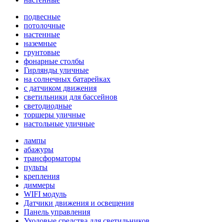
подвесные
потолочные
настенные
наземные
грунтовые
фонарные столбы
Гирлянды уличные
на солнечных батарейках
с датчиком движения
светильники для бассейнов
светодиодные
торшеры уличные
настольные уличные
лампы
абажуры
трансформаторы
пульты
крепления
диммеры
WIFI модуль
Датчики движения и освещения
Панель управления
Уходовые средства для светильников