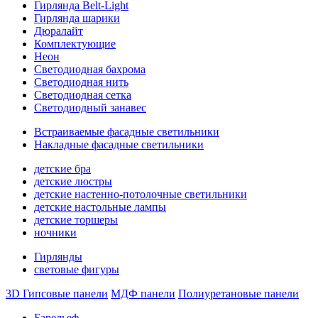
Гирлянда Belt-Light
Гирлянда шарики
Дюралайт
Комплектующие
Неон
Светодиодная бахрома
Светодиодная нить
Светодиодная сетка
Светодиодный занавес
Встраиваемые фасадные светильники
Накладные фасадные светильники
детские бра
детские люстры
детские настенно-потолочные светильники
детские настольные лампы
детские торшеры
ночники
Гирлянды
световые фигуры
3D Гипсовые панели
МДФ панели
Полиуретановые панели
Барельеф