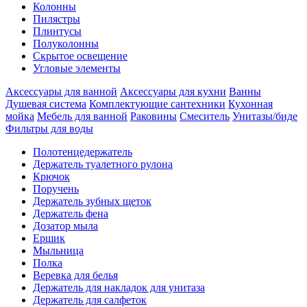
Колонны
Пилястры
Плинтусы
Полуколонны
Скрытое освещение
Угловые элементы
Аксессуары для ванной
Аксессуары для кухни
Ванны
Душевая система
Комплектующие сантехники
Кухонная
мойка
Мебель для ванной
Раковины
Смеситель
Унитазы/биде
Фильтры для воды
Полотенцедержатель
Держатель туалетного рулона
Крючок
Поручень
Держатель зубных щеток
Держатель фена
Дозатор мыла
Eршик
Мыльница
Полка
Веревка для белья
Держатель для накладок для унитаза
Держатель для салфеток