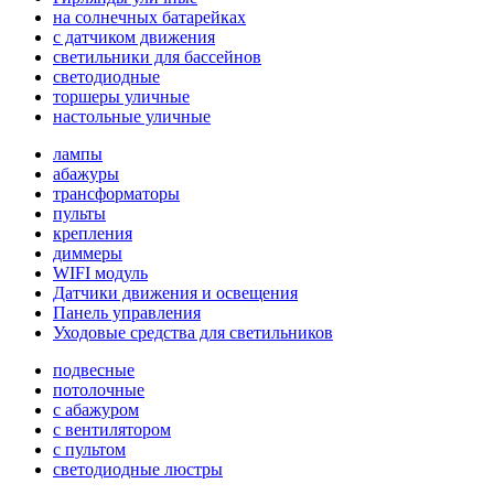
на солнечных батарейках
с датчиком движения
светильники для бассейнов
светодиодные
торшеры уличные
настольные уличные
лампы
абажуры
трансформаторы
пульты
крепления
диммеры
WIFI модуль
Датчики движения и освещения
Панель управления
Уходовые средства для светильников
подвесные
потолочные
с абажуром
с вентилятором
с пультом
светодиодные люстры