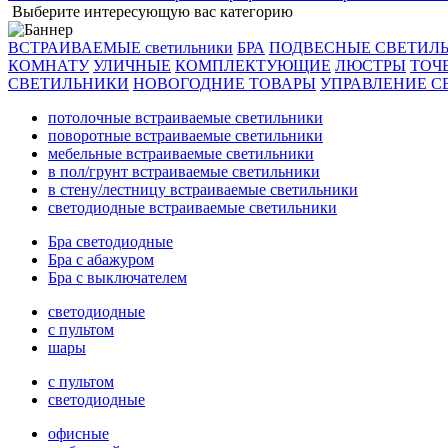
Выберите интересующую вас категорию
ВСТРАИВАЕМЫЕ светильники
БРА
ПОДВЕСНЫЕ СВЕТИЛ
КОМНАТУ
УЛИЧНЫЕ
КОМПЛЕКТУЮЩИЕ
ЛЮСТРЫ
ТОЧ
СВЕТИЛЬНИКИ
НОВОГОДНИЕ ТОВАРЫ
УПРАВЛЕНИЕ С
потолочные встраиваемые светильники
поворотные встраиваемые светильники
мебельные встраиваемые светильники
в пол/грунт встраиваемые светильники
в стену/лестницу встраиваемые светильники
светодиодные встраиваемые светильники
Бра светодиодные
Бра с абажуром
Бра с выключателем
светодиодные
с пультом
шары
с пультом
светодиодные
офисные