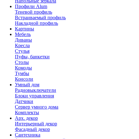
Напольные зеркала
Профили Alum
Теневой профиль
Встраиваемый профиль
Накладной профиль
Картины
Мебель
Диваны
Кресла
Стулья
Пуфы, банкетки
Столы
Комоды
Тумбы
Консоли
Умный дом
Радиовыключатели
Блоки управления
Датчики
Сервер умного дома
Комплекты
Арх. декор
Интерьерный декор
Фасадный декор
Сантехника