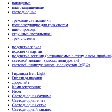
накладные
влагозащищенные
светодиодные
трековые светильники
комплектующие для трек систем
шинопроводы
струнные светильники
трек-системы
подсветка зеркал
подсветка картин
подсветка лестниц (встраиваемые в стену, алюм. профиль
световой молдинг (алюм., полиуретан)
световой плинтус (алюм., полиуретан, МДФ)
Гирлянда Belt-Light
Гирлянда шарики
Дюралайт
Комплектующие
Неон
Светодиодная бахрома
Светодиодная нить
Светодиодная сетка
Светодиодный занавес