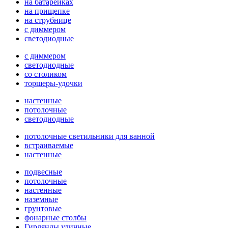
на батарейках
на прищепке
на струбнице
с диммером
светодиодные
с диммером
светодиодные
со столиком
торшеры-удочки
настенные
потолочные
светодиодные
потолочные светильники для ванной
встраиваемые
настенные
подвесные
потолочные
настенные
наземные
грунтовые
фонарные столбы
Гирлянды уличные