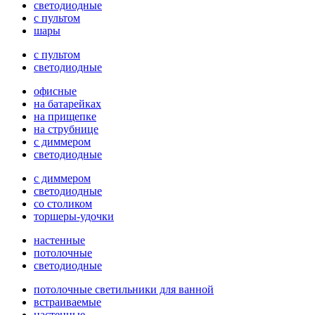
светодиодные
с пультом
шары
с пультом
светодиодные
офисные
на батарейках
на прищепке
на струбнице
с диммером
светодиодные
с диммером
светодиодные
со столиком
торшеры-удочки
настенные
потолочные
светодиодные
потолочные светильники для ванной
встраиваемые
настенные