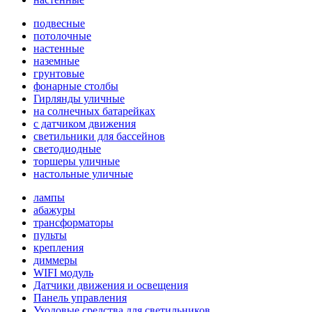
подвесные
потолочные
настенные
наземные
грунтовые
фонарные столбы
Гирлянды уличные
на солнечных батарейках
с датчиком движения
светильники для бассейнов
светодиодные
торшеры уличные
настольные уличные
лампы
абажуры
трансформаторы
пульты
крепления
диммеры
WIFI модуль
Датчики движения и освещения
Панель управления
Уходовые средства для светильников