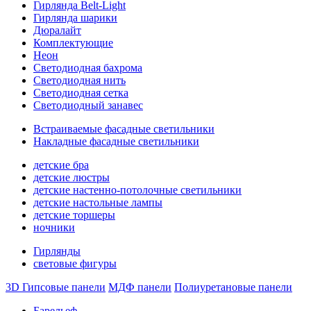
Гирлянда Belt-Light
Гирлянда шарики
Дюралайт
Комплектующие
Неон
Светодиодная бахрома
Светодиодная нить
Светодиодная сетка
Светодиодный занавес
Встраиваемые фасадные светильники
Накладные фасадные светильники
детские бра
детские люстры
детские настенно-потолочные светильники
детские настольные лампы
детские торшеры
ночники
Гирлянды
световые фигуры
3D Гипсовые панели
МДФ панели
Полиуретановые панели
Барельеф