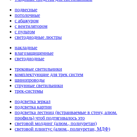
подвесные
потолочные
с абажуром
с вентилятором
с пультом
светодиодные люстры
накладные
влагозащищенные
светодиодные
трековые светильники
комплектующие для трек систем
шинопроводы
струнные светильники
трек-системы
подсветка зеркал
подсветка картин
подсветка лестниц (встраиваемые в стену, алюм.
профиль) чтоб подтягивалось это
световой молдинг (алюм., полиуретан)
световой плинтус (алюм., полиуретан, МДФ)