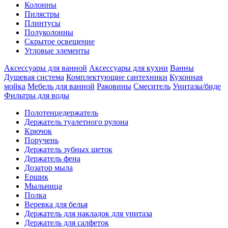
Колонны
Пилястры
Плинтусы
Полуколонны
Скрытое освещение
Угловые элементы
Аксессуары для ванной
Аксессуары для кухни
Ванны
Душевая система
Комплектующие сантехники
Кухонная
мойка
Мебель для ванной
Раковины
Смеситель
Унитазы/биде
Фильтры для воды
Полотенцедержатель
Держатель туалетного рулона
Крючок
Поручень
Держатель зубных щеток
Держатель фена
Дозатор мыла
Eршик
Мыльница
Полка
Веревка для белья
Держатель для накладок для унитаза
Держатель для салфеток