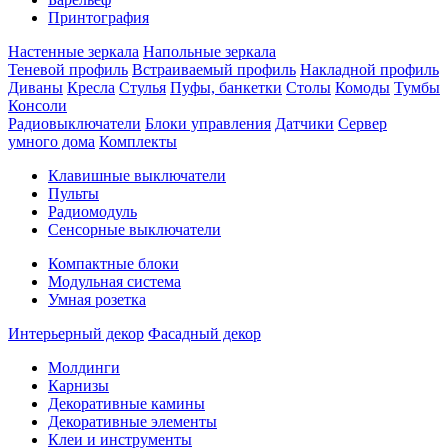
Принтография
Настенные зеркала
Напольные зеркала
Теневой профиль
Встраиваемый профиль
Накладной профиль
Диваны
Кресла
Стулья
Пуфы, банкетки
Столы
Комоды
Тумбы
Консоли
Радиовыключатели
Блоки управления
Датчики
Сервер
умного дома
Комплекты
Клавишные выключатели
Пульты
Радиомодуль
Сенсорные выключатели
Компактные блоки
Модульная система
Умная розетка
Интерьерный декор
Фасадный декор
Молдинги
Карнизы
Декоративные камины
Декоративные элементы
Клеи и инструменты