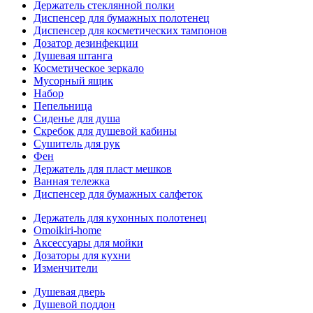
Держатель стеклянной полки
Диспенсер для бумажных полотенец
Диспенсер для косметических тампонов
Дозатор дезинфекции
Душевая штанга
Косметическое зеркало
Мусорный ящик
Набор
Пепельница
Сиденье для душа
Скребок для душевой кабины
Сушитель для рук
Фен
Держатель для пласт мешков
Ванная тележка
Диспенсер для бумажных салфеток
Держатель для кухонных полотенец
Omoikiri-home
Аксессуары для мойки
Дозаторы для кухни
Изменчители
Душевая дверь
Душевой поддон