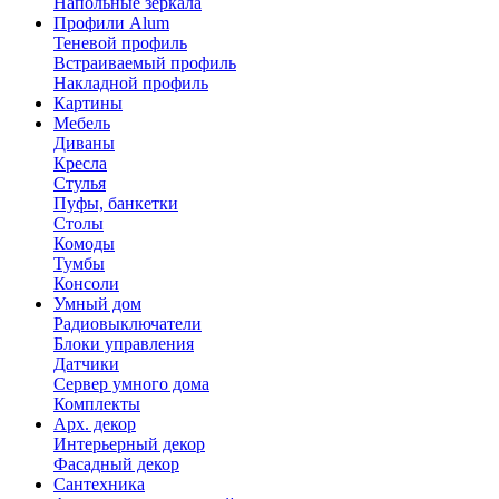
Напольные зеркала
Профили Alum
Теневой профиль
Встраиваемый профиль
Накладной профиль
Картины
Мебель
Диваны
Кресла
Стулья
Пуфы, банкетки
Столы
Комоды
Тумбы
Консоли
Умный дом
Радиовыключатели
Блоки управления
Датчики
Сервер умного дома
Комплекты
Арх. декор
Интерьерный декор
Фасадный декор
Сантехника