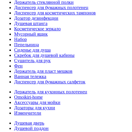
Держатель стеклянной полки
Диспенсер для бумажных полотенец
Диспенсер для косметических тампонов
Дозатор дезинфекции
Душевая штанга
Косметическое зеркало
Мусорный ящик
Набор
Пепельница
Сиденье для душа
Скребок для душевой кабины
Сушитель для рук
Фен
Держатель для пласт мешков
Ванная тележка
Диспенсер для бумажных салфеток
Держатель для кухонных полотенец
Omoikiri-home
Аксессуары для мойки
Дозаторы для кухни
Изменчители
Душевая дверь
Душевой поддон