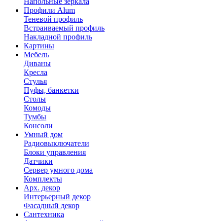
Напольные зеркала
Профили Alum
Теневой профиль
Встраиваемый профиль
Накладной профиль
Картины
Мебель
Диваны
Кресла
Стулья
Пуфы, банкетки
Столы
Комоды
Тумбы
Консоли
Умный дом
Радиовыключатели
Блоки управления
Датчики
Сервер умного дома
Комплекты
Арх. декор
Интерьерный декор
Фасадный декор
Сантехника