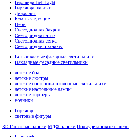
Гирлянда Belt-Light
Гирлянда шарики
Дюралайт
Комплектующие
Неон
Светодиодная бахрома
Светодиодная нить
Светодиодная сетка
Светодиодный занавес
Встраиваемые фасадные светильники
Накладные фасадные светильники
детские бра
детские люстры
детские настенно-потолочные светильники
детские настольные лампы
детские торшеры
ночники
Гирлянды
световые фигуры
3D Гипсовые панели
МДФ панели
Полиуретановые панели
Барельеф