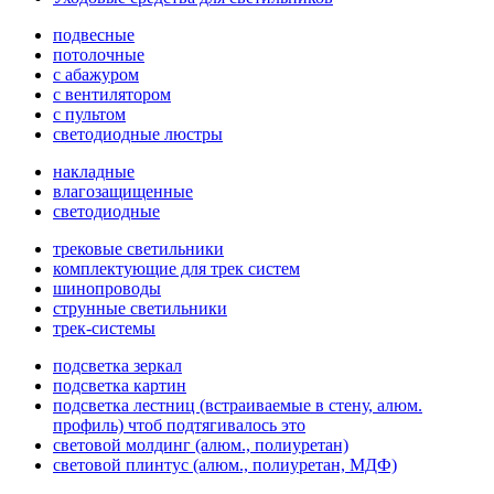
подвесные
потолочные
с абажуром
с вентилятором
с пультом
светодиодные люстры
накладные
влагозащищенные
светодиодные
трековые светильники
комплектующие для трек систем
шинопроводы
струнные светильники
трек-системы
подсветка зеркал
подсветка картин
подсветка лестниц (встраиваемые в стену, алюм.
профиль) чтоб подтягивалось это
световой молдинг (алюм., полиуретан)
световой плинтус (алюм., полиуретан, МДФ)