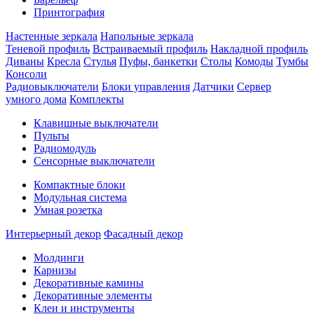
Принтография
Настенные зеркала
Напольные зеркала
Теневой профиль
Встраиваемый профиль
Накладной профиль
Диваны
Кресла
Стулья
Пуфы, банкетки
Столы
Комоды
Тумбы
Консоли
Радиовыключатели
Блоки управления
Датчики
Сервер
умного дома
Комплекты
Клавишные выключатели
Пульты
Радиомодуль
Сенсорные выключатели
Компактные блоки
Модульная система
Умная розетка
Интерьерный декор
Фасадный декор
Молдинги
Карнизы
Декоративные камины
Декоративные элементы
Клеи и инструменты