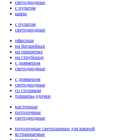
светодиодные
с пультом
шары
с пультом
светодиодные
офисные
на батарейках
на прищепке
на струбнице
с диммером
светодиодные
с диммером
светодиодные
со столиком
торшеры-удочки
настенные
потолочные
светодиодные
потолочные светильники для ванной
встраиваемые
настенные