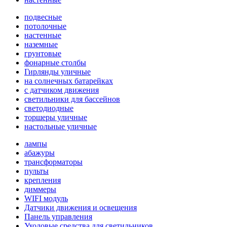
подвесные
потолочные
настенные
наземные
грунтовые
фонарные столбы
Гирлянды уличные
на солнечных батарейках
с датчиком движения
светильники для бассейнов
светодиодные
торшеры уличные
настольные уличные
лампы
абажуры
трансформаторы
пульты
крепления
диммеры
WIFI модуль
Датчики движения и освещения
Панель управления
Уходовые средства для светильников