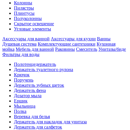
Колонны
Пилястры
Плинтусы
Полуколонны
Скрытое освещение
Угловые элементы
Аксессуары для ванной
Аксессуары для кухни
Ванны
Душевая система
Комплектующие сантехники
Кухонная
мойка
Мебель для ванной
Раковины
Смеситель
Унитазы/биде
Фильтры для воды
Полотенцедержатель
Держатель туалетного рулона
Крючок
Поручень
Держатель зубных щеток
Держатель фена
Дозатор мыла
Eршик
Мыльница
Полка
Веревка для белья
Держатель для накладок для унитаза
Держатель для салфеток