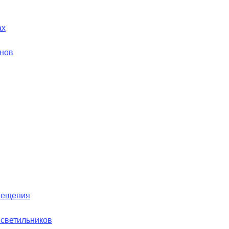
ах
йнов
вещения
 светильников