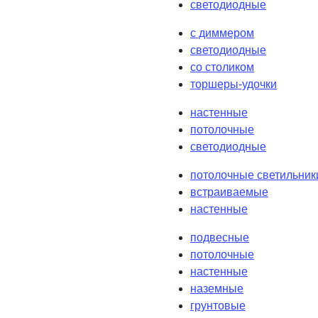
светодиодные
с диммером
светодиодные
со столиком
торшеры-удочки
настенные
потолочные
светодиодные
потолочные светильник
встраиваемые
настенные
подвесные
потолочные
настенные
наземные
грунтовые