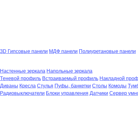
3D Гипсовые панели
МДФ панели
Полиуретановые панели
Настенные зеркала
Напольные зеркала
Теневой профиль
Встраиваемый профиль
Накладной про
Диваны
Кресла
Стулья
Пуфы, банкетки
Столы
Комоды
Тум
Радиовыключатели
Блоки управления
Датчики
Сервер умн