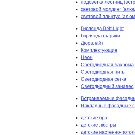
подсветка лестниц (вст
световой молдинг (алюм
световой плинтус (алюм
Гирлянда Belt-Light
Гирлянда шарики
Дюралайт
Комплектующие
Неон
Светодиодная бахрома
Светодиодная нить
Светодиодная сетка
Светодиодный занавес
Встраиваемые фасадны
Накладные фасадные с
детские бра
детские люстры
детские настенно-пото