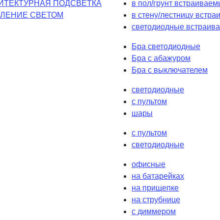
ИТЕКТУРНАЯ ПОДСВЕТКА
в пол/грунт встраиваем
ЛЕНИЕ СВЕТОМ
в стену/лестницу встр
светодиодные встраива
Бра светодиодные
Бра с абажуром
Бра с выключателем
светодиодные
с пультом
шары
с пультом
светодиодные
офисные
на батарейках
на прищепке
на струбнице
с диммером