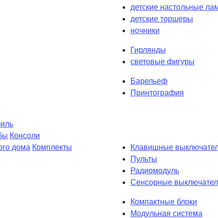
детские настольные ла
детские торшеры
ночники
Гирлянды
световые фигуры
Барельеф
Принтография
филь
бы
Консоли
ого дома
Комплекты
Клавишные выключате
Пульты
Радиомодуль
Сенсорные выключател
Компактные блоки
Модульная система