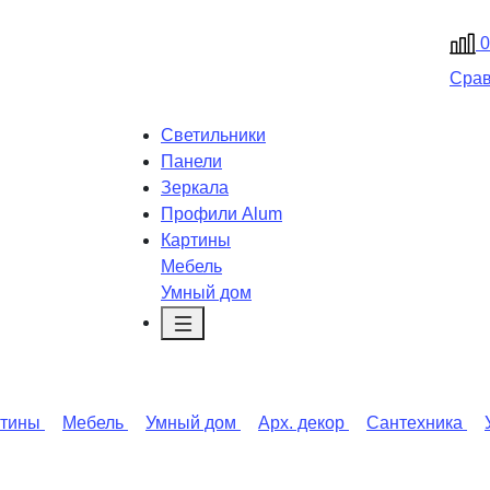
0
Сра
Светильники
Панели
Зеркала
Профили Alum
Картины
Мебель
Умный дом
ртины
Мебель
Умный дом
Арх. декор
Сантехника