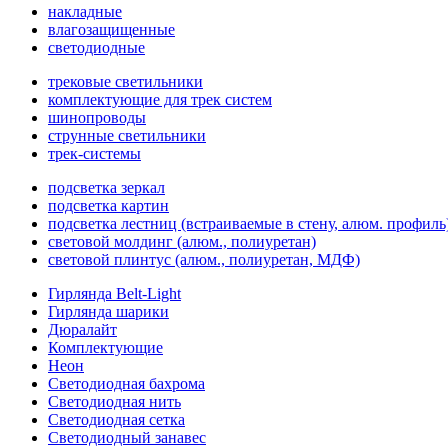
накладные
влагозащищенные
светодиодные
трековые светильники
комплектующие для трек систем
шинопроводы
струнные светильники
трек-системы
подсветка зеркал
подсветка картин
подсветка лестниц (встраиваемые в стену, алюм. профиль
световой молдинг (алюм., полиуретан)
световой плинтус (алюм., полиуретан, МДФ)
Гирлянда Belt-Light
Гирлянда шарики
Дюралайт
Комплектующие
Неон
Светодиодная бахрома
Светодиодная нить
Светодиодная сетка
Светодиодный занавес