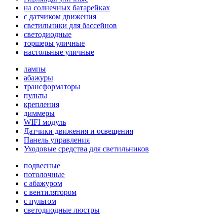
на солнечных батарейках
с датчиком движения
светильники для бассейнов
светодиодные
торшеры уличные
настольные уличные
лампы
абажуры
трансформаторы
пульты
крепления
диммеры
WIFI модуль
Датчики движения и освещения
Панель управления
Уходовые средства для светильников
подвесные
потолочные
с абажуром
с вентилятором
с пультом
светодиодные люстры