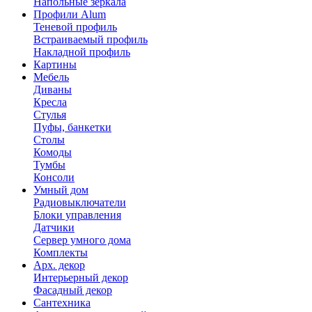
Напольные зеркала
Профили Alum
Теневой профиль
Встраиваемый профиль
Накладной профиль
Картины
Мебель
Диваны
Кресла
Стулья
Пуфы, банкетки
Столы
Комоды
Тумбы
Консоли
Умный дом
Радиовыключатели
Блоки управления
Датчики
Сервер умного дома
Комплекты
Арх. декор
Интерьерный декор
Фасадный декор
Сантехника