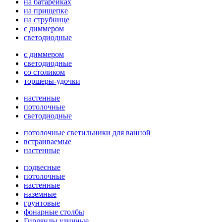
на батарейках
на прищепке
на струбнице
с диммером
светодиодные
с диммером
светодиодные
со столиком
торшеры-удочки
настенные
потолочные
светодиодные
потолочные светильники для ванной
встраиваемые
настенные
подвесные
потолочные
настенные
наземные
грунтовые
фонарные столбы
Гирлянды уличные