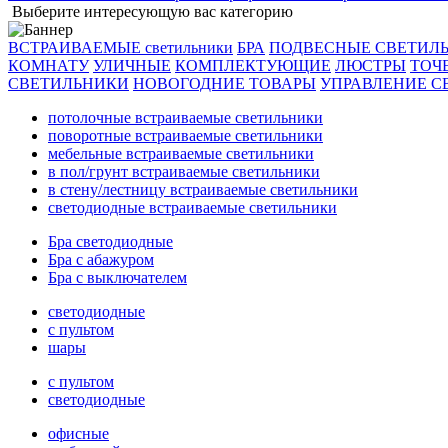
Выберите интересующую вас категорию
ВСТРАИВАЕМЫЕ светильники
БРА
ПОДВЕСНЫЕ СВЕТИЛ
КОМНАТУ
УЛИЧНЫЕ
КОМПЛЕКТУЮЩИЕ
ЛЮСТРЫ
ТОЧ
СВЕТИЛЬНИКИ
НОВОГОДНИЕ ТОВАРЫ
УПРАВЛЕНИЕ С
потолочные встраиваемые светильники
поворотные встраиваемые светильники
мебельные встраиваемые светильники
в пол/грунт встраиваемые светильники
в стену/лестницу встраиваемые светильники
светодиодные встраиваемые светильники
Бра светодиодные
Бра с абажуром
Бра с выключателем
светодиодные
с пультом
шары
с пультом
светодиодные
офисные