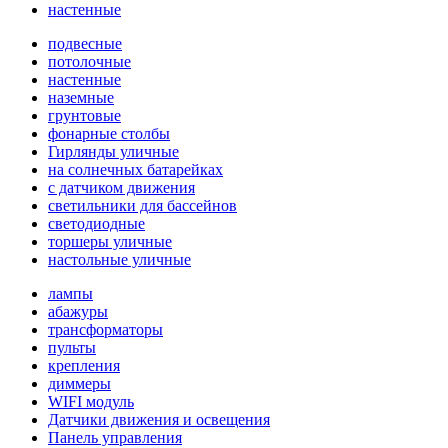
настенные
подвесные
потолочные
настенные
наземные
грунтовые
фонарные столбы
Гирлянды уличные
на солнечных батарейках
с датчиком движения
светильники для бассейнов
светодиодные
торшеры уличные
настольные уличные
лампы
абажуры
трансформаторы
пульты
крепления
диммеры
WIFI модуль
Датчики движения и освещения
Панель управления