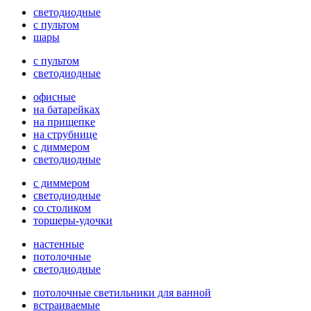
светодиодные
с пультом
шары
с пультом
светодиодные
офисные
на батарейках
на прищепке
на струбнице
с диммером
светодиодные
с диммером
светодиодные
со столиком
торшеры-удочки
настенные
потолочные
светодиодные
потолочные светильники для ванной
встраиваемые