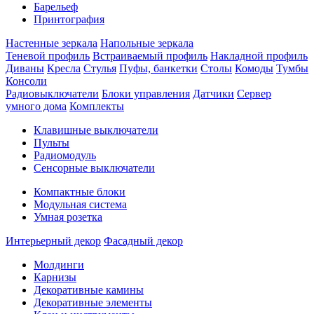
Барельеф
Принтография
Настенные зеркала
Напольные зеркала
Теневой профиль
Встраиваемый профиль
Накладной профиль
Диваны
Кресла
Стулья
Пуфы, банкетки
Столы
Комоды
Тумбы
Консоли
Радиовыключатели
Блоки управления
Датчики
Сервер
умного дома
Комплекты
Клавишные выключатели
Пульты
Радиомодуль
Сенсорные выключатели
Компактные блоки
Модульная система
Умная розетка
Интерьерный декор
Фасадный декор
Молдинги
Карнизы
Декоративные камины
Декоративные элементы