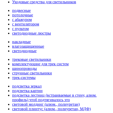
Уходовые средства для светильников
подвесные
потолочные
с абажуром
с вентилятором
с пультом
светодиодные люстры
накладные
влагозащищенные
светодиодные
трековые светильники
комплектующие для трек систем
шинопроводы
струнные светильники
трек-системы
подсветка зеркал
подсветка картин
подсветка лестниц (встраиваемые в стену, алюм.
профиль) чтоб подтягивалось это
световой молдинг (алюм., полиуретан)
световой плинтус (алюм., полиуретан, МДФ)