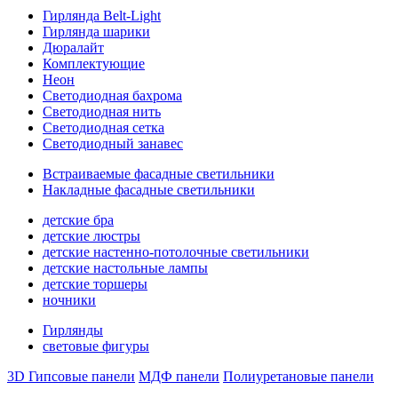
Гирлянда Belt-Light
Гирлянда шарики
Дюралайт
Комплектующие
Неон
Светодиодная бахрома
Светодиодная нить
Светодиодная сетка
Светодиодный занавес
Встраиваемые фасадные светильники
Накладные фасадные светильники
детские бра
детские люстры
детские настенно-потолочные светильники
детские настольные лампы
детские торшеры
ночники
Гирлянды
световые фигуры
3D Гипсовые панели
МДФ панели
Полиуретановые панели