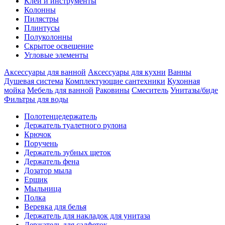
Клеи и инструменты
Колонны
Пилястры
Плинтусы
Полуколонны
Скрытое освещение
Угловые элементы
Аксессуары для ванной
Аксессуары для кухни
Ванны
Душевая система
Комплектующие сантехники
Кухонная
мойка
Мебель для ванной
Раковины
Смеситель
Унитазы/биде
Фильтры для воды
Полотенцедержатель
Держатель туалетного рулона
Крючок
Поручень
Держатель зубных щеток
Держатель фена
Дозатор мыла
Eршик
Мыльница
Полка
Веревка для белья
Держатель для накладок для унитаза
Держатель для салфеток