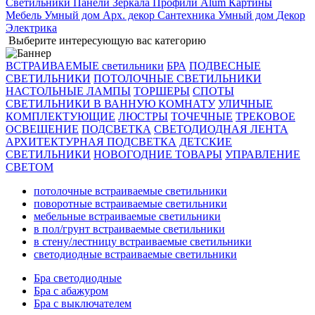
Светильники
Панели
Зеркала
Профили Alum
Картины
Мебель
Умный дом
Арх. декор
Сантехника
Умный дом
Декор
Электрика
Выберите интересующую вас категорию
ВСТРАИВАЕМЫЕ светильники
БРА
ПОДВЕСНЫЕ
СВЕТИЛЬНИКИ
ПОТОЛОЧНЫЕ СВЕТИЛЬНИКИ
НАСТОЛЬНЫЕ ЛАМПЫ
ТОРШЕРЫ
СПОТЫ
СВЕТИЛЬНИКИ В ВАННУЮ КОМНАТУ
УЛИЧНЫЕ
КОМПЛЕКТУЮЩИЕ
ЛЮСТРЫ
ТОЧЕЧНЫЕ
ТРЕКОВОЕ
ОСВЕЩЕНИЕ
ПОДСВЕТКА
СВЕТОДИОДНАЯ ЛЕНТА
АРХИТЕКТУРНАЯ ПОДСВЕТКА
ДЕТСКИЕ
СВЕТИЛЬНИКИ
НОВОГОДНИЕ ТОВАРЫ
УПРАВЛЕНИЕ
СВЕТОМ
потолочные встраиваемые светильники
поворотные встраиваемые светильники
мебельные встраиваемые светильники
в пол/грунт встраиваемые светильники
в стену/лестницу встраиваемые светильники
светодиодные встраиваемые светильники
Бра светодиодные
Бра с абажуром
Бра с выключателем