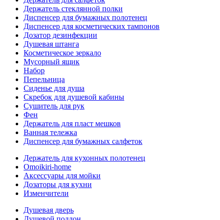
Держатель стеклянной полки
Диспенсер для бумажных полотенец
Диспенсер для косметических тампонов
Дозатор дезинфекции
Душевая штанга
Косметическое зеркало
Мусорный ящик
Набор
Пепельница
Сиденье для душа
Скребок для душевой кабины
Сушитель для рук
Фен
Держатель для пласт мешков
Ванная тележка
Диспенсер для бумажных салфеток
Держатель для кухонных полотенец
Omoikiri-home
Аксессуары для мойки
Дозаторы для кухни
Изменчители
Душевая дверь
Душевой поддон