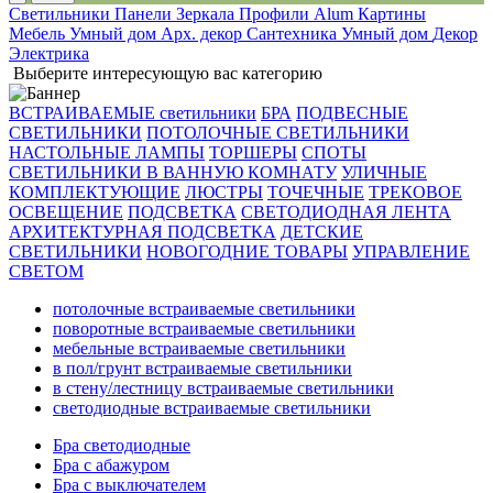
Светильники
Панели
Зеркала
Профили Alum
Картины
Мебель
Умный дом
Арх. декор
Сантехника
Умный дом
Декор
Электрика
Выберите интересующую вас категорию
ВСТРАИВАЕМЫЕ светильники
БРА
ПОДВЕСНЫЕ
СВЕТИЛЬНИКИ
ПОТОЛОЧНЫЕ СВЕТИЛЬНИКИ
НАСТОЛЬНЫЕ ЛАМПЫ
ТОРШЕРЫ
СПОТЫ
СВЕТИЛЬНИКИ В ВАННУЮ КОМНАТУ
УЛИЧНЫЕ
КОМПЛЕКТУЮЩИЕ
ЛЮСТРЫ
ТОЧЕЧНЫЕ
ТРЕКОВОЕ
ОСВЕЩЕНИЕ
ПОДСВЕТКА
СВЕТОДИОДНАЯ ЛЕНТА
АРХИТЕКТУРНАЯ ПОДСВЕТКА
ДЕТСКИЕ
СВЕТИЛЬНИКИ
НОВОГОДНИЕ ТОВАРЫ
УПРАВЛЕНИЕ
СВЕТОМ
потолочные встраиваемые светильники
поворотные встраиваемые светильники
мебельные встраиваемые светильники
в пол/грунт встраиваемые светильники
в стену/лестницу встраиваемые светильники
светодиодные встраиваемые светильники
Бра светодиодные
Бра с абажуром
Бра с выключателем