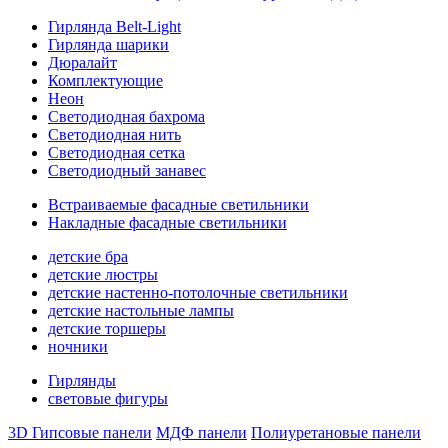
Гирлянда Belt-Light
Гирлянда шарики
Дюралайт
Комплектующие
Неон
Светодиодная бахрома
Светодиодная нить
Светодиодная сетка
Светодиодный занавес
Встраиваемые фасадные светильники
Накладные фасадные светильники
детские бра
детские люстры
детские настенно-потолочные светильники
детские настольные лампы
детские торшеры
ночники
Гирлянды
световые фигуры
3D Гипсовые панели
МДФ панели
Полиуретановые панели