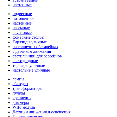
встраиваемые
настенные
подвесные
потолочные
настенные
наземные
грунтовые
фонарные столбы
Гирлянды уличные
на солнечных батарейках
с датчиком движения
светильники для бассейнов
светодиодные
торшеры уличные
настольные уличные
лампы
абажуры
трансформаторы
пульты
крепления
диммеры
WIFI модуль
Датчики движения и освещения
Панель управления