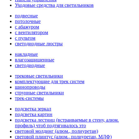
Уходовые средства для светильников
подвесные
потолочные
с абажуром
с вентилятором
с пультом
светодиодные люстры
накладные
влагозащищенные
светодиодные
трековые светильники
комплектующие для трек систем
шинопроводы
струнные светильники
трек-системы
подсветка зеркал
подсветка картин
подсветка лестниц (встраиваемые в стену, алюм.
профиль) чтоб подтягивалось это
световой молдинг (алюм., полиуретан)
световой плинтус (алюм., полиуретан, МДФ)