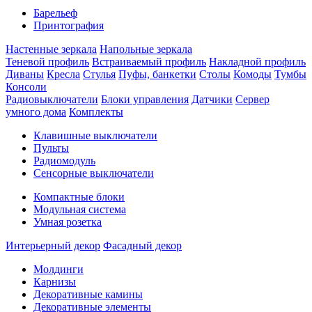
Барельеф
Принтография
Настенные зеркала
Напольные зеркала
Теневой профиль
Встраиваемый профиль
Накладной профиль
Диваны
Кресла
Стулья
Пуфы, банкетки
Столы
Комоды
Тумбы
Консоли
Радиовыключатели
Блоки управления
Датчики
Сервер
умного дома
Комплекты
Клавишные выключатели
Пульты
Радиомодуль
Сенсорные выключатели
Компактные блоки
Модульная система
Умная розетка
Интерьерный декор
Фасадный декор
Молдинги
Карнизы
Декоративные камины
Декоративные элементы