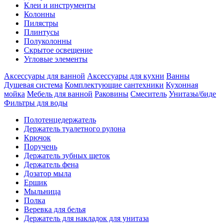
Клеи и инструменты
Колонны
Пилястры
Плинтусы
Полуколонны
Скрытое освещение
Угловые элементы
Аксессуары для ванной
Аксессуары для кухни
Ванны
Душевая система
Комплектующие сантехники
Кухонная
мойка
Мебель для ванной
Раковины
Смеситель
Унитазы/биде
Фильтры для воды
Полотенцедержатель
Держатель туалетного рулона
Крючок
Поручень
Держатель зубных щеток
Держатель фена
Дозатор мыла
Eршик
Мыльница
Полка
Веревка для белья
Держатель для накладок для унитаза