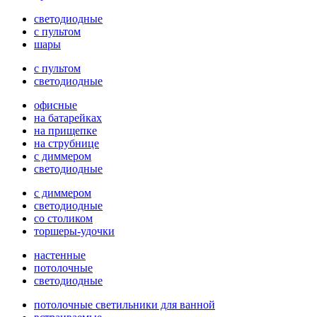
светодиодные
с пультом
шары
с пультом
светодиодные
офисные
на батарейках
на прищепке
на струбнице
с диммером
светодиодные
с диммером
светодиодные
со столиком
торшеры-удочки
настенные
потолочные
светодиодные
потолочные светильники для ванной