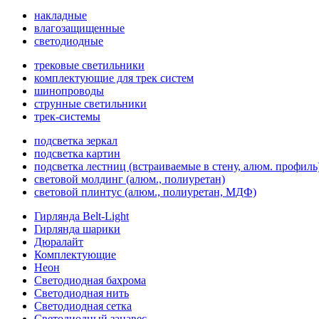
накладные
влагозащищенные
светодиодные
трековые светильники
комплектующие для трек систем
шинопроводы
струнные светильники
трек-системы
подсветка зеркал
подсветка картин
подсветка лестниц (встраиваемые в стену, алюм. профиль
световой молдинг (алюм., полиуретан)
световой плинтус (алюм., полиуретан, МДФ)
Гирлянда Belt-Light
Гирлянда шарики
Дюралайт
Комплектующие
Неон
Светодиодная бахрома
Светодиодная нить
Светодиодная сетка
Светодиодный занавес