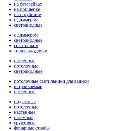
на батарейках
на прищепке
на струбнице
с диммером
светодиодные
с диммером
светодиодные
со столиком
торшеры-удочки
настенные
потолочные
светодиодные
потолочные светильники для ванной
встраиваемые
настенные
подвесные
потолочные
настенные
наземные
грунтовые
фонарные столбы