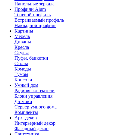
Напольные зеркала
Профили Alum
Теневой профиль
Встраиваемый профиль
Накладной профиль
Картины
Мебель
Диваны
Кресла
Стулья
Пуфы, банкетки
Столы
Комоды
Тумбы
Консоли
Умный дом
Радиовыключатели
Блоки управления
Датчики
Сервер умного дома
Комплекты
Арх. декор
Интерьерный декор
Фасадный декор
Сантехника