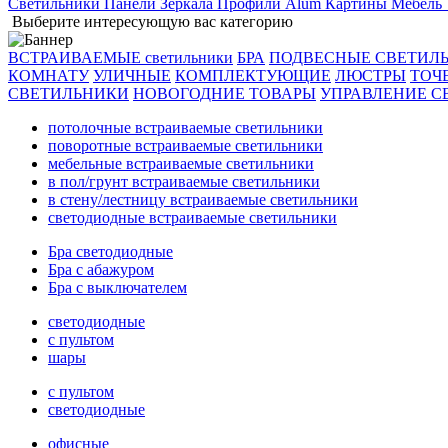
Светильники
Панели
Зеркала
Профили Alum
Картины
Мебель
Выберите интересующую вас категорию
ВСТРАИВАЕМЫЕ светильники
БРА
ПОДВЕСНЫЕ СВЕТИЛ
КОМНАТУ
УЛИЧНЫЕ
КОМПЛЕКТУЮЩИЕ
ЛЮСТРЫ
ТОЧ
СВЕТИЛЬНИКИ
НОВОГОДНИЕ ТОВАРЫ
УПРАВЛЕНИЕ С
потолочные встраиваемые светильники
поворотные встраиваемые светильники
мебельные встраиваемые светильники
в пол/грунт встраиваемые светильники
в стену/лестницу встраиваемые светильники
светодиодные встраиваемые светильники
Бра светодиодные
Бра с абажуром
Бра с выключателем
светодиодные
с пультом
шары
с пультом
светодиодные
офисные