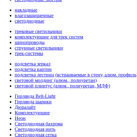
накладные
влагозащищенные
светодиодные
трековые светильники
комплектующие для трек систем
шинопроводы
струнные светильники
трек-системы
подсветка зеркал
подсветка картин
подсветка лестниц (встраиваемые в стену, алюм. профиль
световой молдинг (алюм., полиуретан)
световой плинтус (алюм., полиуретан, МДФ)
Гирлянда Belt-Light
Гирлянда шарики
Дюралайт
Комплектующие
Неон
Светодиодная бахрома
Светодиодная нить
Светодиодная сетка