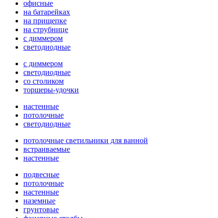
офисные
на батарейках
на прищепке
на струбнице
с диммером
светодиодные
с диммером
светодиодные
со столиком
торшеры-удочки
настенные
потолочные
светодиодные
потолочные светильники для ванной
встраиваемые
настенные
подвесные
потолочные
настенные
наземные
грунтовые