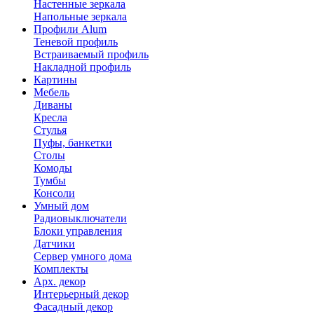
Настенные зеркала
Напольные зеркала
Профили Alum
Теневой профиль
Встраиваемый профиль
Накладной профиль
Картины
Мебель
Диваны
Кресла
Стулья
Пуфы, банкетки
Столы
Комоды
Тумбы
Консоли
Умный дом
Радиовыключатели
Блоки управления
Датчики
Сервер умного дома
Комплекты
Арх. декор
Интерьерный декор
Фасадный декор