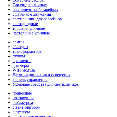
фонарные столбы
Гирлянды уличные
на солнечных батарейках
с датчиком движения
светильники для бассейнов
светодиодные
торшеры уличные
настольные уличные
лампы
абажуры
трансформаторы
пульты
крепления
диммеры
WIFI модуль
Датчики движения и освещения
Панель управления
Уходовые средства для светильников
подвесные
потолочные
с абажуром
с вентилятором
с пультом
светодиодные люстры