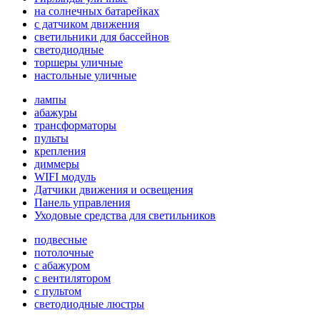
на солнечных батарейках
с датчиком движения
светильники для бассейнов
светодиодные
торшеры уличные
настольные уличные
лампы
абажуры
трансформаторы
пульты
крепления
диммеры
WIFI модуль
Датчики движения и освещения
Панель управления
Уходовые средства для светильников
подвесные
потолочные
с абажуром
с вентилятором
с пультом
светодиодные люстры