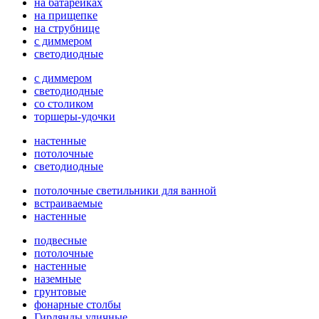
на батарейках
на прищепке
на струбнице
с диммером
светодиодные
с диммером
светодиодные
со столиком
торшеры-удочки
настенные
потолочные
светодиодные
потолочные светильники для ванной
встраиваемые
настенные
подвесные
потолочные
настенные
наземные
грунтовые
фонарные столбы
Гирлянды уличные