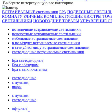
Выберите интересующую вас категорию
ВСТРАИВАЕМЫЕ светильники
БРА
ПОДВЕСНЫЕ СВЕТИЛ
КОМНАТУ
УЛИЧНЫЕ
КОМПЛЕКТУЮЩИЕ
ЛЮСТРЫ
ТОЧ
СВЕТИЛЬНИКИ
НОВОГОДНИЕ ТОВАРЫ
УПРАВЛЕНИЕ С
потолочные встраиваемые светильники
поворотные встраиваемые светильники
мебельные встраиваемые светильники
в пол/грунт встраиваемые светильники
в стену/лестницу встраиваемые светильники
светодиодные встраиваемые светильники
Бра светодиодные
Бра с абажуром
Бра с выключателем
светодиодные
с пультом
шары
с пультом
светодиодные
офисные