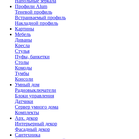
Напольные зеркала
Профили Alum
Теневой профиль
Встраиваемый профиль
Накладной профиль
Картины
Мебель
Диваны
Кресла
Стулья
Пуфы, банкетки
Столы
Комоды
Тумбы
Консоли
Умный дом
Радиовыключатели
Блоки управления
Датчики
Сервер умного дома
Комплекты
Арх. декор
Интерьерный декор
Фасадный декор
Сантехника