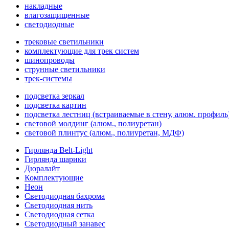
накладные
влагозащищенные
светодиодные
трековые светильники
комплектующие для трек систем
шинопроводы
струнные светильники
трек-системы
подсветка зеркал
подсветка картин
подсветка лестниц (встраиваемые в стену, алюм. профиль
световой молдинг (алюм., полиуретан)
световой плинтус (алюм., полиуретан, МДФ)
Гирлянда Belt-Light
Гирлянда шарики
Дюралайт
Комплектующие
Неон
Светодиодная бахрома
Светодиодная нить
Светодиодная сетка
Светодиодный занавес