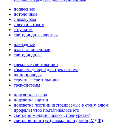
подвесные
потолочные
с абажуром
с вентилятором
с пультом
светодиодные люстры
накладные
влагозащищенные
светодиодные
трековые светильники
комплектующие для трек систем
шинопроводы
струнные светильники
трек-системы
подсветка зеркал
подсветка картин
подсветка лестниц (встраиваемые в стену, алюм.
профиль) чтоб подтягивалось это
световой молдинг (алюм., полиуретан)
световой плинтус (алюм., полиуретан, МДФ)