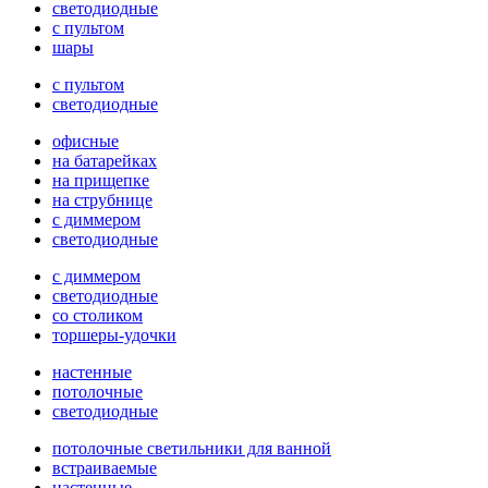
светодиодные
с пультом
шары
с пультом
светодиодные
офисные
на батарейках
на прищепке
на струбнице
с диммером
светодиодные
с диммером
светодиодные
со столиком
торшеры-удочки
настенные
потолочные
светодиодные
потолочные светильники для ванной
встраиваемые
настенные