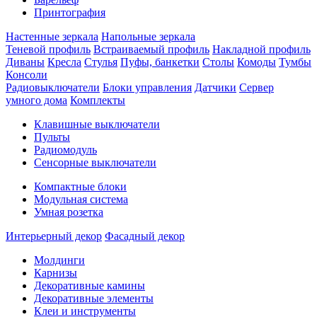
Принтография
Настенные зеркала
Напольные зеркала
Теневой профиль
Встраиваемый профиль
Накладной профиль
Диваны
Кресла
Стулья
Пуфы, банкетки
Столы
Комоды
Тумбы
Консоли
Радиовыключатели
Блоки управления
Датчики
Сервер
умного дома
Комплекты
Клавишные выключатели
Пульты
Радиомодуль
Сенсорные выключатели
Компактные блоки
Модульная система
Умная розетка
Интерьерный декор
Фасадный декор
Молдинги
Карнизы
Декоративные камины
Декоративные элементы
Клеи и инструменты