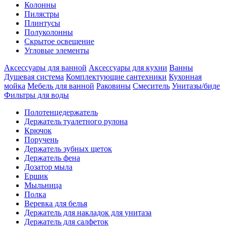
Колонны
Пилястры
Плинтусы
Полуколонны
Скрытое освещение
Угловые элементы
Аксессуары для ванной
Аксессуары для кухни
Ванны
Душевая система
Комплектующие сантехники
Кухонная
мойка
Мебель для ванной
Раковины
Смеситель
Унитазы/биде
Фильтры для воды
Полотенцедержатель
Держатель туалетного рулона
Крючок
Поручень
Держатель зубных щеток
Держатель фена
Дозатор мыла
Eршик
Мыльница
Полка
Веревка для белья
Держатель для накладок для унитаза
Держатель для салфеток