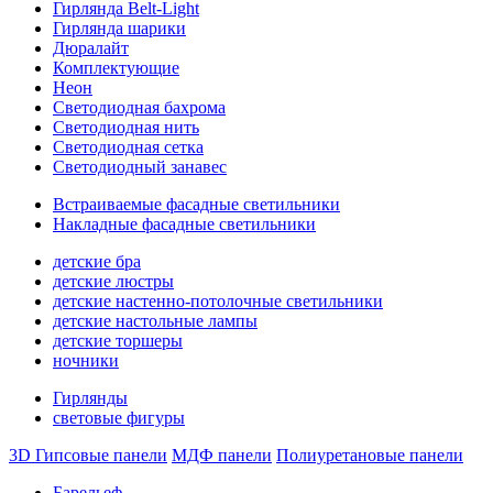
Гирлянда Belt-Light
Гирлянда шарики
Дюралайт
Комплектующие
Неон
Светодиодная бахрома
Светодиодная нить
Светодиодная сетка
Светодиодный занавес
Встраиваемые фасадные светильники
Накладные фасадные светильники
детские бра
детские люстры
детские настенно-потолочные светильники
детские настольные лампы
детские торшеры
ночники
Гирлянды
световые фигуры
3D Гипсовые панели
МДФ панели
Полиуретановые панели
Барельеф