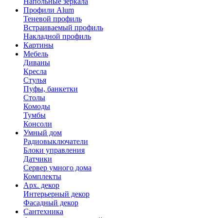
Напольные зеркала
Профили Alum
Теневой профиль
Встраиваемый профиль
Накладной профиль
Картины
Мебель
Диваны
Кресла
Стулья
Пуфы, банкетки
Столы
Комоды
Тумбы
Консоли
Умный дом
Радиовыключатели
Блоки управления
Датчики
Сервер умного дома
Комплекты
Арх. декор
Интерьерный декор
Фасадный декор
Сантехника