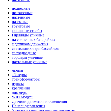
подвесные
потолочные
настенные
наземные
грунтовые
фонарные столбы
Гирлянды уличные
на солнечных батарейках
с датчиком движения
светильники для бассейнов
светодиодные
торшеры уличные
настольные уличные
лампы
абажуры
трансформаторы
пульты
крепления
диммеры
WIFI модуль
Датчики движения и освещения
Панель управления
Уходовые средства для светильников