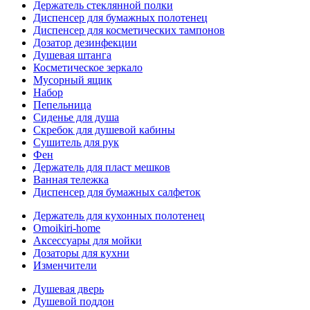
Держатель стеклянной полки
Диспенсер для бумажных полотенец
Диспенсер для косметических тампонов
Дозатор дезинфекции
Душевая штанга
Косметическое зеркало
Мусорный ящик
Набор
Пепельница
Сиденье для душа
Скребок для душевой кабины
Сушитель для рук
Фен
Держатель для пласт мешков
Ванная тележка
Диспенсер для бумажных салфеток
Держатель для кухонных полотенец
Omoikiri-home
Аксессуары для мойки
Дозаторы для кухни
Изменчители
Душевая дверь
Душевой поддон