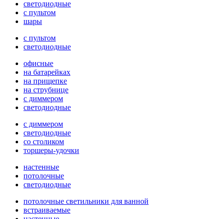
светодиодные
с пультом
шары
с пультом
светодиодные
офисные
на батарейках
на прищепке
на струбнице
с диммером
светодиодные
с диммером
светодиодные
со столиком
торшеры-удочки
настенные
потолочные
светодиодные
потолочные светильники для ванной
встраиваемые
настенные