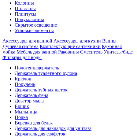
Колонны
Пилястры
Плинтусы
Полуколонны
Скрытое освещение
Угловые элементы
Аксессуары для ванной
Аксессуары для кухни
Ванны
Душевая система
Комплектующие сантехники
Кухонная
мойка
Мебель для ванной
Раковины
Смеситель
Унитазы/биде
Фильтры для воды
Полотенцедержатель
Держатель туалетного рулона
Крючок
Поручень
Держатель зубных щеток
Держатель фена
Дозатор мыла
Eршик
Мыльница
Полка
Веревка для белья
Держатель для накладок для унитаза
Держатель для салфеток