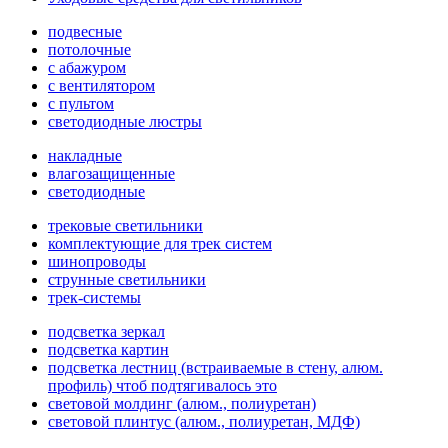
подвесные
потолочные
с абажуром
с вентилятором
с пультом
светодиодные люстры
накладные
влагозащищенные
светодиодные
трековые светильники
комплектующие для трек систем
шинопроводы
струнные светильники
трек-системы
подсветка зеркал
подсветка картин
подсветка лестниц (встраиваемые в стену, алюм.
профиль) чтоб подтягивалось это
световой молдинг (алюм., полиуретан)
световой плинтус (алюм., полиуретан, МДФ)