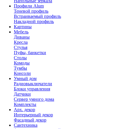
Напольные зеркала
Профили Alum
Теневой профиль
Встраиваемый профиль
Накладной профиль
Картины
Мебель
Диваны
Кресла
Стулья
Пуфы, банкетки
Столы
Комоды
Тумбы
Консоли
Умный дом
Радиовыключатели
Блоки управления
Датчики
Сервер умного дома
Комплекты
Арх. декор
Интерьерный декор
Фасадный декор
Сантехника