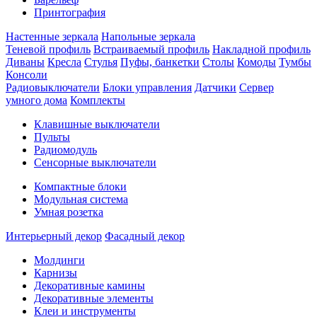
Принтография
Настенные зеркала
Напольные зеркала
Теневой профиль
Встраиваемый профиль
Накладной профиль
Диваны
Кресла
Стулья
Пуфы, банкетки
Столы
Комоды
Тумбы
Консоли
Радиовыключатели
Блоки управления
Датчики
Сервер
умного дома
Комплекты
Клавишные выключатели
Пульты
Радиомодуль
Сенсорные выключатели
Компактные блоки
Модульная система
Умная розетка
Интерьерный декор
Фасадный декор
Молдинги
Карнизы
Декоративные камины
Декоративные элементы
Клеи и инструменты