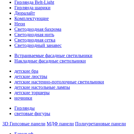
Гирлянда Belt-Light
Гирлянда шарики
Дюралайт
Комплектующие
Неон
Светодиодная бахрома
Светодиодная нить
Светодиодная сетка
Светодиодный занавес
Встраиваемые фасадные светильники
Накладные фасадные светильники
детские бра
детские люстры
детские настенно-потолочные светильники
детские настольные лампы
детские торшеры
ночники
Гирлянды
световые фигуры
3D Гипсовые панели
МДФ панели
Полиуретановые панели
Барельеф