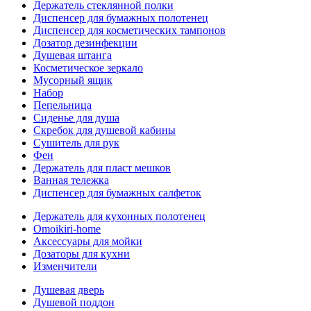
Держатель стеклянной полки
Диспенсер для бумажных полотенец
Диспенсер для косметических тампонов
Дозатор дезинфекции
Душевая штанга
Косметическое зеркало
Мусорный ящик
Набор
Пепельница
Сиденье для душа
Скребок для душевой кабины
Сушитель для рук
Фен
Держатель для пласт мешков
Ванная тележка
Диспенсер для бумажных салфеток
Держатель для кухонных полотенец
Omoikiri-home
Аксессуары для мойки
Дозаторы для кухни
Изменчители
Душевая дверь
Душевой поддон