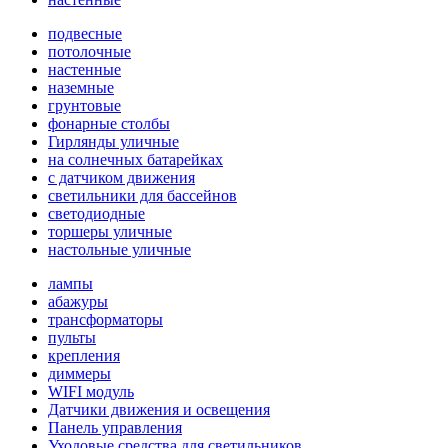
подвесные
потолочные
настенные
наземные
грунтовые
фонарные столбы
Гирлянды уличные
на солнечных батарейках
с датчиком движения
светильники для бассейнов
светодиодные
торшеры уличные
настольные уличные
лампы
абажуры
трансформаторы
пульты
крепления
диммеры
WIFI модуль
Датчики движения и освещения
Панель управления
Уходовые средства для светильников