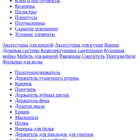
Клеи и инструменты
Колонны
Пилястры
Плинтусы
Полуколонны
Скрытое освещение
Угловые элементы
Аксессуары для ванной
Аксессуары для кухни
Ванны
Душевая система
Комплектующие сантехники
Кухонная
мойка
Мебель для ванной
Раковины
Смеситель
Унитазы/биде
Фильтры для воды
Полотенцедержатель
Держатель туалетного рулона
Крючок
Поручень
Держатель зубных щеток
Держатель фена
Дозатор мыла
Eршик
Мыльница
Полка
Веревка для белья
Держатель для накладок для унитаза
Держатель для салфеток