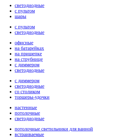
светодиодные
с пультом
шары
с пультом
светодиодные
офисные
на батарейках
на прищепке
на струбнице
с диммером
светодиодные
с диммером
светодиодные
со столиком
торшеры-удочки
настенные
потолочные
светодиодные
потолочные светильники для ванной
встраиваемые