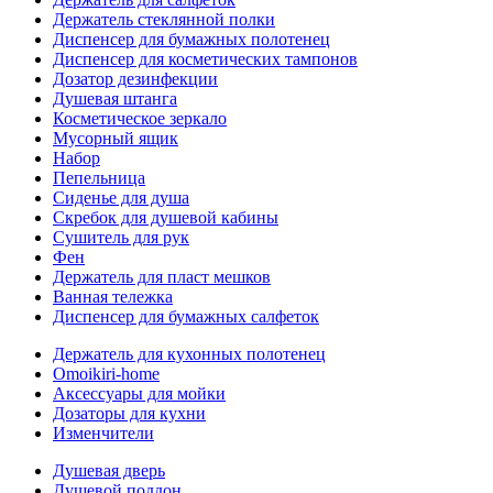
Держатель стеклянной полки
Диспенсер для бумажных полотенец
Диспенсер для косметических тампонов
Дозатор дезинфекции
Душевая штанга
Косметическое зеркало
Мусорный ящик
Набор
Пепельница
Сиденье для душа
Скребок для душевой кабины
Сушитель для рук
Фен
Держатель для пласт мешков
Ванная тележка
Диспенсер для бумажных салфеток
Держатель для кухонных полотенец
Omoikiri-home
Аксессуары для мойки
Дозаторы для кухни
Изменчители
Душевая дверь
Душевой поддон