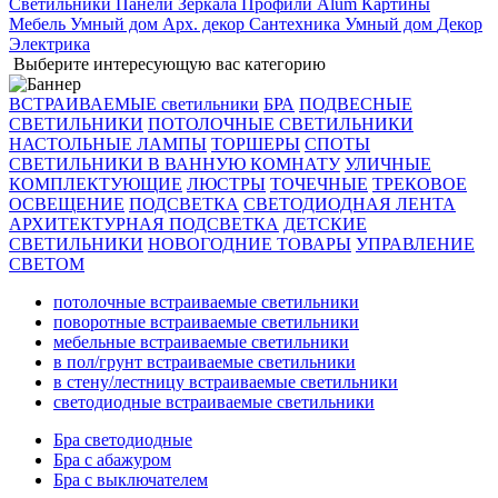
Светильники
Панели
Зеркала
Профили Alum
Картины
Мебель
Умный дом
Арх. декор
Сантехника
Умный дом
Декор
Электрика
Выберите интересующую вас категорию
ВСТРАИВАЕМЫЕ светильники
БРА
ПОДВЕСНЫЕ
СВЕТИЛЬНИКИ
ПОТОЛОЧНЫЕ СВЕТИЛЬНИКИ
НАСТОЛЬНЫЕ ЛАМПЫ
ТОРШЕРЫ
СПОТЫ
СВЕТИЛЬНИКИ В ВАННУЮ КОМНАТУ
УЛИЧНЫЕ
КОМПЛЕКТУЮЩИЕ
ЛЮСТРЫ
ТОЧЕЧНЫЕ
ТРЕКОВОЕ
ОСВЕЩЕНИЕ
ПОДСВЕТКА
СВЕТОДИОДНАЯ ЛЕНТА
АРХИТЕКТУРНАЯ ПОДСВЕТКА
ДЕТСКИЕ
СВЕТИЛЬНИКИ
НОВОГОДНИЕ ТОВАРЫ
УПРАВЛЕНИЕ
СВЕТОМ
потолочные встраиваемые светильники
поворотные встраиваемые светильники
мебельные встраиваемые светильники
в пол/грунт встраиваемые светильники
в стену/лестницу встраиваемые светильники
светодиодные встраиваемые светильники
Бра светодиодные
Бра с абажуром
Бра с выключателем