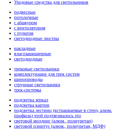
Уходовые средства для светильников
подвесные
потолочные
с абажуром
с вентилятором
с пультом
светодиодные люстры
накладные
влагозащищенные
светодиодные
трековые светильники
комплектующие для трек систем
шинопроводы
струнные светильники
трек-системы
подсветка зеркал
подсветка картин
подсветка лестниц (встраиваемые в стену, алюм.
профиль) чтоб подтягивалось это
световой молдинг (алюм., полиуретан)
световой плинтус (алюм., полиуретан, МДФ)