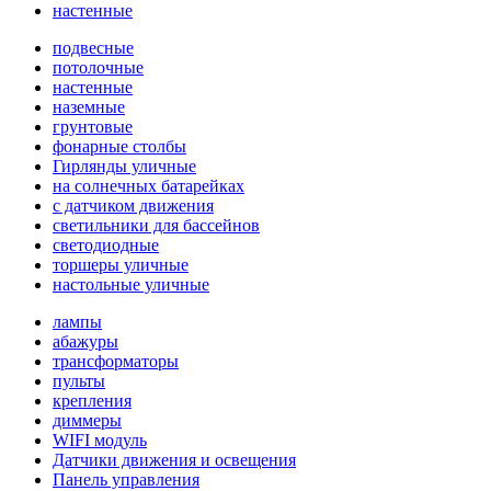
настенные
подвесные
потолочные
настенные
наземные
грунтовые
фонарные столбы
Гирлянды уличные
на солнечных батарейках
с датчиком движения
светильники для бассейнов
светодиодные
торшеры уличные
настольные уличные
лампы
абажуры
трансформаторы
пульты
крепления
диммеры
WIFI модуль
Датчики движения и освещения
Панель управления