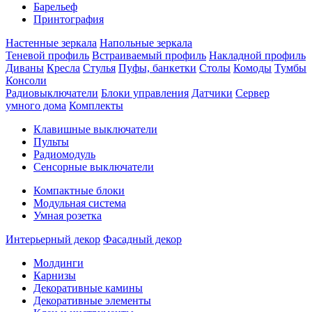
Барельеф
Принтография
Настенные зеркала
Напольные зеркала
Теневой профиль
Встраиваемый профиль
Накладной профиль
Диваны
Кресла
Стулья
Пуфы, банкетки
Столы
Комоды
Тумбы
Консоли
Радиовыключатели
Блоки управления
Датчики
Сервер
умного дома
Комплекты
Клавишные выключатели
Пульты
Радиомодуль
Сенсорные выключатели
Компактные блоки
Модульная система
Умная розетка
Интерьерный декор
Фасадный декор
Молдинги
Карнизы
Декоративные камины
Декоративные элементы