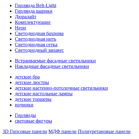
Гирлянда Belt-Light
Гирлянда шарики
Дюралайт
Комплектующие
Неон
Светодиодная бахрома
Светодиодная нить
Светодиодная сетка
Светодиодный занавес
Встраиваемые фасадные светильники
Накладные фасадные светильники
детские бра
детские люстры
детские настенно-потолочные светильники
детские настольные лампы
детские торшеры
ночники
Гирлянды
световые фигуры
3D Гипсовые панели
МДФ панели
Полиуретановые панели