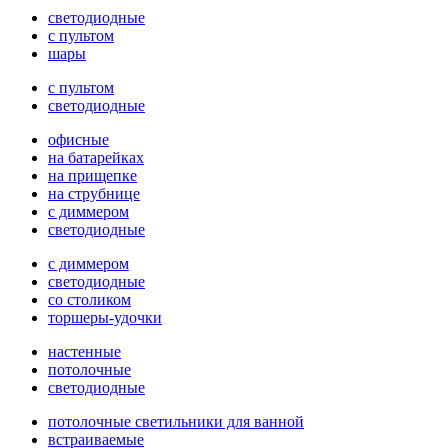
светодиодные
с пультом
шары
с пультом
светодиодные
офисные
на батарейках
на прищепке
на струбнице
с диммером
светодиодные
с диммером
светодиодные
со столиком
торшеры-удочки
настенные
потолочные
светодиодные
потолочные светильники для ванной
встраиваемые