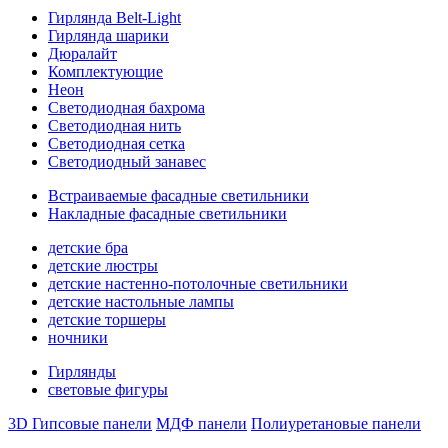
Гирлянда Belt-Light
Гирлянда шарики
Дюралайт
Комплектующие
Неон
Светодиодная бахрома
Светодиодная нить
Светодиодная сетка
Светодиодный занавес
Встраиваемые фасадные светильники
Накладные фасадные светильники
детские бра
детские люстры
детские настенно-потолочные светильники
детские настольные лампы
детские торшеры
ночники
Гирлянды
световые фигуры
3D Гипсовые панели
МДФ панели
Полиуретановые панели