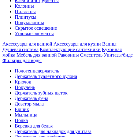
Клеи и инструменты
Колонны
Пилястры
Плинтусы
Полуколонны
Скрытое освещение
Угловые элементы
Аксессуары для ванной
Аксессуары для кухни
Ванны
Душевая система
Комплектующие сантехники
Кухонная
мойка
Мебель для ванной
Раковины
Смеситель
Унитазы/биде
Фильтры для воды
Полотенцедержатель
Держатель туалетного рулона
Крючок
Поручень
Держатель зубных щеток
Держатель фена
Дозатор мыла
Eршик
Мыльница
Полка
Веревка для белья
Держатель для накладок для унитаза
Держатель для салфеток