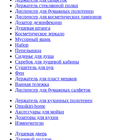
Держатель стеклянной полки
Диспенсер для бумажных полотенец
Диспенсер для косметических тампонов
Дозатор дезинфекции
Душевая штанга
Косметическое зеркало
Мусорный ящик
Набор
Пепельница
Сиденье для душа
Скребок для душевой кабины
Сушитель для рук
Фен
Держатель для пласт мешков
Ванная тележка
Диспенсер для бумажных салфеток
Держатель для кухонных полотенец
Omoikiri-home
Аксессуары для мойки
Дозаторы для кухни
Изменчители
Душевая дверь
Душевой поддон