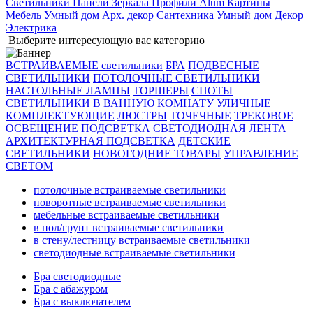
Светильники
Панели
Зеркала
Профили Alum
Картины
Мебель
Умный дом
Арх. декор
Сантехника
Умный дом
Декор
Электрика
Выберите интересующую вас категорию
ВСТРАИВАЕМЫЕ светильники
БРА
ПОДВЕСНЫЕ
СВЕТИЛЬНИКИ
ПОТОЛОЧНЫЕ СВЕТИЛЬНИКИ
НАСТОЛЬНЫЕ ЛАМПЫ
ТОРШЕРЫ
СПОТЫ
СВЕТИЛЬНИКИ В ВАННУЮ КОМНАТУ
УЛИЧНЫЕ
КОМПЛЕКТУЮЩИЕ
ЛЮСТРЫ
ТОЧЕЧНЫЕ
ТРЕКОВОЕ
ОСВЕЩЕНИЕ
ПОДСВЕТКА
СВЕТОДИОДНАЯ ЛЕНТА
АРХИТЕКТУРНАЯ ПОДСВЕТКА
ДЕТСКИЕ
СВЕТИЛЬНИКИ
НОВОГОДНИЕ ТОВАРЫ
УПРАВЛЕНИЕ
СВЕТОМ
потолочные встраиваемые светильники
поворотные встраиваемые светильники
мебельные встраиваемые светильники
в пол/грунт встраиваемые светильники
в стену/лестницу встраиваемые светильники
светодиодные встраиваемые светильники
Бра светодиодные
Бра с абажуром
Бра с выключателем