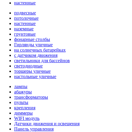
настенные
подвесные
потолочные
настенные
наземные
грунтовые
фонарные столбы
Гирлянды уличные
на солнечных батарейках
с датчиком движения
светильники для бассейнов
светодиодные
торшеры уличные
настольные уличные
лампы
абажуры
трансформаторы
пульты
крепления
диммеры
WIFI модуль
Датчики движения и освещения
Панель управления