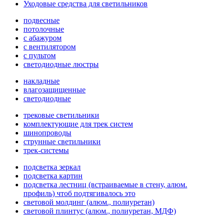
Уходовые средства для светильников
подвесные
потолочные
с абажуром
с вентилятором
с пультом
светодиодные люстры
накладные
влагозащищенные
светодиодные
трековые светильники
комплектующие для трек систем
шинопроводы
струнные светильники
трек-системы
подсветка зеркал
подсветка картин
подсветка лестниц (встраиваемые в стену, алюм.
профиль) чтоб подтягивалось это
световой молдинг (алюм., полиуретан)
световой плинтус (алюм., полиуретан, МДФ)