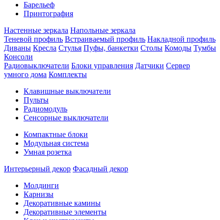
Барельеф
Принтография
Настенные зеркала
Напольные зеркала
Теневой профиль
Встраиваемый профиль
Накладной профиль
Диваны
Кресла
Стулья
Пуфы, банкетки
Столы
Комоды
Тумбы
Консоли
Радиовыключатели
Блоки управления
Датчики
Сервер
умного дома
Комплекты
Клавишные выключатели
Пульты
Радиомодуль
Сенсорные выключатели
Компактные блоки
Модульная система
Умная розетка
Интерьерный декор
Фасадный декор
Молдинги
Карнизы
Декоративные камины
Декоративные элементы