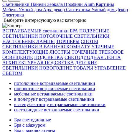
Светильники
Панели
Зеркала
Профили Alum
Картины
Мебель
Умный дом
Арх. декор
Сантехника
Умный дом
Декор
Электрика
Выберите интересующую вас категорию
ВСТРАИВАЕМЫЕ светильники
БРА
ПОДВЕСНЫЕ
СВЕТИЛЬНИКИ
ПОТОЛОЧНЫЕ СВЕТИЛЬНИКИ
НАСТОЛЬНЫЕ ЛАМПЫ
ТОРШЕРЫ
СПОТЫ
СВЕТИЛЬНИКИ В ВАННУЮ КОМНАТУ
УЛИЧНЫЕ
КОМПЛЕКТУЮЩИЕ
ЛЮСТРЫ
ТОЧЕЧНЫЕ
ТРЕКОВОЕ
ОСВЕЩЕНИЕ
ПОДСВЕТКА
СВЕТОДИОДНАЯ ЛЕНТА
АРХИТЕКТУРНАЯ ПОДСВЕТКА
ДЕТСКИЕ
СВЕТИЛЬНИКИ
НОВОГОДНИЕ ТОВАРЫ
УПРАВЛЕНИЕ
СВЕТОМ
потолочные встраиваемые светильники
поворотные встраиваемые светильники
мебельные встраиваемые светильники
в пол/грунт встраиваемые светильники
в стену/лестницу встраиваемые светильники
светодиодные встраиваемые светильники
Бра светодиодные
Бра с абажуром
Бра с выключателем