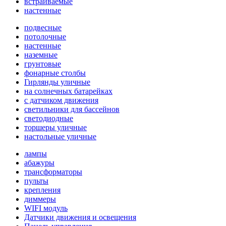
встраиваемые
настенные
подвесные
потолочные
настенные
наземные
грунтовые
фонарные столбы
Гирлянды уличные
на солнечных батарейках
с датчиком движения
светильники для бассейнов
светодиодные
торшеры уличные
настольные уличные
лампы
абажуры
трансформаторы
пульты
крепления
диммеры
WIFI модуль
Датчики движения и освещения