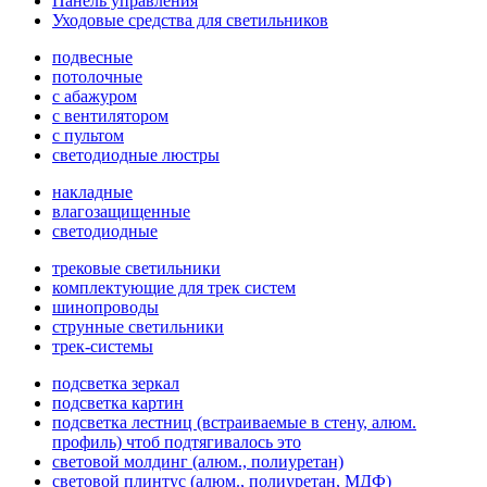
Панель управления
Уходовые средства для светильников
подвесные
потолочные
с абажуром
с вентилятором
с пультом
светодиодные люстры
накладные
влагозащищенные
светодиодные
трековые светильники
комплектующие для трек систем
шинопроводы
струнные светильники
трек-системы
подсветка зеркал
подсветка картин
подсветка лестниц (встраиваемые в стену, алюм.
профиль) чтоб подтягивалось это
световой молдинг (алюм., полиуретан)
световой плинтус (алюм., полиуретан, МДФ)