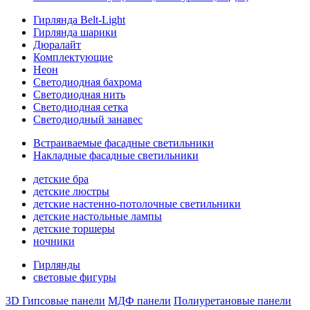
Гирлянда Belt-Light
Гирлянда шарики
Дюралайт
Комплектующие
Неон
Светодиодная бахрома
Светодиодная нить
Светодиодная сетка
Светодиодный занавес
Встраиваемые фасадные светильники
Накладные фасадные светильники
детские бра
детские люстры
детские настенно-потолочные светильники
детские настольные лампы
детские торшеры
ночники
Гирлянды
световые фигуры
3D Гипсовые панели
МДФ панели
Полиуретановые панели