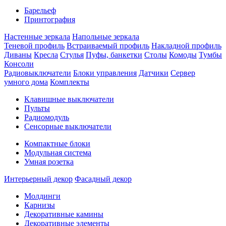
Барельеф
Принтография
Настенные зеркала
Напольные зеркала
Теневой профиль
Встраиваемый профиль
Накладной профиль
Диваны
Кресла
Стулья
Пуфы, банкетки
Столы
Комоды
Тумбы
Консоли
Радиовыключатели
Блоки управления
Датчики
Сервер
умного дома
Комплекты
Клавишные выключатели
Пульты
Радиомодуль
Сенсорные выключатели
Компактные блоки
Модульная система
Умная розетка
Интерьерный декор
Фасадный декор
Молдинги
Карнизы
Декоративные камины
Декоративные элементы