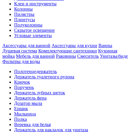
Клеи и инструменты
Колонны
Пилястры
Плинтусы
Полуколонны
Скрытое освещение
Угловые элементы
Аксессуары для ванной
Аксессуары для кухни
Ванны
Душевая система
Комплектующие сантехники
Кухонная
мойка
Мебель для ванной
Раковины
Смеситель
Унитазы/биде
Фильтры для воды
Полотенцедержатель
Держатель туалетного рулона
Крючок
Поручень
Держатель зубных щеток
Держатель фена
Дозатор мыла
Eршик
Мыльница
Полка
Веревка для белья
Держатель для накладок для унитаза