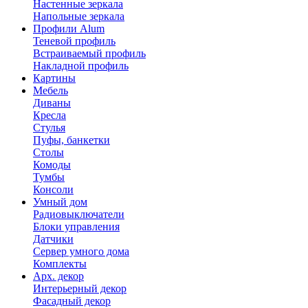
Настенные зеркала
Напольные зеркала
Профили Alum
Теневой профиль
Встраиваемый профиль
Накладной профиль
Картины
Мебель
Диваны
Кресла
Стулья
Пуфы, банкетки
Столы
Комоды
Тумбы
Консоли
Умный дом
Радиовыключатели
Блоки управления
Датчики
Сервер умного дома
Комплекты
Арх. декор
Интерьерный декор
Фасадный декор