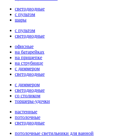
светодиодные
с пультом
шары
с пультом
светодиодные
офисные
на батарейках
на прищепке
на струбнице
с диммером
светодиодные
с диммером
светодиодные
со столиком
торшеры-удочки
настенные
потолочные
светодиодные
потолочные светильники для ванной