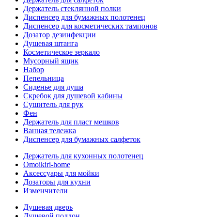
Держатель стеклянной полки
Диспенсер для бумажных полотенец
Диспенсер для косметических тампонов
Дозатор дезинфекции
Душевая штанга
Косметическое зеркало
Мусорный ящик
Набор
Пепельница
Сиденье для душа
Скребок для душевой кабины
Сушитель для рук
Фен
Держатель для пласт мешков
Ванная тележка
Диспенсер для бумажных салфеток
Держатель для кухонных полотенец
Omoikiri-home
Аксессуары для мойки
Дозаторы для кухни
Изменчители
Душевая дверь
Душевой поддон