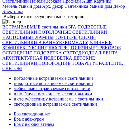
Светильники
Панели
Зеркала
Профили Alum
Картины
Мебель
Умный дом
Арх. декор
Сантехника
Умный дом
Декор
Электрика
Выберите интересующую вас категорию
ВСТРАИВАЕМЫЕ светильники
БРА
ПОДВЕСНЫЕ
СВЕТИЛЬНИКИ
ПОТОЛОЧНЫЕ СВЕТИЛЬНИКИ
НАСТОЛЬНЫЕ ЛАМПЫ
ТОРШЕРЫ
СПОТЫ
СВЕТИЛЬНИКИ В ВАННУЮ КОМНАТУ
УЛИЧНЫЕ
КОМПЛЕКТУЮЩИЕ
ЛЮСТРЫ
ТОЧЕЧНЫЕ
ТРЕКОВОЕ
ОСВЕЩЕНИЕ
ПОДСВЕТКА
СВЕТОДИОДНАЯ ЛЕНТА
АРХИТЕКТУРНАЯ ПОДСВЕТКА
ДЕТСКИЕ
СВЕТИЛЬНИКИ
НОВОГОДНИЕ ТОВАРЫ
УПРАВЛЕНИЕ
СВЕТОМ
потолочные встраиваемые светильники
поворотные встраиваемые светильники
мебельные встраиваемые светильники
в пол/грунт встраиваемые светильники
в стену/лестницу встраиваемые светильники
светодиодные встраиваемые светильники
Бра светодиодные
Бра с абажуром
Бра с выключателем