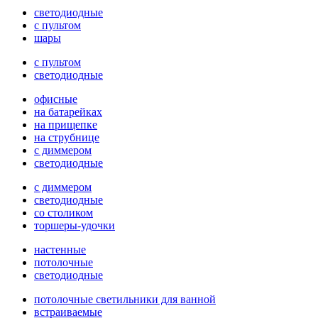
светодиодные
с пультом
шары
с пультом
светодиодные
офисные
на батарейках
на прищепке
на струбнице
с диммером
светодиодные
с диммером
светодиодные
со столиком
торшеры-удочки
настенные
потолочные
светодиодные
потолочные светильники для ванной
встраиваемые