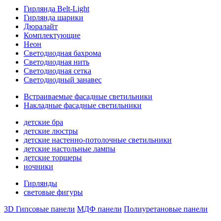
Гирлянда Belt-Light
Гирлянда шарики
Дюралайт
Комплектующие
Неон
Светодиодная бахрома
Светодиодная нить
Светодиодная сетка
Светодиодный занавес
Встраиваемые фасадные светильники
Накладные фасадные светильники
детские бра
детские люстры
детские настенно-потолочные светильники
детские настольные лампы
детские торшеры
ночники
Гирлянды
световые фигуры
3D Гипсовые панели
МДФ панели
Полиуретановые панели