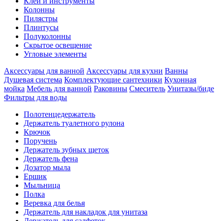
Клеи и инструменты
Колонны
Пилястры
Плинтусы
Полуколонны
Скрытое освещение
Угловые элементы
Аксессуары для ванной
Аксессуары для кухни
Ванны
Душевая система
Комплектующие сантехники
Кухонная
мойка
Мебель для ванной
Раковины
Смеситель
Унитазы/биде
Фильтры для воды
Полотенцедержатель
Держатель туалетного рулона
Крючок
Поручень
Держатель зубных щеток
Держатель фена
Дозатор мыла
Eршик
Мыльница
Полка
Веревка для белья
Держатель для накладок для унитаза
Держатель для салфеток