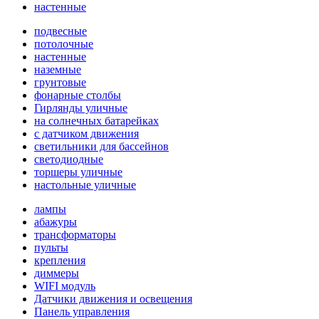
настенные
подвесные
потолочные
настенные
наземные
грунтовые
фонарные столбы
Гирлянды уличные
на солнечных батарейках
с датчиком движения
светильники для бассейнов
светодиодные
торшеры уличные
настольные уличные
лампы
абажуры
трансформаторы
пульты
крепления
диммеры
WIFI модуль
Датчики движения и освещения
Панель управления