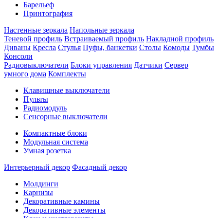
Барельеф
Принтография
Настенные зеркала
Напольные зеркала
Теневой профиль
Встраиваемый профиль
Накладной профиль
Диваны
Кресла
Стулья
Пуфы, банкетки
Столы
Комоды
Тумбы
Консоли
Радиовыключатели
Блоки управления
Датчики
Сервер
умного дома
Комплекты
Клавишные выключатели
Пульты
Радиомодуль
Сенсорные выключатели
Компактные блоки
Модульная система
Умная розетка
Интерьерный декор
Фасадный декор
Молдинги
Карнизы
Декоративные камины
Декоративные элементы