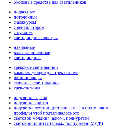
Уходовые средства для светильников
подвесные
потолочные
с абажуром
с вентилятором
с пультом
светодиодные люстры
накладные
влагозащищенные
светодиодные
трековые светильники
комплектующие для трек систем
шинопроводы
струнные светильники
трек-системы
подсветка зеркал
подсветка картин
подсветка лестниц (встраиваемые в стену, алюм.
профиль) чтоб подтягивалось это
световой молдинг (алюм., полиуретан)
световой плинтус (алюм., полиуретан, МДФ)