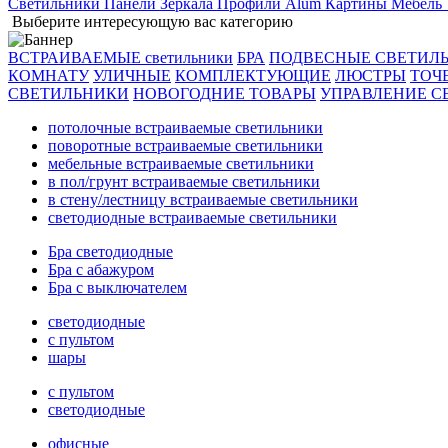
Светильники
Панели
Зеркала
Профили Alum
Картины
Мебель
Выберите интересующую вас категорию
ВСТРАИВАЕМЫЕ светильники
БРА
ПОДВЕСНЫЕ СВЕТИЛ
КОМНАТУ
УЛИЧНЫЕ
КОМПЛЕКТУЮЩИЕ
ЛЮСТРЫ
ТОЧ
СВЕТИЛЬНИКИ
НОВОГОДНИЕ ТОВАРЫ
УПРАВЛЕНИЕ С
потолочные встраиваемые светильники
поворотные встраиваемые светильники
мебельные встраиваемые светильники
в пол/грунт встраиваемые светильники
в стену/лестницу встраиваемые светильники
светодиодные встраиваемые светильники
Бра светодиодные
Бра с абажуром
Бра с выключателем
светодиодные
с пультом
шары
с пультом
светодиодные
офисные