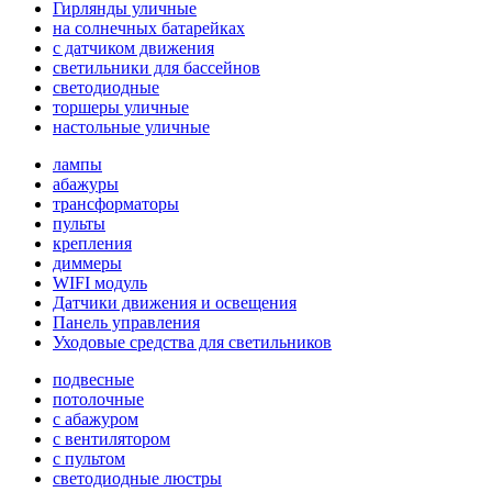
Гирлянды уличные
на солнечных батарейках
с датчиком движения
светильники для бассейнов
светодиодные
торшеры уличные
настольные уличные
лампы
абажуры
трансформаторы
пульты
крепления
диммеры
WIFI модуль
Датчики движения и освещения
Панель управления
Уходовые средства для светильников
подвесные
потолочные
с абажуром
с вентилятором
с пультом
светодиодные люстры