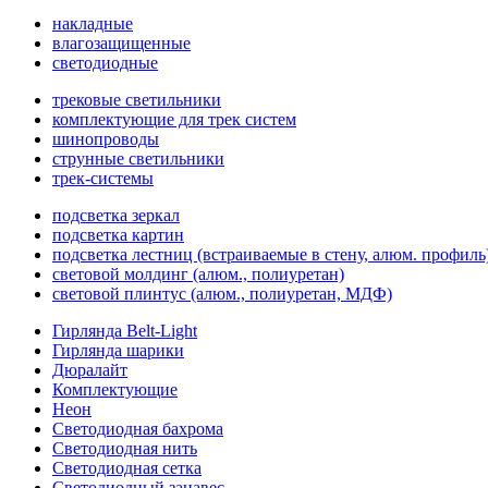
накладные
влагозащищенные
светодиодные
трековые светильники
комплектующие для трек систем
шинопроводы
струнные светильники
трек-системы
подсветка зеркал
подсветка картин
подсветка лестниц (встраиваемые в стену, алюм. профиль
световой молдинг (алюм., полиуретан)
световой плинтус (алюм., полиуретан, МДФ)
Гирлянда Belt-Light
Гирлянда шарики
Дюралайт
Комплектующие
Неон
Светодиодная бахрома
Светодиодная нить
Светодиодная сетка
Светодиодный занавес