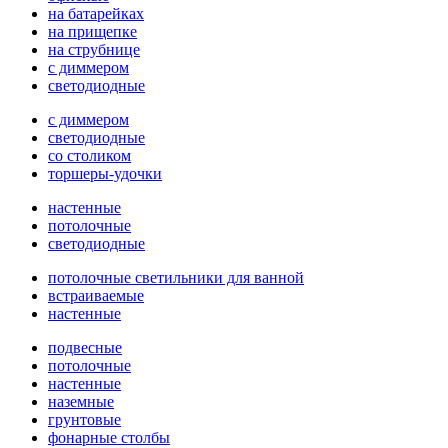
на батарейках
на прищепке
на струбнице
с диммером
светодиодные
с диммером
светодиодные
со столиком
торшеры-удочки
настенные
потолочные
светодиодные
потолочные светильники для ванной
встраиваемые
настенные
подвесные
потолочные
настенные
наземные
грунтовые
фонарные столбы