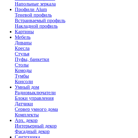
Напольные зеркала
Профили Alum
Теневой профиль
Встраиваемый профиль
Накладной профиль
Картины
Мебель
Диваны
Кресла
Стулья
Пуфы, банкетки
Столы
Комоды
Тумбы
Консоли
Умный дом
Радиовыключатели
Блоки управления
Датчики
Сервер умного дома
Комплекты
Арх. декор
Интерьерный декор
Фасадный декор
Сантехника