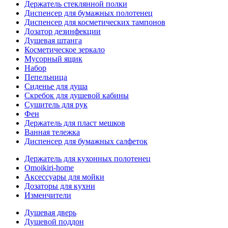
Держатель стеклянной полки
Диспенсер для бумажных полотенец
Диспенсер для косметических тампонов
Дозатор дезинфекции
Душевая штанга
Косметическое зеркало
Мусорный ящик
Набор
Пепельница
Сиденье для душа
Скребок для душевой кабины
Сушитель для рук
Фен
Держатель для пласт мешков
Ванная тележка
Диспенсер для бумажных салфеток
Держатель для кухонных полотенец
Omoikiri-home
Аксессуары для мойки
Дозаторы для кухни
Изменчители
Душевая дверь
Душевой поддон