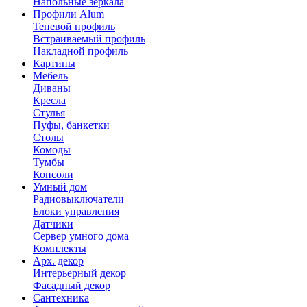
Напольные зеркала
Профили Alum
Теневой профиль
Встраиваемый профиль
Накладной профиль
Картины
Мебель
Диваны
Кресла
Стулья
Пуфы, банкетки
Столы
Комоды
Тумбы
Консоли
Умный дом
Радиовыключатели
Блоки управления
Датчики
Сервер умного дома
Комплекты
Арх. декор
Интерьерный декор
Фасадный декор
Сантехника