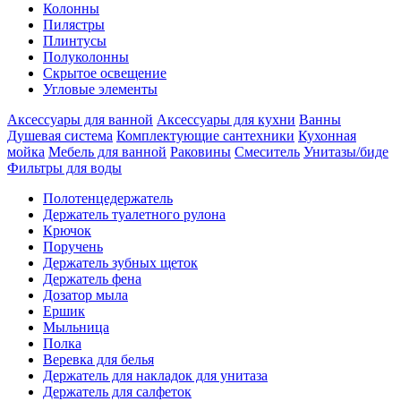
Колонны
Пилястры
Плинтусы
Полуколонны
Скрытое освещение
Угловые элементы
Аксессуары для ванной
Аксессуары для кухни
Ванны
Душевая система
Комплектующие сантехники
Кухонная
мойка
Мебель для ванной
Раковины
Смеситель
Унитазы/биде
Фильтры для воды
Полотенцедержатель
Держатель туалетного рулона
Крючок
Поручень
Держатель зубных щеток
Держатель фена
Дозатор мыла
Eршик
Мыльница
Полка
Веревка для белья
Держатель для накладок для унитаза
Держатель для салфеток