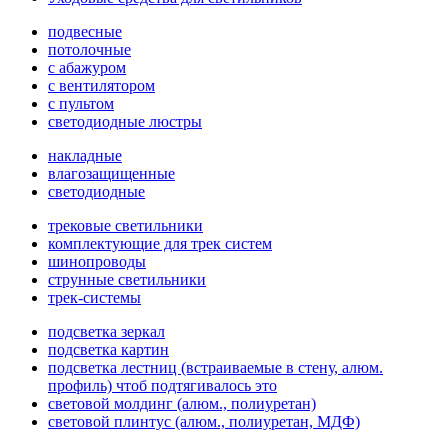
подвесные
потолочные
с абажуром
с вентилятором
с пультом
светодиодные люстры
накладные
влагозащищенные
светодиодные
трековые светильники
комплектующие для трек систем
шинопроводы
струнные светильники
трек-системы
подсветка зеркал
подсветка картин
подсветка лестниц (встраиваемые в стену, алюм.
профиль) чтоб подтягивалось это
световой молдинг (алюм., полиуретан)
световой плинтус (алюм., полиуретан, МДФ)