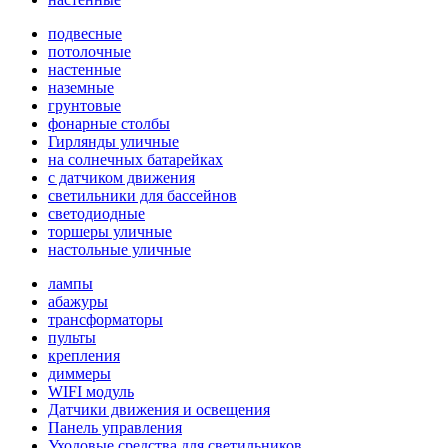
подвесные
потолочные
настенные
наземные
грунтовые
фонарные столбы
Гирлянды уличные
на солнечных батарейках
с датчиком движения
светильники для бассейнов
светодиодные
торшеры уличные
настольные уличные
лампы
абажуры
трансформаторы
пульты
крепления
диммеры
WIFI модуль
Датчики движения и освещения
Панель управления
Уходовые средства для светильников