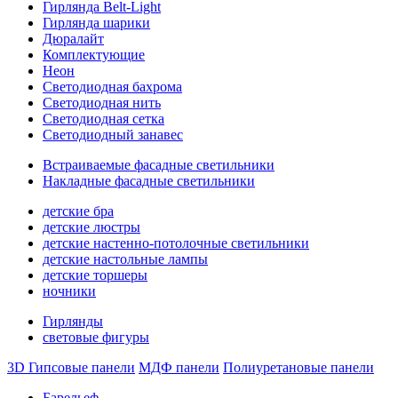
Гирлянда Belt-Light
Гирлянда шарики
Дюралайт
Комплектующие
Неон
Светодиодная бахрома
Светодиодная нить
Светодиодная сетка
Светодиодный занавес
Встраиваемые фасадные светильники
Накладные фасадные светильники
детские бра
детские люстры
детские настенно-потолочные светильники
детские настольные лампы
детские торшеры
ночники
Гирлянды
световые фигуры
3D Гипсовые панели
МДФ панели
Полиуретановые панели
Барельеф