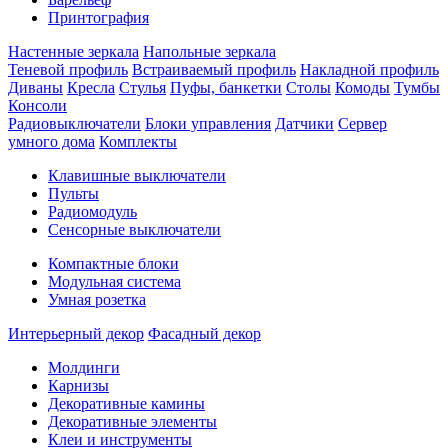
Принтография
Настенные зеркала
Напольные зеркала
Теневой профиль
Встраиваемый профиль
Накладной профиль
Диваны
Кресла
Стулья
Пуфы, банкетки
Столы
Комоды
Тумбы
Консоли
Радиовыключатели
Блоки управления
Датчики
Сервер
умного дома
Комплекты
Клавишные выключатели
Пульты
Радиомодуль
Сенсорные выключатели
Компактные блоки
Модульная система
Умная розетка
Интерьерный декор
Фасадный декор
Молдинги
Карнизы
Декоративные камины
Декоративные элементы
Клеи и инструменты