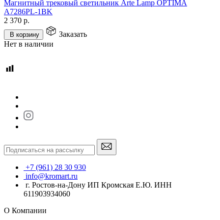
Магнитный трековый светильник Arte Lamp OPTIMA
A7286PL-1BK
2 370
р.
Заказать
В корзину
Нет в наличии
+7 (961) 28 30 930
info@kromart.ru
г. Ростов-на-Дону ИП Кромская Е.Ю. ИНН
611903934060
О Компании