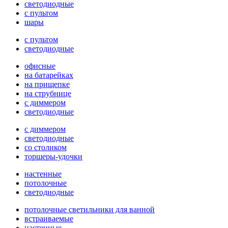
светодиодные
с пультом
шары
с пультом
светодиодные
офисные
на батарейках
на прищепке
на струбнице
с диммером
светодиодные
с диммером
светодиодные
со столиком
торшеры-удочки
настенные
потолочные
светодиодные
потолочные светильники для ванной
встраиваемые
настенные