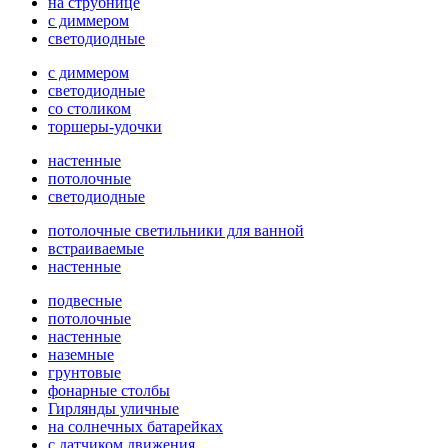
на струбнице
с диммером
светодиодные
с диммером
светодиодные
со столиком
торшеры-удочки
настенные
потолочные
светодиодные
потолочные светильники для ванной
встраиваемые
настенные
подвесные
потолочные
настенные
наземные
грунтовые
фонарные столбы
Гирлянды уличные
на солнечных батарейках
с датчиком движения