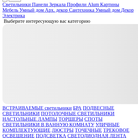
Светильники
Панели
Зеркала
Профили Alum
Картины
Мебель
Умный дом
Арх. декор
Сантехника
Умный дом
Декор
Электрика
Выберите интересующую вас категорию
ВСТРАИВАЕМЫЕ светильники
БРА
ПОДВЕСНЫЕ
СВЕТИЛЬНИКИ
ПОТОЛОЧНЫЕ СВЕТИЛЬНИКИ
НАСТОЛЬНЫЕ ЛАМПЫ
ТОРШЕРЫ
СПОТЫ
СВЕТИЛЬНИКИ В ВАННУЮ КОМНАТУ
УЛИЧНЫЕ
КОМПЛЕКТУЮЩИЕ
ЛЮСТРЫ
ТОЧЕЧНЫЕ
ТРЕКОВОЕ
ОСВЕЩЕНИЕ
ПОДСВЕТКА
СВЕТОДИОДНАЯ ЛЕНТА