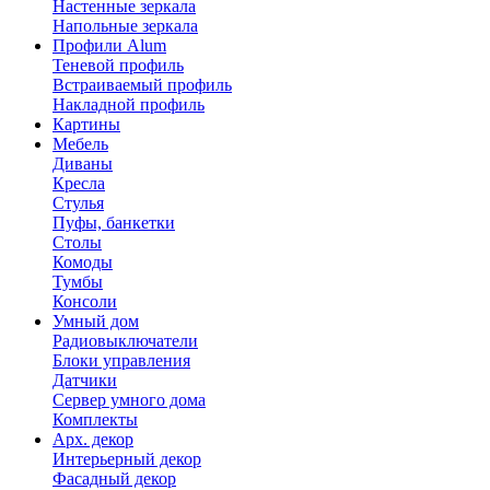
Настенные зеркала
Напольные зеркала
Профили Alum
Теневой профиль
Встраиваемый профиль
Накладной профиль
Картины
Мебель
Диваны
Кресла
Стулья
Пуфы, банкетки
Столы
Комоды
Тумбы
Консоли
Умный дом
Радиовыключатели
Блоки управления
Датчики
Сервер умного дома
Комплекты
Арх. декор
Интерьерный декор
Фасадный декор