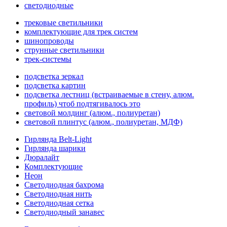
светодиодные
трековые светильники
комплектующие для трек систем
шинопроводы
струнные светильники
трек-системы
подсветка зеркал
подсветка картин
подсветка лестниц (встраиваемые в стену, алюм.
профиль) чтоб подтягивалось это
световой молдинг (алюм., полиуретан)
световой плинтус (алюм., полиуретан, МДФ)
Гирлянда Belt-Light
Гирлянда шарики
Дюралайт
Комплектующие
Неон
Светодиодная бахрома
Светодиодная нить
Светодиодная сетка
Светодиодный занавес