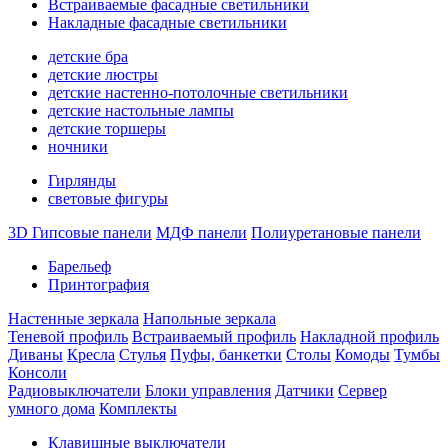
Встраиваемые фасадные светильники
Накладные фасадные светильники
детские бра
детские люстры
детские настенно-потолочные светильники
детские настольные лампы
детские торшеры
ночники
Гирлянды
световые фигуры
3D Гипсовые панели
МДФ панели
Полиуретановые панели
Барельеф
Принтография
Настенные зеркала
Напольные зеркала
Теневой профиль
Встраиваемый профиль
Накладной профиль
Диваны
Кресла
Стулья
Пуфы, банкетки
Столы
Комоды
Тумбы
Консоли
Радиовыключатели
Блоки управления
Датчики
Сервер
умного дома
Комплекты
Клавишные выключатели