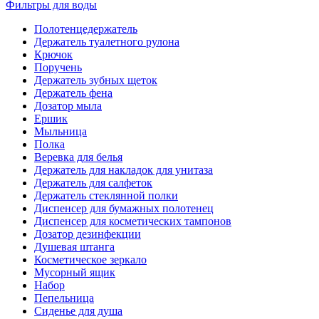
Фильтры для воды
Полотенцедержатель
Держатель туалетного рулона
Крючок
Поручень
Держатель зубных щеток
Держатель фена
Дозатор мыла
Eршик
Мыльница
Полка
Веревка для белья
Держатель для накладок для унитаза
Держатель для салфеток
Держатель стеклянной полки
Диспенсер для бумажных полотенец
Диспенсер для косметических тампонов
Дозатор дезинфекции
Душевая штанга
Косметическое зеркало
Мусорный ящик
Набор
Пепельница
Сиденье для душа