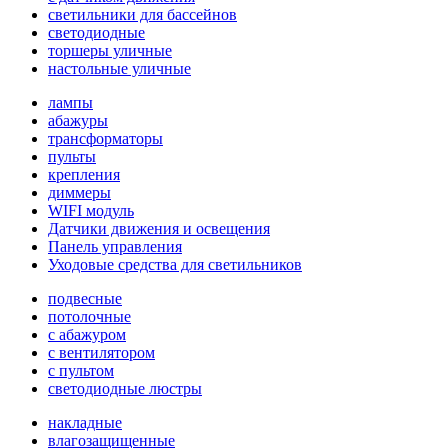
светильники для бассейнов
светодиодные
торшеры уличные
настольные уличные
лампы
абажуры
трансформаторы
пульты
крепления
диммеры
WIFI модуль
Датчики движения и освещения
Панель управления
Уходовые средства для светильников
подвесные
потолочные
с абажуром
с вентилятором
с пультом
светодиодные люстры
накладные
влагозащищенные